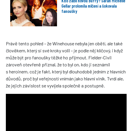
Kdo zabil novou Buffy? Sarah Michelle
Gellar prolomila mlčení a šokovala
fanoušky
Právě tento pohled – že Winehouse nebyla jen obětí, ale také
člověkem, který si své kroky volil – je podle něj klíčový, i když
může být pro fanoušky těžké ho přijmout. Fielder-Civil
zároveň otevřeně přiznal, že to byl on, kdo ji seznámil
s heroinem, což je fakt, který byl dlouhodobě jedním z hlavních
důvodů, proč byl veřejností vnímán jako hlavní viník. Tvrdí ale,
že jejich závislost se vyvíjela společně a postupně.