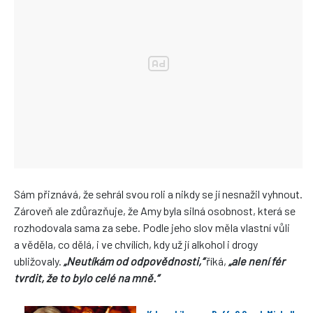
Sám přiznává, že sehrál svou roli a nikdy se jí nesnažil vyhnout.
Zároveň ale zdůrazňuje, že Amy byla silná osobnost, která se
rozhodovala sama za sebe. Podle jeho slov měla vlastní vůli
a věděla, co dělá, i ve chvílích, kdy už jí alkohol i drogy
ubližovaly.
„Neutíkám od odpovědnosti,“
říká,
„ale není fér
tvrdit, že to bylo celé na mně.“