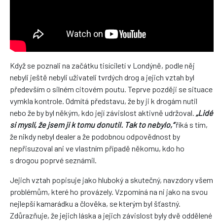
Když se poznali na začátku tisíciletí v Londýně, podle něj
nebyli ještě nebyli uživateli tvrdých drog a jejich vztah byl
především o silném citovém poutu. Teprve později se situace
vymkla kontrole. Odmítá představu, že by ji k drogám nutil
nebo že by byl někým, kdo její závislost aktivně udržoval.
„Lidé
si myslí, že jsem ji k tomu donutil. Tak to nebylo,“
říká s tím,
že nikdy nebyl dealer a že podobnou odpovědnost by
nepřisuzoval ani ve vlastním případě někomu, kdo ho
s drogou poprvé seznámil.
Jejich vztah popisuje jako hluboký a skutečný, navzdory všem
problémům, které ho provázely. Vzpomíná na ni jako na svou
nejlepší kamarádku a člověka, se kterým byl šťastný.
Zdůrazňuje, že jejich láska a jejich závislost byly dvě oddělené