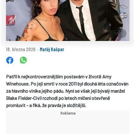
18. března 2026
Matěj Kašpar
·
Patřil k nejkontroverznějším postavám v životě Amy
Winehouse. Po její smrti v roce 2011 byl dlouhá léta označován
za hlavního viníka jejího pádu. Nyní se však její bývalý manžel
Blake Fielder-Civil rozhodl po letech mlčení otevřeně
promluvit – a říká, že pravda je složitější.