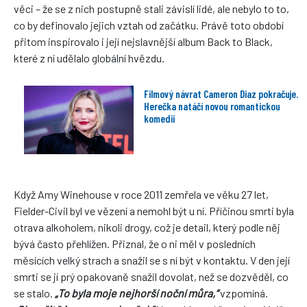
věci – že se z nich postupně stali závislí lidé, ale nebylo to to,
co by definovalo jejich vztah od začátku. Právě toto období
přitom inspirovalo i její nejslavnější album Back to Black,
které z ní udělalo globální hvězdu.
Filmový návrat Cameron Diaz pokračuje.
Herečka natáčí novou romantickou
komedii
Když Amy Winehouse v roce 2011 zemřela ve věku 27 let,
Fielder-Civil byl ve vězení a nemohl být u ní. Příčinou smrti byla
otrava alkoholem, nikoli drogy, což je detail, který podle něj
bývá často přehlížen. Přiznal, že o ni měl v posledních
měsících velký strach a snažil se s ní být v kontaktu. V den její
smrti se jí prý opakovaně snažil dovolat, než se dozvěděl, co
se stalo.
„To byla moje nejhorší noční můra,“
vzpomíná.