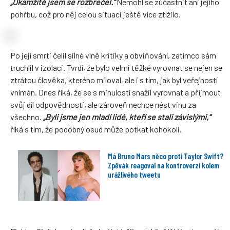
„Okamžitě jsem se rozbrečel.“
Nemohl se zúčastnit ani jejího
pohřbu, což pro něj celou situaci ještě více ztížilo.
Po její smrti čelil silné vlně kritiky a obviňování, zatímco sám
truchlil v izolaci. Tvrdí, že bylo velmi těžké vyrovnat se nejen se
ztrátou člověka, kterého miloval, ale i s tím, jak byl veřejností
vnímán. Dnes říká, že se s minulostí snažil vyrovnat a přijmout
svůj díl odpovědnosti, ale zároveň nechce nést vinu za
všechno.
„Byli jsme jen mladí lidé, kteří se stali závislými,“
říká s tím, že podobný osud může potkat kohokoli.
Má Bruno Mars něco proti Taylor Swift?
Zpěvák reagoval na kontroverzi kolem
urážlivého tweetu