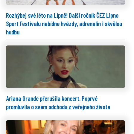
Rozhýbej své léto na Lipně! Další ročník ČEZ Lipno
Sport Festivalu nabídne hvězdy, adrenalin i skvělou
hudbu
Ariana Grande přerušila koncert. Poprvé
promluvila o svém odchodu z veřejného života