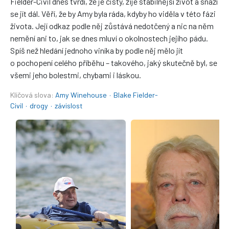
Fielder-Civil dnes tvrdí, že je čistý, žije stabilnější život a snaží
se jít dál. Věří, že by Amy byla ráda, kdyby ho viděla v této fázi
života. Její odkaz podle něj zůstává nedotčený a nic na něm
nemění ani to, jak se dnes mluví o okolnostech jejího pádu.
Spíš než hledání jednoho viníka by podle něj mělo jít
o pochopení celého příběhu – takového, jaký skutečně byl, se
všemi jeho bolestmi, chybami i láskou.
Klíčová slova:
Amy Winehouse
·
Blake Fielder-
Civil
·
drogy
·
závislost