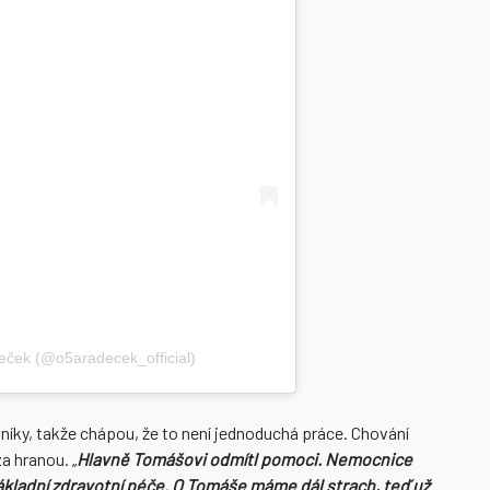
ček (@o5aradecek_official)
tníky, takže chápou, že to není jednoduchá práce. Chování
za hranou. „
Hlavně Tomášovi odmítl pomoci. Nemocnice
 základní zdravotní péče. O Tomáše máme dál strach, teď už