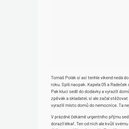
Tomáš Polák si asi tenhle víkend nedá d
roku. Spíš naopak. Kapela O5 a Radeček o
Pak kluci sedli do dodávky a vyrazili d
zpěvák a skladatel, si ale začal stěžovat
vyrazili místo domů do nemocnice. Ta nejb
V prázdné čekárně urgentního příjmu seděl
dorazil lékař. Ten od nich ale kvůli svém