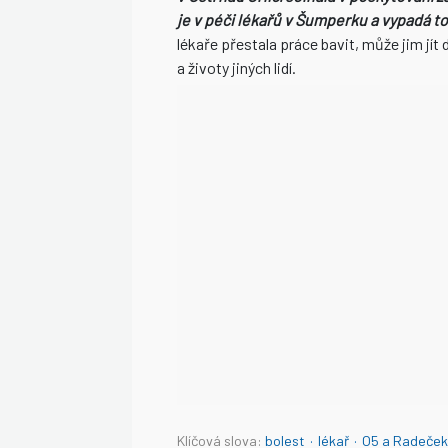
je v péči lékařů v Šumperku a vypadá to
lékaře přestala práce bavit, může jim jí
a životy jiných lidí.
Klíčová slova:
bolest
·
lékař
·
O5 a Radeček