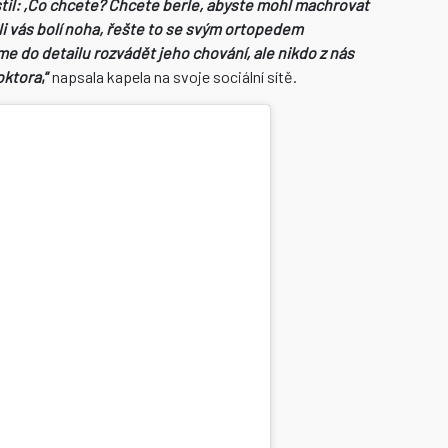
stil: ,Co chcete? Chcete berle, abyste mohl machrovat
i vás bolí noha, řešte to se svým ortopedem
e do detailu rozvádět jeho chování, ale nikdo z nás
oktora
,“
napsala kapela na svoje sociální sítě.