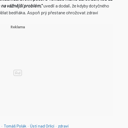
 na vážnější problém,
“
uvedli a dodali, že kdyby dotyčného
t dělat bedňáka. Aspoň prý přestane ohrožovat zdraví
·
Tomáš Polák
·
Ústí nad Orlicí
·
zdraví