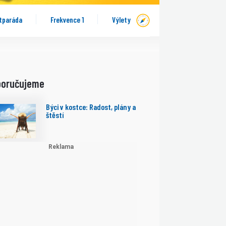
tparáda
Frekvence 1
Výlety
poručujeme
Býci v kostce: Radost, plány a
štěstí