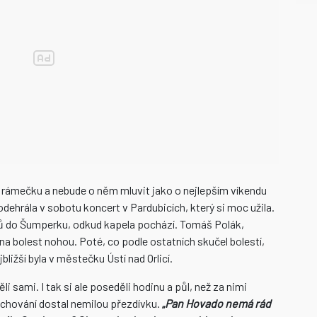
o rámečku a nebude o něm mluvit jako o nejlepším víkendu
dehrála v sobotu koncert v Pardubicích, který si moc užila.
omů do Šumperku, odkud kapela pochází. Tomáš Polák,
 na bolest nohou. Poté, co podle ostatních skučel bolestí,
ližší byla v městečku Ústí nad Orlicí.
i sami. I tak si ale poseděli hodinu a půl, než za nimi
u chování dostal nemilou přezdívku.
„
Pan Hovado nemá rád