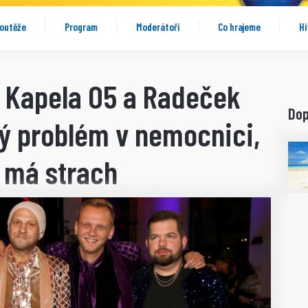
outěže
Program
Moderátoři
Co hrajeme
Hi
! Kapela O5 a Radeček
Do
ný problém v nemocnici,
 má strach