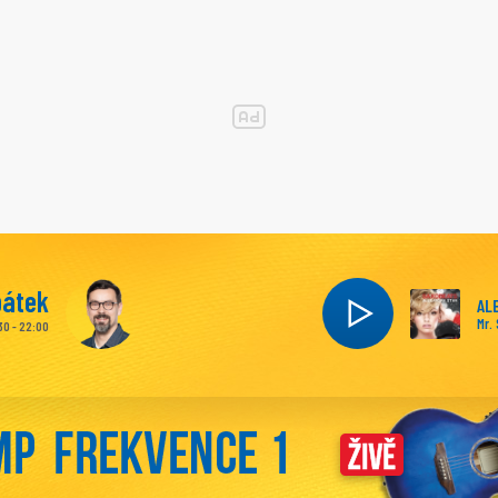
pátek
AL
Mr.
30 - 22:00