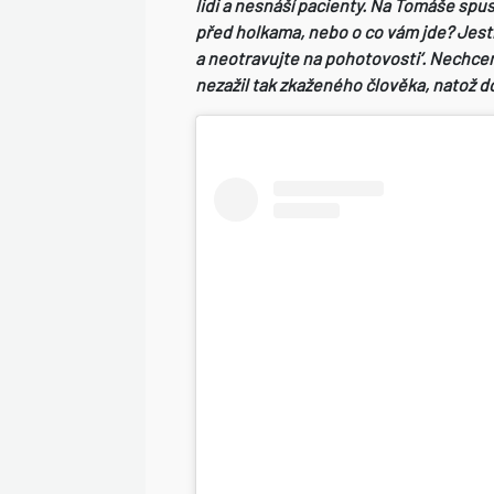
lidi a nesnáší pacienty. Na Tomáše spu
před holkama, nebo o co vám jde? Jestl
a neotravujte na pohotovosti‘. Nechcem
nezažil tak zkaženého člověka, natož d