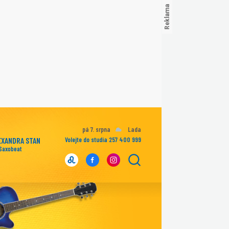
pá 7. srpna
Lada
EXANDRA STAN
Volejte do studia 257 400 999
 Saxobeat