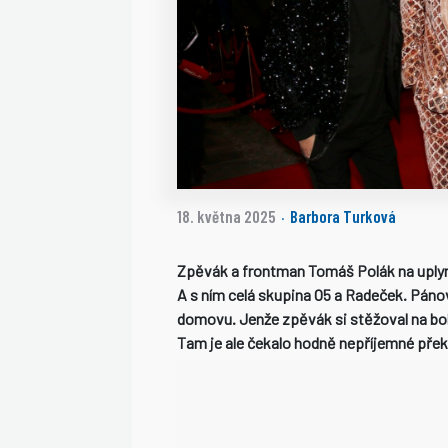
18. května 2025
Barbora Turková
·
Zpěvák a frontman Tomáš Polák na uplyn
A s ním celá skupina O5 a Radeček. Pánov
domovu. Jenže zpěvák si stěžoval na bol
Tam je ale čekalo hodně nepříjemné přek