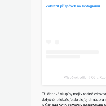
Zobrazit příspěvek na Instagramu
Příspěvek sdílený O5 a Rade
Tři členové skupiny mají v rodině zdravo
dotyčného lékaře je ale dle jejich názoru 
v Ústí nad Orlicí selhala v poskytování