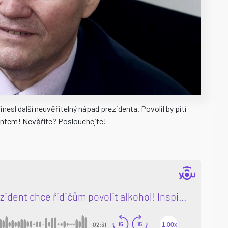
nesl další neuvěřitelný nápad prezidenta. Povolil by pití
olantem! Nevěříte? Poslouchejte!