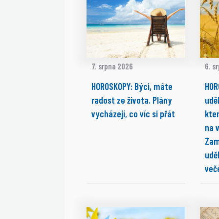
7. srpna 2026
6. s
HOROSKOPY: Býci, máte
HOR
radost ze života. Plány
udě
vycházejí, co víc si přát
kter
na v
Zam
udě
veče