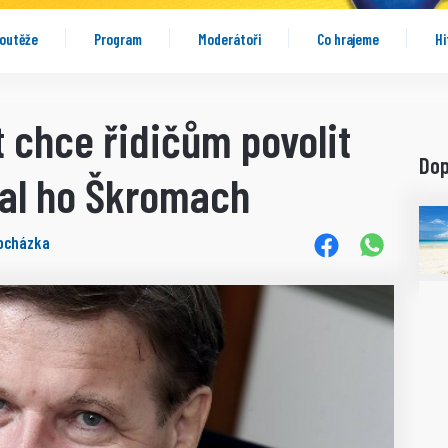
outěže
Program
Moderátoři
Co hrajeme
Hi
 chce řidičům povolit
Do
val ho Škromach
ocházka