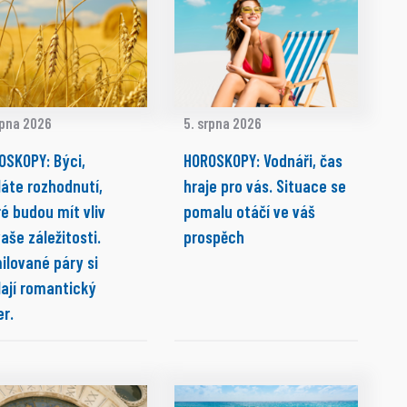
rpna 2026
5. srpna 2026
OSKOPY: Býci,
HOROSKOPY: Vodnáři, čas
láte rozhodnutí,
hraje pro vás. Situace se
é budou mít vliv
pomalu otáčí ve váš
aše záležitosti.
prospěch
ilované páry si
lají romantický
r.