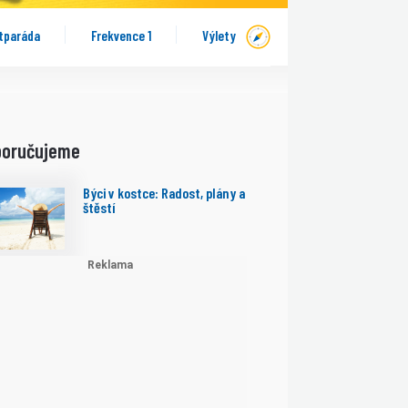
tparáda
Frekvence 1
Výlety
poručujeme
Býci v kostce: Radost, plány a
štěstí