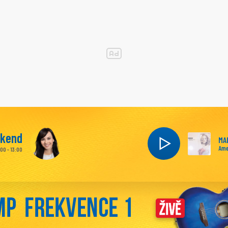
íkend
MA
Ame
:00 - 13:00