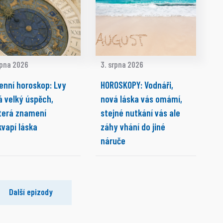
rpna 2026
3. srpna 2026
enní horoskop: Lvy
HOROSKOPY: Vodnáři,
á velký úspěch,
nová láska vás omámí,
terá znamení
stejné nutkání vás ale
kvapí láska
záhy vhání do jiné
náruče
Další epizody