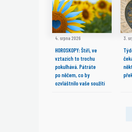
4. srpna 2026
3. s
HOROSKOPY: Štíři, ve
Týd
vztazích to trochu
ček
pokulhává. Pátráte
něk
po něčem, co by
pře
ozvláštnilo vaše soužití