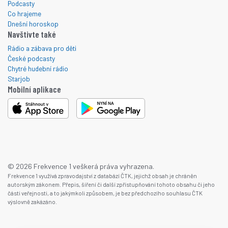
Podcasty
Co hrajeme
Dnešní horoskop
Navštivte také
Rádio a zábava pro děti
České podcasty
Chytré hudební rádio
Starjob
Mobilní aplikace
© 2026 Frekvence 1 veškerá práva vyhrazena.
Frekvence 1 využívá zpravodajství z databází ČTK, jejichž obsah je chráněn
autorským zákonem. Přepis, šíření či další zpřístupňování tohoto obsahu či jeho
části veřejnosti, a to jakýmkoli způsobem, je bez předchozího souhlasu ČTK
výslovně zakázáno.