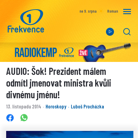
ne 9. srpna
Roman
AUDIO: Šok! Prezident málem
odmítl jmenovat ministra kvůli
divnému jménu!
13. listopadu 2014
Horoskopy
Luboš Procházka
·
·