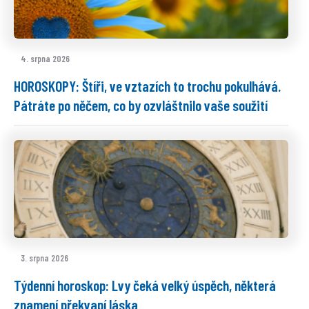
4. srpna 2026
HOROSKOPY: Štíři, ve vztazích to trochu pokulhává.
Pátráte po něčem, co by ozvláštnilo vaše soužití
3. srpna 2026
Týdenní horoskop: Lvy čeká velký úspěch, některá
znamení překvapí láska