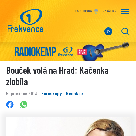
so 8. srpna
Soběslav
Bouček volá na Hrad: Kačenka
zlobila
5. prosince 2013
Horoskopy
Redakce
·
·