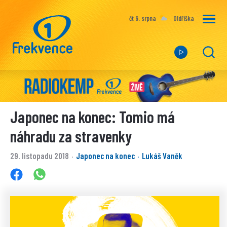
čt 6. srpna
Oldřiška
Japonec na konec: Tomio má
náhradu za stravenky
29. listopadu 2018
Japonec na konec
Lukáš Vaněk
·
·