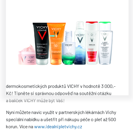
Soutěž byla ukončena.
Vyhrajte u Markéty a Mikeše mezi 14. a 15. hodinou balíček
dermokosmetických produktů VICHY v hodnotě 3 000,-
Kč! Tipněte si správnou odpověď na soutěžní otázku
a balíček VICHY může být Váš!
Nyní můžete navíc využít v partnerských lékárnách Vichy
speciální nabídku a ušetřit při nákupu péče o pleť až 500
korun. Více na
www.idealnipletvichy.cz