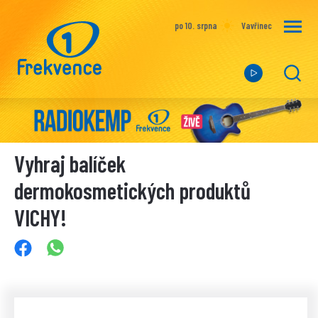
po 10. srpna
Vavřinec
Vyhraj balíček
dermokosmetických produktů
VICHY!