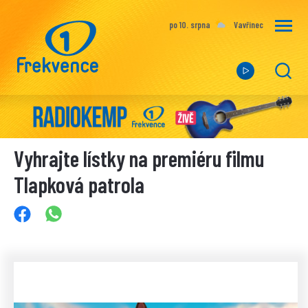
po 10. srpna
Vavřinec
Vyhrajte lístky na premiéru filmu
Tlapková patrola