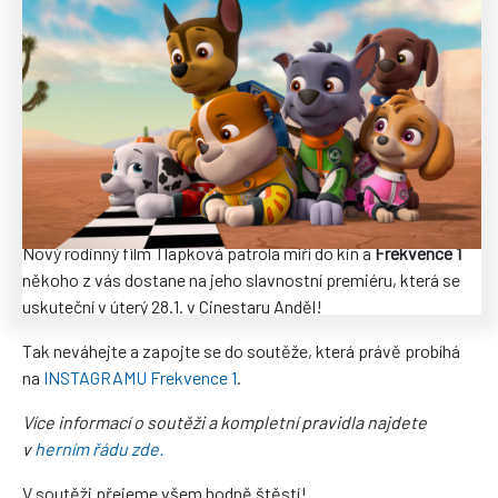
Soutěž byla ukončena.
Nový rodinný film Tlapková patrola míří do kin a
Frekvence 1
někoho z vás dostane na jeho slavnostní premiéru, která se
uskuteční v úterý 28.1. v Cinestaru Anděl!
Tak neváhejte a zapojte se do soutěže, která právě probíhá
na
INSTAGRAMU Frekvence 1
.
Více informací o soutěži a kompletní pravidla najdete
v
herním řádu zde.
V soutěži přejeme všem hodně štěstí!