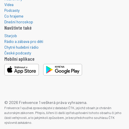
Videa
Podcasty
Co hrajeme
Dnešní horoskop
Navštivte také
Starjob
Rádio a zábava pro děti
Chytré hudební rádio
České podcasty
Mobilní aplikace
© 2026 Frekvence 1 veškerá práva vyhrazena.
Frekvence 1 využívá zpravodajství z databází ČTK, jejichž obsah je chráněn
autorským zákonem. Přepis, šíření či další zpřístupňování tohoto obsahu či jeho
části veřejnosti, a to jakýmkoli způsobem, je bez předchozího souhlasu ČTK
výslovně zakázáno.