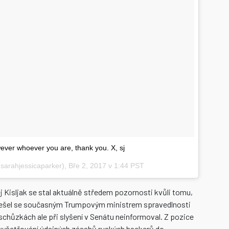
ever whoever you are, thank you. X, sj
sarahjessicaparker),
Bře 2, 2017 v 1:44 PST
 Kisljak se stal aktuálně středem pozornosti kvůli tomu,
sešel se současným Trumpovým ministrem spravedlnosti
hůzkách ale při slyšení v Senátu neinformoval. Z pozice
a vyšetřování údajných zásahů ruských hackerů do