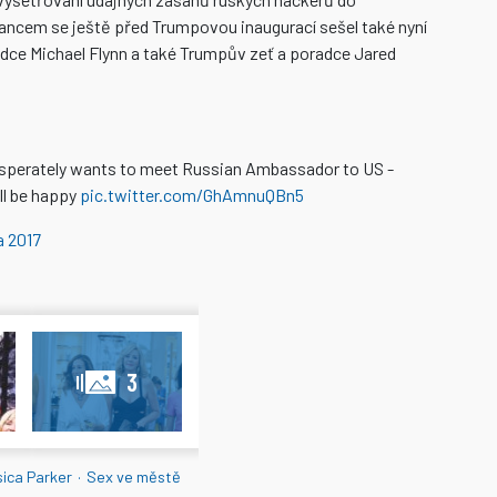
ancem se ještě před Trumpovou inaugurací sešel také nyní
dce Michael Flynn a také Trumpův zeť a poradce Jared
sperately wants to meet Russian Ambassador to US -
ll be happy
pic.twitter.com/GhAmnuQBn5
a 2017
3
ica Parker
·
Sex ve městě