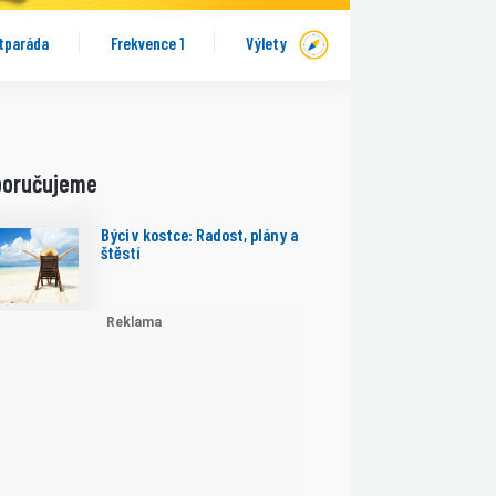
tparáda
Frekvence 1
Výlety
poručujeme
Býci v kostce: Radost, plány a
štěstí