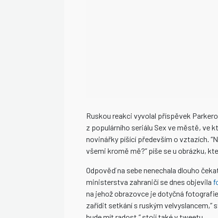
Ruskou reakci vyvolal příspěvek Parkerov
z populárního seriálu Sex ve městě, ve k
novinářky píšící především o vztazích. 
všemi kromě mě?” píše se u obrázku, kter
Odpověď na sebe nenechala dlouho čekat
ministerstva zahraničí se dnes objevila
f
na jehož obrazovce je dotyčná fotografie 
zařídit setkání s ruským velvyslancem,” st
bude mít radost,” stojí také v tweetu.