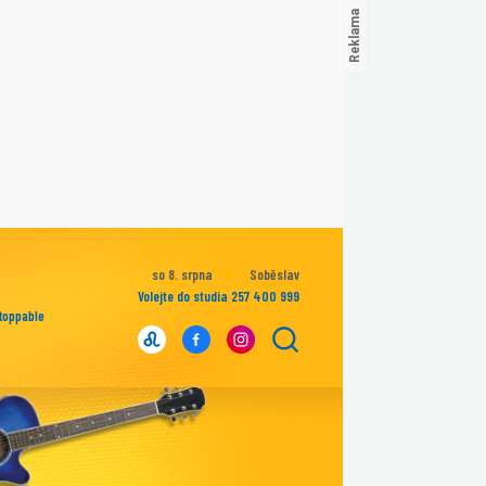
so 8. srpna
Soběslav
Volejte do studia 257 400 999
toppable