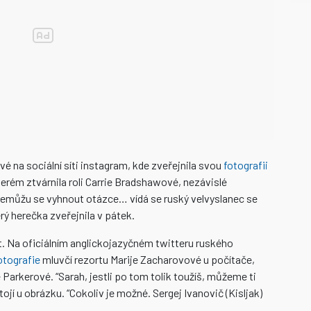
é na sociální síti instagram, kde zveřejnila svou
fotografii
terém ztvárnila roli Carrie Bradshawové, nezávislé
“Nemůžu se vyhnout otázce… vídá se ruský velvyslanec se
ý herečka zveřejnila v pátek.
. Na oficiálním anglickojazyčném twitteru ruského
otografie
mluvčí rezortu Marije Zacharovové u počítače,
Parkerové. “Sarah, jestli po tom tolik toužíš, můžeme ti
ojí u obrázku. “Cokoliv je možné. Sergej Ivanovič (Kisljak)