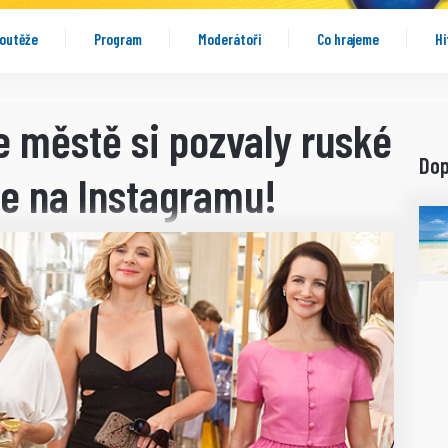
outěže
Program
Moderátoři
Co hrajeme
Hi
e městě si pozvaly ruské
Do
ce na Instagramu!