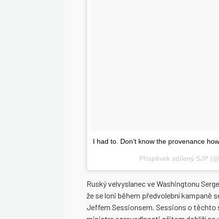
I had to. Don’t know the provenance how
Příspěvek sdílený SJP (@
Ruský velvyslanec ve Washingtonu Sergej
že se loni během předvolební kampaně 
Jeffem Sessionsem. Sessions o těchto sc
ministra spravedlnosti přitom dohlíží n