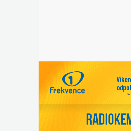
Víke
odpo
14