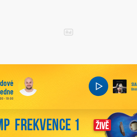
ndové
SIA
ledne
Uns
:00 - 19:00