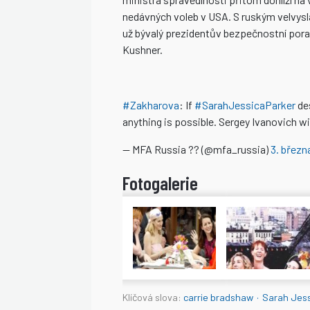
nedávných voleb v USA. S ruským velvysl
už bývalý prezidentův bezpečnostní pora
Kushner.
#Zakharova
: If
#SarahJessicaParker
de
anything is possible. Sergey Ivanovich wi
— MFA Russia ?? (@mfa_russia)
3. březn
Klíčová slova:
carrie bradshaw
·
Sarah Jess