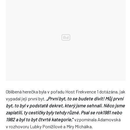
Oblíbená herečka byla v pořadu Host Frekvence 1 dotázána, jak
vypadal její první byt.
„První byt, to se budete divit! Můj první
byt, to byl v podstatě dekret, který jsme sehnali. Něco jsme
zaplatili, ty cestičky byly tehdy různé. Psal se rok
1981 nebo
1982 a byl to byt čtvrté kategorie,
“
vzpomínala Adamovská
v rozhovoru Lubky Ponížilové a Míry Michálka.