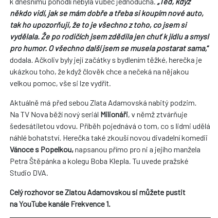
k dnešnímu pohodlí nebyla vůbec jednoduchá.
„Teď, když
někdo vidí, jak se mám dobře a třeba si koupím nové auto,
tak ho upozorňuji, že to je všechno z toho, co jsem si
vydělala. Že po rodičích jsem zdědila jen chuť k jídlu a smysl
pro humor. O všechno další jsem se musela postarat sama,
“
dodala. Ačkoliv byly její začátky s bydlením těžké, herečka je
ukázkou toho, že když člověk chce a nečeká na nějakou
velkou pomoc, vše si lze vydřít.
Aktuálně má před sebou Zlata Adamovská nabitý podzim.
Na TV Nova běží nový seriál
Milionáři
, v němž ztvárňuje
šedesátiletou vdovu. Příběh pojednává o tom, co s lidmi udělá
náhlé bohatství. Herečka také zkouší novou divadelní komedii
Vánoce s Popelkou,
napsanou přímo pro ni a jejího manžela
Petra Štěpánka a kolegu Boba Klepla. Tu uvede pražské
Studio DVA.
Celý rozhovor se Zlatou Adamovskou si můžete pustit
na YouTube kanále Frekvence 1.