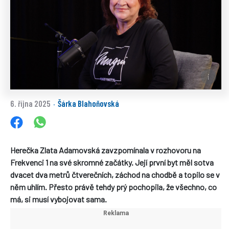
6. října 2025
Šárka Blahoňovská
·
Herečka Zlata Adamovská zavzpomínala v rozhovoru na
Frekvenci 1 na své skromné začátky. Její první byt měl sotva
dvacet dva metrů čtverečních, záchod na chodbě a topilo se v
něm uhlím. Přesto právě tehdy prý pochopila, že všechno, co
má, si musí vybojovat sama.