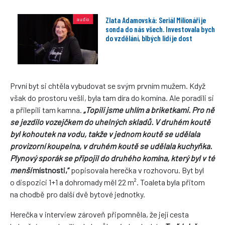
Zlata Adamovská: Seriál Milionáři je
sonda do nás všech. Investovala bych
do vzdělání, blbých lidí je dost
První byt si chtěla vybudovat se svým prvním mužem. Když
však do prostoru vešli, byla tam díra do komína. Ale poradili si
a přilepili tam kamna.
„Topili jsme uhlím a briketkami. Pro ně
se jezdilo vozejčkem do uhelných skladů. V druhém koutě
byl kohoutek na vodu, takže v jednom koutě se udělala
provizorní koupelna, v druhém koutě se udělala kuchyňka.
Plynový sporák se připojil do druhého komína, který byl v té
menší
místnosti,“
popisovala herečka v rozhovoru. Byt byl
o dispozici 1+1 a dohromady měl 22 m². Toaleta byla přitom
na chodbě pro další dvě bytové jednotky.
Herečka v interview zároveň připomněla, že její cesta