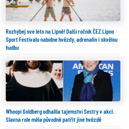
Rozhýbej své léto na Lipně! Další ročník ČEZ Lipno
Sport Festivalu nabídne hvězdy, adrenalin i skvělou
hudbu
Whoopi Goldberg odhalila tajemství Sestry v akci.
Slavná role měla původně patřit jiné hvězdě