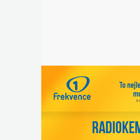
To nejl
mu
0: