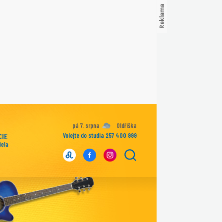
pá 7. srpna
Oldřiška
CIE
Volejte do studia 257 400 999
iela