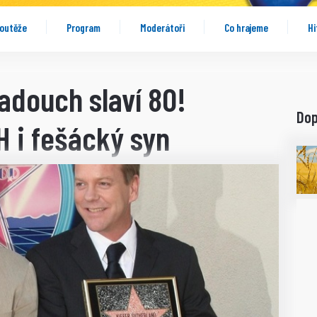
outěže
Program
Moderátoři
Co hrajeme
Hi
adouch slaví 80!
Do
H i fešácký syn