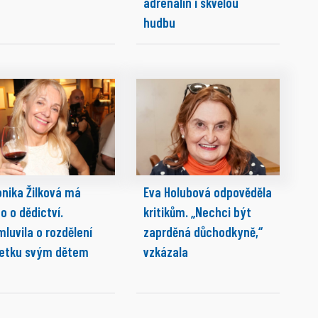
adrenalin i skvělou
hudbu
onika Žilková má
Eva Holubová odpověděla
o o dědictví.
kritikům. „Nechci být
luvila o rozdělení
zaprděná důchodkyně,“
etku svým dětem
vzkázala