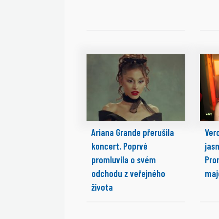
Ariana Grande přerušila
Ver
koncert. Poprvé
jasn
promluvila o svém
Prom
odchodu z veřejného
maj
života