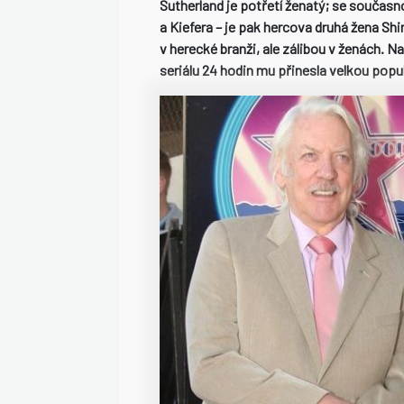
Sutherland je potřetí ženatý; se součas
a Kiefera – je pak hercova druhá žena Shir
v herecké branži, ale zálibou v ženách. N
seriálu 24 hodin mu přinesla velkou popul