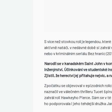
S více než stovkou rolí je legendou, které
aktivně natáčí, v nedávné době si zahrál
nebo v kriminálním seriálu Bez hranic (201
Narodil se v kanadském Saint John v kon
inženýrství. Účinkování ve studentské i
Zjistil, že herectví jej přitahuje nejvíc, 
Zpočátku se objevoval v epizodních rolíc
naznačil ve válečném thrilleru Tucet špi
zahrál roli Hawkeyho Pierce. Sám se v t
ho podporovala i jeho tehdejší družka J