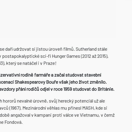
 se daří udržovat si jistou úroveň filmů. Sutherland stále
 v postapokalyptické sci-fi Hunger Games (2012 až 2015),
3), který se natáčel i v Praze!
zervativní rodině farmáře a začal studovat stavební
nscenaci Shakespearovy Bouře však jeho život změnilo.
a navzdory přání rodičů odjel v roce 1959 studovat do Británie.
h hororů nevalné úrovně, svůj herecký potenciál už ale
navců (1967). Mezinárodní věhlas mu přinesl MASH, kde si
é době angažoval v kampani proti válce ve Vietnamu, v čemž
ane Fondová.