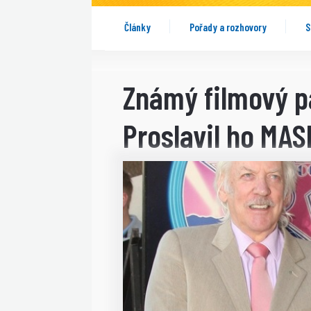
Články
Pořady a rozhovory
S
Známý filmový p
Proslavil ho MAS