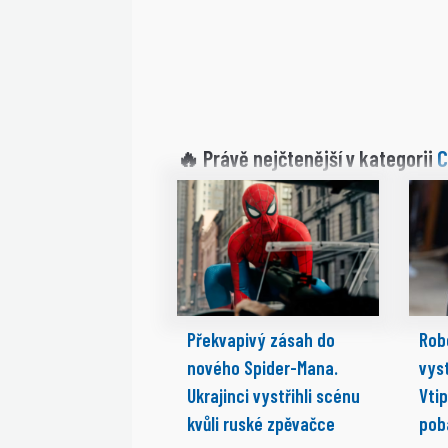
C
🔥 Právě nejčtenější v kategorii
Překvapivý zásah do
Rob
nového Spider-Mana.
vyst
Ukrajinci vystřihli scénu
Vti
kvůli ruské zpěvačce
pob