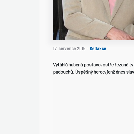
17. července 2015
Redakce
·
Vytáhlá hubená postava, ostře řezaná tvá
padouchů. Úspěšný herec, jenž dnes slaví 