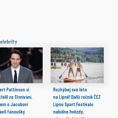
elebrity
ert Pattinson si
Rozhýbej své léto
řelil ze Stmívání.
na Lipně! Další ročník ČEZ
pem o Jacobovi
Lipno Sport Festivalu
avil fanoušky
nabídne hvězdy,