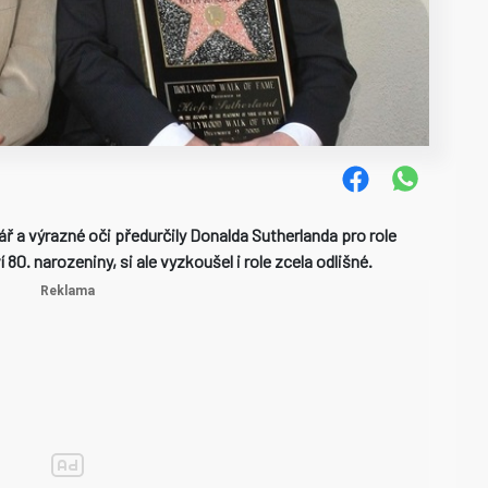
ř a výrazné oči předurčily Donalda Sutherlanda pro role
80. narozeniny, si ale vyzkoušel i role zcela odlišné.