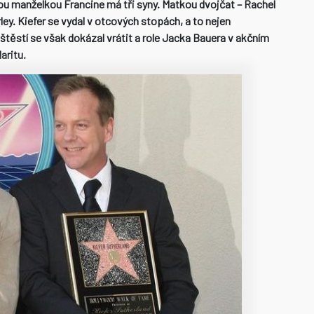
nou manželkou Francine má tři syny. Matkou dvojčat – Rachel
ley. Kiefer se vydal v otcových stopách, a to nejen
aštěstí se však dokázal vrátit a role Jacka Bauera v akčním
aritu.