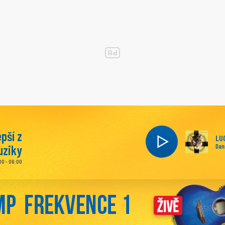
epší z
LU
ziky
Dan
00 - 06:00