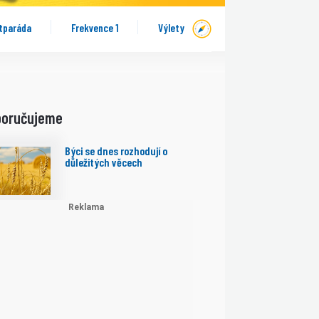
tparáda
Frekvence 1
Výlety
poručujeme
Býci se dnes rozhodují o
důležitých věcech