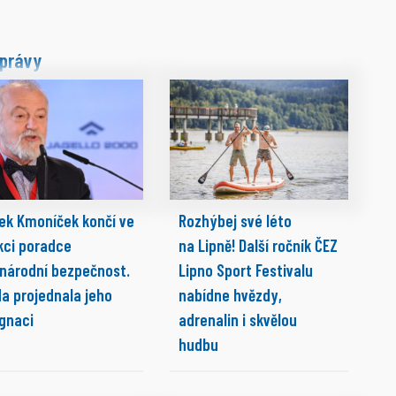
právy
ek Kmoníček končí ve
Rozhýbej své léto
kci poradce
na Lipně! Další ročník ČEZ
 národní bezpečnost.
Lipno Sport Festivalu
da projednala jeho
nabídne hvězdy,
ignaci
adrenalin i skvělou
hudbu