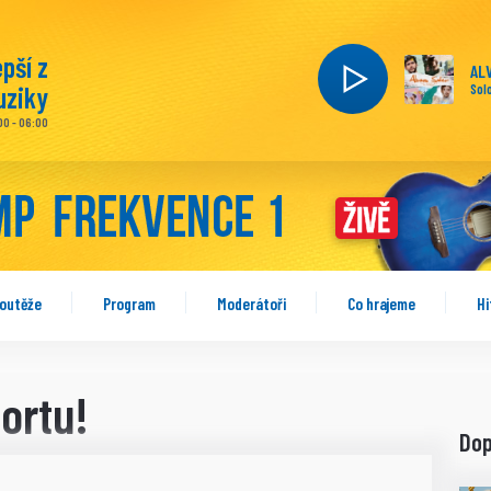
epší z
AL
ziky
Sol
00 - 06:00
outěže
Program
Moderátoři
Co hrajeme
Hi
ortu!
Do