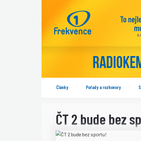
To nejl
mu
0:
Články
Pořady a rozhovory
S
ČT 2 bude bez sp