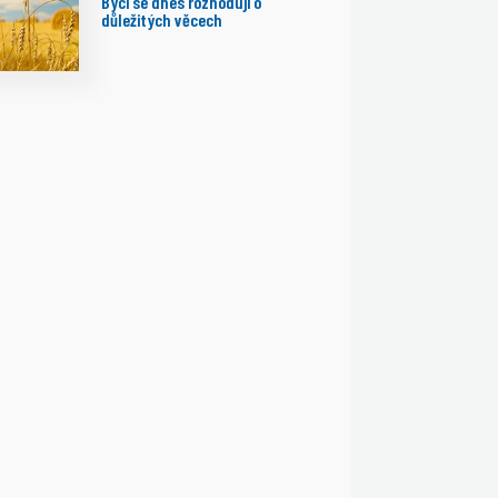
Býci se dnes rozhodují o
důležitých věcech