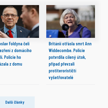
slav Foldyna čelí
Británií otřásla smrt Ann
ezření z domácího
Widdecombe. Policie
lí. Policie ho
potvrdila cílený útok,
ázala z domu
případ převzali
protiterorističtí
vyšetřovatelé
Další články