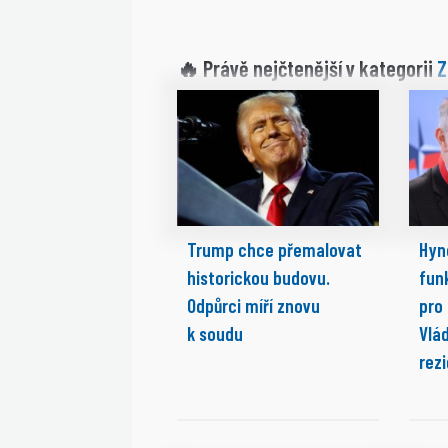
Z
🔥 Právě nejčtenější v kategorii
Trump chce přemalovat
Hyn
historickou budovu.
fun
Odpůrci míří znovu
pro
k soudu
Vlá
rez