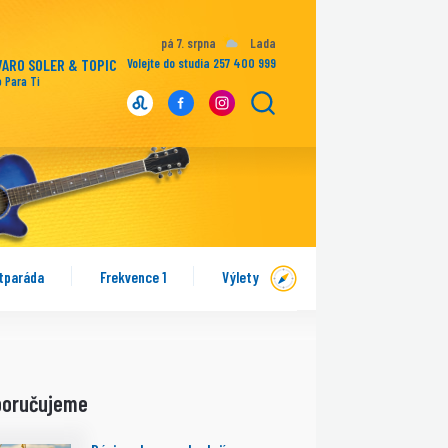
pá 7. srpna
Lada
VARO SOLER & TOPIC
Volejte do studia 257 400 999
o Para Ti
tparáda
Frekvence 1
Výlety
poručujeme