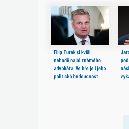
Filip Turek si kvůli
Jaro
nehodě najal známého
pod
advokáta. Ve hře je i jeho
nási
politická budoucnost
vyk