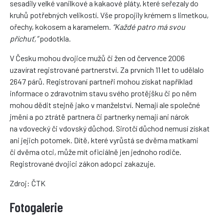
sesadily velké vanilkové a kakaové pláty, které seřezaly do
kruhů potřebných velikostí. Vše propojily krémem s limetkou,
ořechy, kokosem a karamelem.
“Každé patro má svou
příchuť,”
podotkla.
V Česku mohou dvojice mužů či žen od července 2006
uzavírat registrované partnerství. Za prvních 11 let to udělalo
2647 párů. Registrovaní partneři mohou získat například
informace o zdravotním stavu svého protějšku či po něm
mohou dědit stejně jako v manželství. Nemají ale společné
jmění a po ztrátě partnera či partnerky nemají ani nárok
na vdovecký či vdovský důchod. Sirotčí důchod nemusí získat
ani jejich potomek. Dítě, které vyrůstá se dvěma matkami
či dvěma otci, může mít oficiálně jen jednoho rodiče.
Registrované dvojici zákon adopci zakazuje.
Zdroj: ČTK