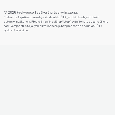
© 2026 Frekvence 1 veškerá práva vyhrazena.
Frekvence 1 využívá zpravodajství z databází ČTK, jejichž obsah je chráněn
autorským zákonem. Přepis, šíření či další zpřístupňování tohoto obsahu či jeho
části veřejnosti, a to jakýmkoli způsobem, je bez předchozího souhlasu ČTK
výslovně zakázáno.