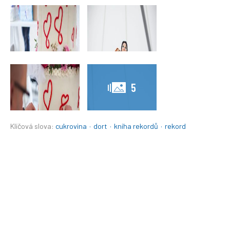
5
Klíčová slova:
cukrovina
·
dort
·
kniha rekordů
·
rekord