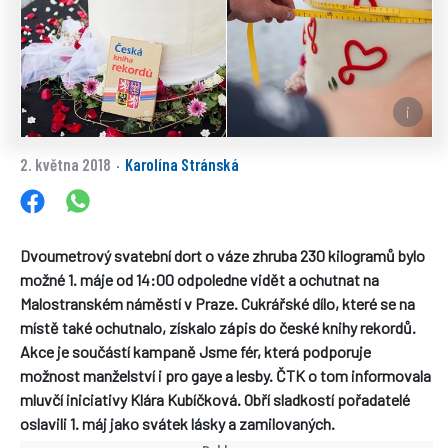
2. května 2018
Karolína Stránská
·
Dvoumetrový svatební dort o váze zhruba 230 kilogramů bylo
možné 1. máje od 14:00 odpoledne vidět a ochutnat na
Malostranském náměstí v Praze. Cukrářské dílo, které se na
místě také ochutnalo, získalo zápis do české knihy rekordů.
Akce je součástí kampaně Jsme fér, která podporuje
možnost manželství i pro gaye a lesby. ČTK o tom informovala
mluvčí iniciativy Klára Kubíčková. Obří sladkostí pořadatelé
oslavili 1. máj jako svátek lásky a zamilovaných.