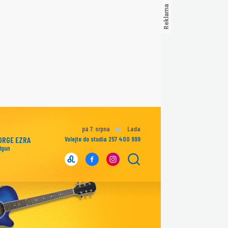
pá 7. srpna
Lada
ORGE EZRA
Volejte do studia 257 400 999
tgun