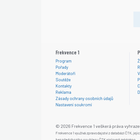
Frekvence 1
P
Program
Ž
Pořady
R
Moderátoři
V
Soutěže
P
Kontakty
C
Reklama
D
Zásady ochrany osobních údajů
Nastavení soukromí
© 2026 Frekvence 1 veškerá práva vyhraze
Frekvence 1 využívá zpravodajství z databází ČTK, jej
bez předchozího souhlasu ČTK výslovně zakázáno.