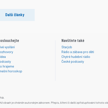
Další články
oslouchejte
Navštivte také
ivé vysílání
Starjob
ozhovory
Rádio a zábava pro děti
idea
Chytré hudební rádio
odcasty
České podcasty
o hrajeme
nešní horoskop
na.
ichž obsah je chráněn autorským zákonem. Přepis, šíření či další zpřístupňování tohoto obs