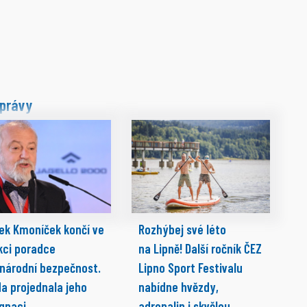
právy
ek Kmoníček končí ve
Rozhýbej své léto
kci poradce
na Lipně! Další ročník ČEZ
 národní bezpečnost.
Lipno Sport Festivalu
da projednala jeho
nabídne hvězdy,
ignaci
adrenalin i skvělou