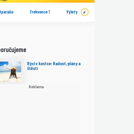
tparáda
Frekvence 1
Výlety
poručujeme
Býci v kostce: Radost, plány a
štěstí