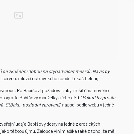
 se zkušební dobou na čtyřiadvacet měsíců. Navíc by
ekl serveru mluvčí ostravského soudu Lukáš Delong.
onymous. Po Babišovi požadoval, aby zrušil část nového
fotografie Babišovy manželky a jeho dětí. “
Pokud by prošla
ně. StBáku, poslední varování
,” napsal podle webu v jedné
zveřejní údaje Babišovy dcery na jedné z erotických
jako těžkou újmu. Žalobce viní mladíka také z toho, že měl