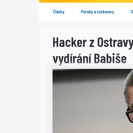
Články
Pořady a rozhovory
S
Hacker z Ostrav
vydírání Babiše