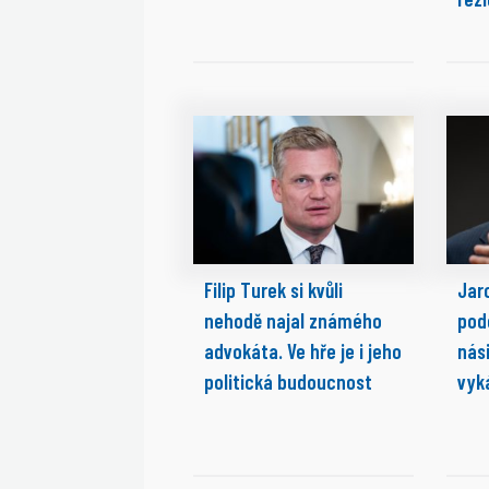
Filip Turek si kvůli
Jaro
nehodě najal známého
pod
advokáta. Ve hře je i jeho
nási
politická budoucnost
vyk