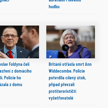
hudbu
slav Foldyna čelí
Británií otřásla smrt Ann
ezření z domácího
Widdecombe. Policie
lí. Policie ho
potvrdila cílený útok,
ázala z domu
případ převzali
protiterorističtí
vyšetřovatelé