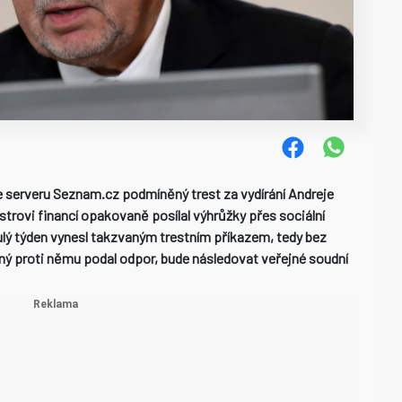
e serveru Seznam.cz podmíněný trest za vydírání Andreje
trovi financí opakovaně posílal výhrůžky přes sociální
ulý týden vynesl takzvaným trestním příkazem, tedy bez
ý proti němu podal odpor, bude následovat veřejné soudní