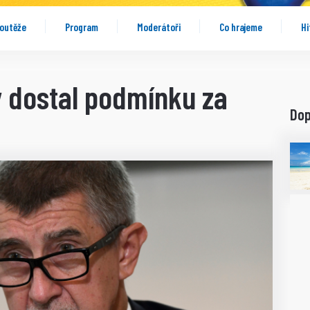
outěže
Program
Moderátoři
Co hrajeme
Hi
y dostal podmínku za
Do