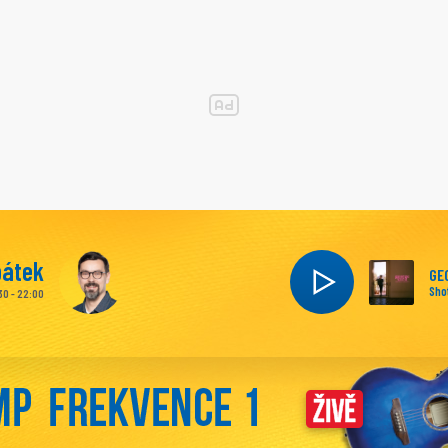
pátek
GE
Sho
30 - 22:00