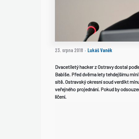
23. srpna 2018
Lukáš Vaněk
·
Dvacetiletý hacker z Ostravy dostal podl
Babiše. Před dvěma lety tehdejšímu minis
sítě. Ostravský okresní soud verdikt min
veřejného projednání. Pokud by odsouzen
líčení.