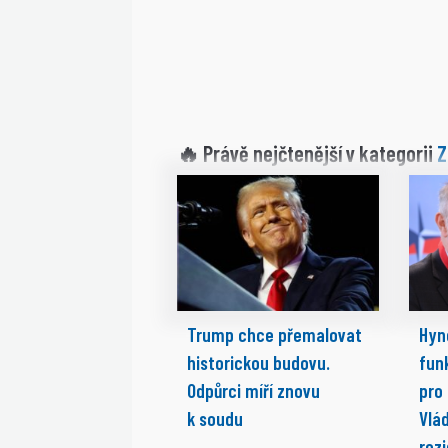
Z
🔥 Právě nejčtenější v kategorii
Trump chce přemalovat
Hyn
historickou budovu.
fun
Odpůrci míří znovu
pro
k soudu
Vlá
rez