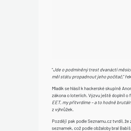
“
Jde o podmíněný trest dvanácti měsíců
měl státu propadnout jeho počítač
,” ř
Mladík se hlásil k hackerské skupině An
zákona o loteriích. Výzvu ještě doplnil o 
EET, my přitvrdíme – a to hodně brutál
z výhrůžek.
Později pak podle Seznamu.cz tvrdil, že 
seznamek, což podle obžaloby bral Babiš 