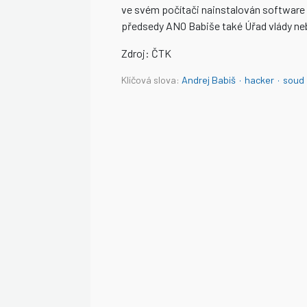
ve svém počítači nainstalován software 
předsedy ANO Babiše také Úřad vlády neb
Zdroj: ČTK
Klíčová slova:
Andrej Babiš
·
hacker
·
soud