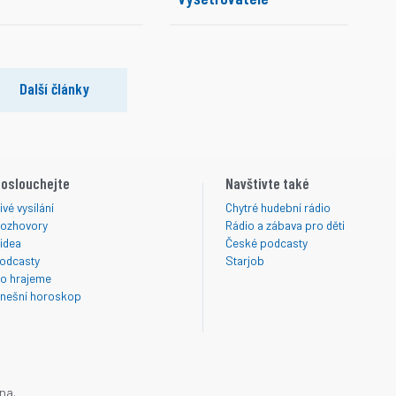
Další články
oslouchejte
Navštivte také
ivé vysílání
Chytré hudební rádio
ozhovory
Rádio a zábava pro děti
idea
České podcasty
odcasty
Starjob
o hrajeme
nešní horoskop
na.