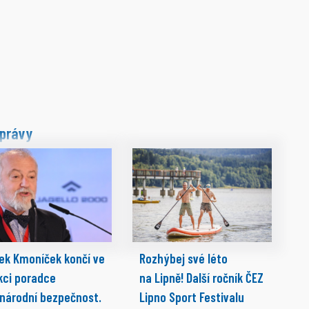
právy
ek Kmoníček končí ve
Rozhýbej své léto
kci poradce
na Lipně! Další ročník ČEZ
 národní bezpečnost.
Lipno Sport Festivalu