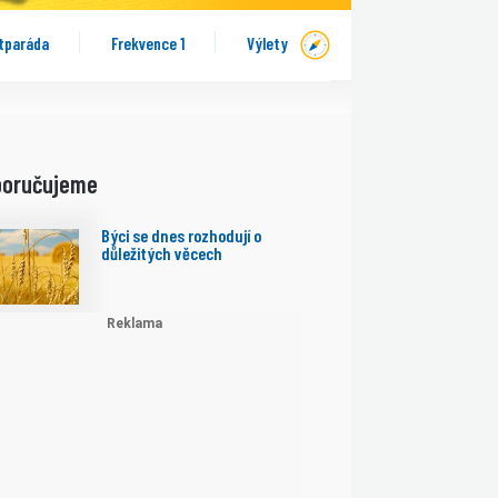
tparáda
Frekvence 1
Výlety
poručujeme
Býci se dnes rozhodují o
důležitých věcech