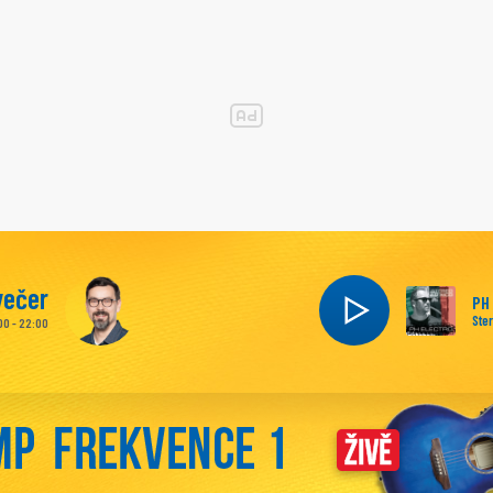
večer
PH
Ste
00 - 22:00