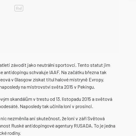
eti závodit jako neutrální sportovci. Tento statut jim
 se antidopingu schvaluje IAAF. Na začátku března tak
eová v Glasgow získat titul halové mistryně Evropy.
i naposledy na mistrovství světa 2015 v Pekingu.
vým skandálům v trestu od 13. listopadu 2015 a světová
podesáté. Naposledy tak učinila loni v prosinci.
 nic nezměnila ani skutečnost, že loni v září Světová
nnost Ruské antidopingové agentury RUSADA. To je jedna
cké rodiny.