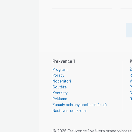
Frekvence 1
P
Program
Ž
Pořady
R
Moderátoři
V
Soutěže
P
Kontakty
C
Reklama
D
Zásady ochrany osobních údajů
Nastavení soukromí
© 2026 Frekvence 1 veškerá práva vyhraze