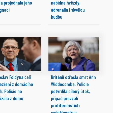
da projednala jeho
nabídne hvězdy,
ignaci
adrenalin i skvělou
hudbu
slav Foldyna čelí
Británií otřásla smrt Ann
ezření z domácího
Widdecombe. Policie
lí. Policie ho
potvrdila cílený útok,
ázala z domu
případ převzali
protiterorističtí
vyšetřovatelé