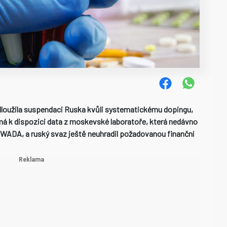
dloužila suspendaci Ruska kvůli systematickému dopingu,
nemá k dispozici data z moskevské laboratoře, která nedávno
 WADA, a ruský svaz ještě neuhradil požadovanou finanční