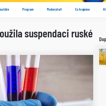
outěže
Program
Moderátoři
Co hrajeme
Hi
loužila suspendaci ruské
Do