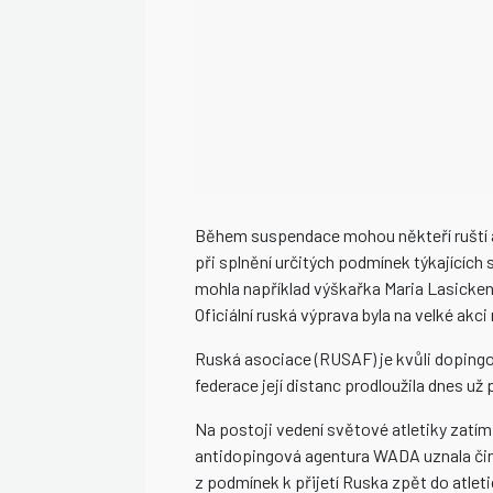
Během suspendace mohou někteří ruští atl
při splnění určitých podmínek týkajících
mohla například výškařka Maria Lasicken
Oficiální ruská výprava byla na velké akc
Ruská asociace (RUSAF) je kvůli dopingo
federace její distanc prodloužila dnes už 
Na postoji vedení světové atletiky zatím
antidopingová agentura WADA uznala či
z podmínek k přijetí Ruska zpět do atleti