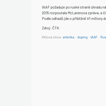
IAAF požaduje po ruské straně úhradu ná
2015 rozpoutala McLarenova zpráva, a 
Podle odhadů jde o přibližně tři miliony d
Zdroj: ČTK
Klíčová slova:
atletika
·
doping
·
IAAF
·
Ru