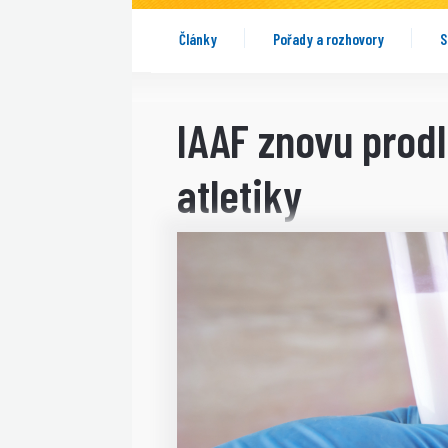
Články
Pořady a rozhovory
S
IAAF znovu prod
atletiky