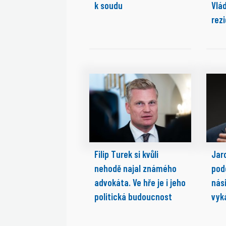
k soudu
Vlá
rez
Filip Turek si kvůli
Jaro
nehodě najal známého
pod
advokáta. Ve hře je i jeho
nási
politická budoucnost
vyk