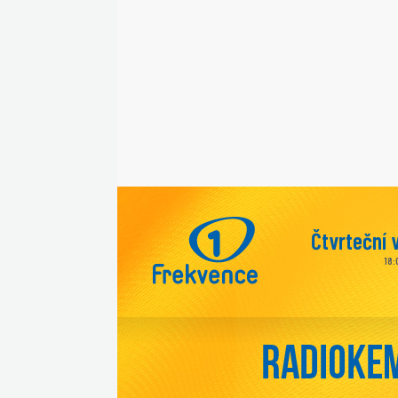
Čtvrteční 
18: