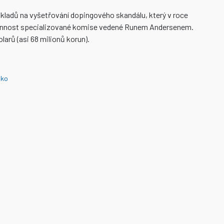
kladů na vyšetřování dopingového skandálu, který v roce
činnost specializované komise vedené Runem Andersenem.
olarů (asi 68 milionů korun).
sko