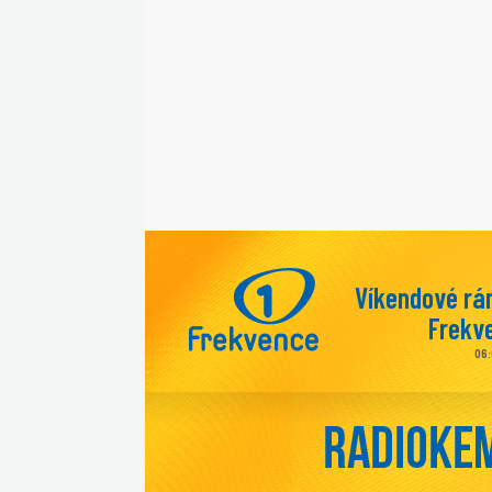
Víkendové rá
Frekve
06: