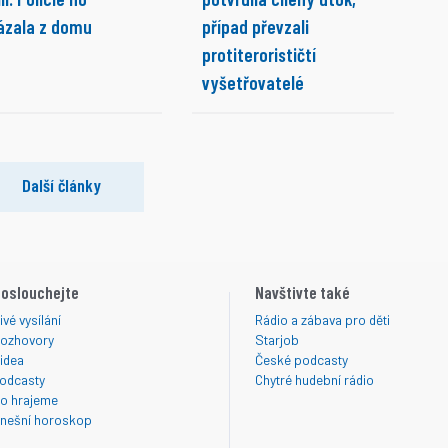
ázala z domu
případ převzali
protiterorističtí
vyšetřovatelé
Další články
oslouchejte
Navštivte také
ivé vysílání
Rádio a zábava pro děti
ozhovory
Starjob
idea
České podcasty
odcasty
Chytré hudební rádio
o hrajeme
nešní horoskop