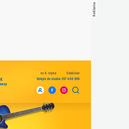
so 8. srpna
Soběslav
NK
Volejte do studia 257 400 999
away