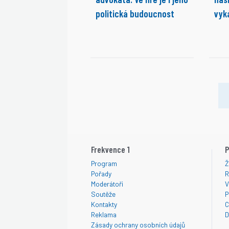
politická budoucnost
vyk
Frekvence 1
P
Program
Ž
Pořady
R
Moderátoři
V
Soutěže
P
Kontakty
C
Reklama
D
Zásady ochrany osobních údajů