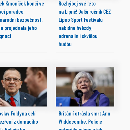
ek Kmoníček končí ve
Rozhýbej své léto
kci poradce
na Lipně! Další ročník ČEZ
 národní bezpečnost.
Lipno Sport Festivalu
da projednala jeho
nabídne hvězdy,
ignaci
adrenalin i skvělou
hudbu
slav Foldyna čelí
Británií otřásla smrt Ann
ezření z domácího
Widdecombe. Policie
lí. Policie ho
potvrdila cílený útok,