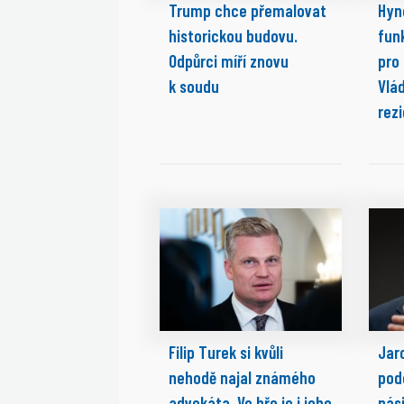
Trump chce přemalovat
Hyn
historickou budovu.
fun
Odpůrci míří znovu
pro
k soudu
Vlá
rez
Filip Turek si kvůli
Jaro
nehodě najal známého
pod
advokáta. Ve hře je i jeho
nási