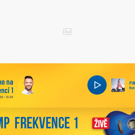
no na
PI
nci 1
Run
00 - 10:00