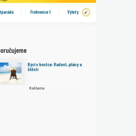
tparáda
Frekvence 1
Výlety
poručujeme
Býci v kostce: Radost, plány a
štěstí