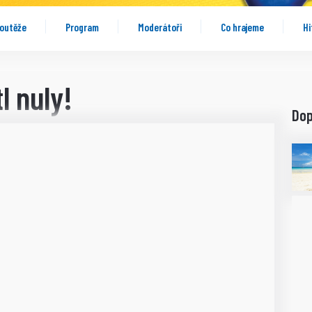
outěže
Program
Moderátoři
Co hrajeme
Hi
l nuly!
Do