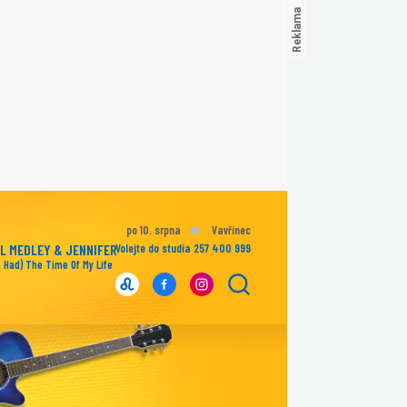
po 10. srpna
Vavřinec
LL MEDLEY & JENNIFER
Volejte do studia 257 400 999
ve Had) The Time Of My Life
RNES