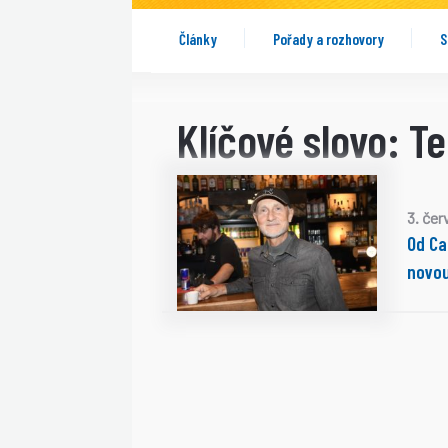
Články
Pořady a rozhovory
S
Klíčové slovo: Te
3. če
Od Ca
novou