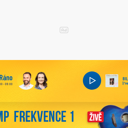
Ráno
BI
(I'
00 - 09:00
WA