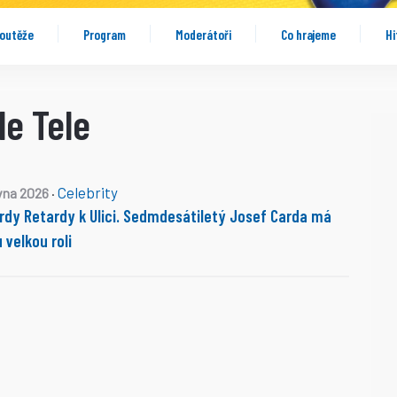
outěže
Program
Moderátoři
Co hrajeme
Hi
le Tele
Celebrity
rvna 2026
·
rdy Retardy k Ulici. Sedmdesátiletý Josef Carda má
 velkou roli