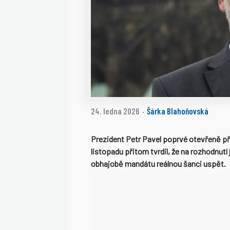
24. ledna 2026
Šárka Blahoňovská
·
Prezident Petr Pavel poprvé otevřeně při
listopadu přitom tvrdil, že na rozhodnutí
obhajobě mandátu reálnou šanci uspět.