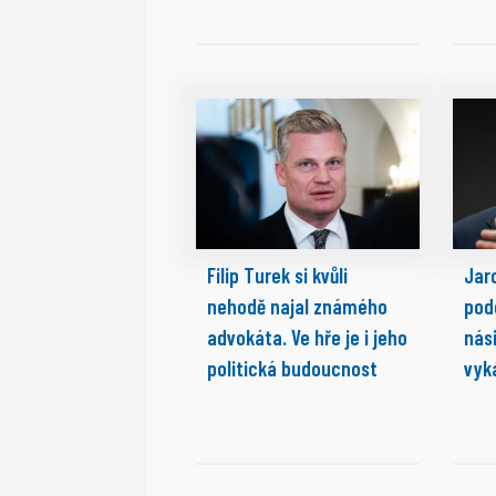
Filip Turek si kvůli
Jaro
nehodě najal známého
pod
advokáta. Ve hře je i jeho
nási
politická budoucnost
vyk