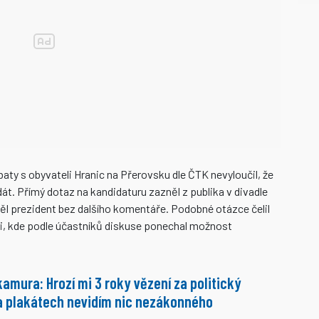
aty s obyvateli Hranic na Přerovsku dle ČTK nevyloučil, že
t. Přímý dotaz na kandidaturu zazněl z publika v divadle
l prezident bez dalšího komentáře. Podobné otázce čelil
uci, kde podle účastníků diskuse ponechal možnost
amura: Hrozí mi 3 roky vězení za politický
a plakátech nevidím nic nezákonného