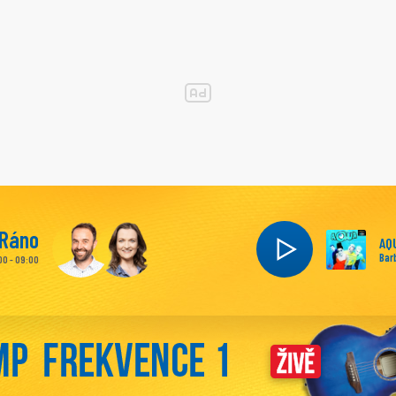
Ráno
AQ
Barb
00 - 09:00