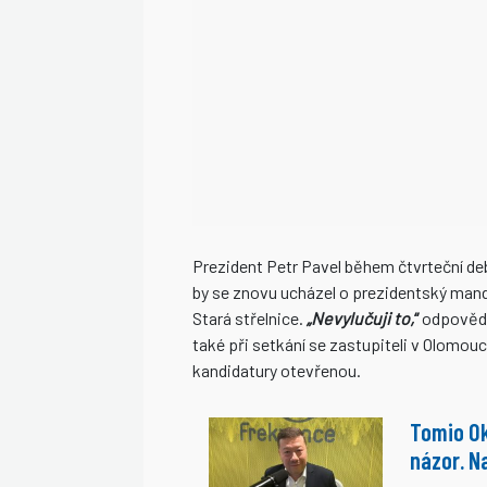
Prezident Petr Pavel během čtvrteční deb
by se znovu ucházel o prezidentský mandá
Stará střelnice.
„Nevylučuji to,
“
odpovědě
také při setkání se zastupiteli v Olomo
kandidatury otevřenou.
Tomio Ok
názor. N