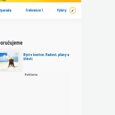
tparáda
Frekvence 1
Výlety
poručujeme
Býci v kostce: Radost, plány a
štěstí