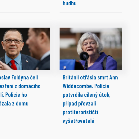
hudbu
slav Foldyna čelí
Británií otřásla smrt Ann
ezření z domácího
Widdecombe. Policie
lí. Policie ho
potvrdila cílený útok,
ázala z domu
případ převzali
protiterorističtí
vyšetřovatelé