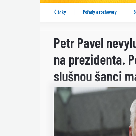
Články
Pořady a rozhovory
S
Petr Pavel nevyl
na prezidenta. 
slušnou šanci m