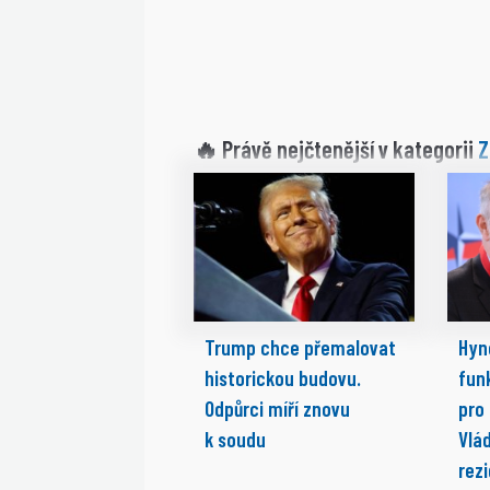
Z
🔥 Právě nejčtenější v kategorii
Trump chce přemalovat
Hyn
historickou budovu.
fun
Odpůrci míří znovu
pro
k soudu
Vlá
rez