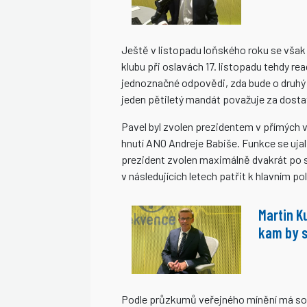
Ještě v listopadu loňského roku se však 
klubu při oslavách 17. listopadu tehdy re
jednoznačné odpovědi, zda bude o druhý 
jeden pětiletý mandát považuje za dosta
Pavel byl zvolen prezidentem v přímých v
hnutí ANO Andreje Babiše. Funkce se uja
prezident zvolen maximálně dvakrát po 
v následujících letech patřit k hlavním 
Martin K
kam by s
Podle průzkumů veřejného mínění má sou