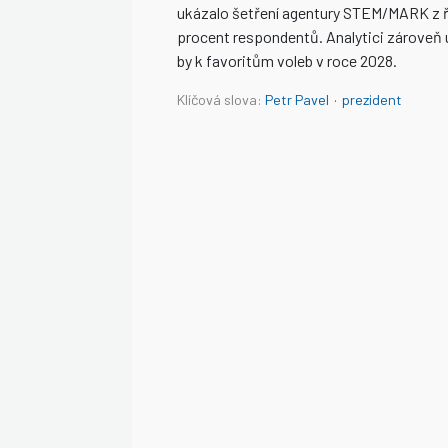
ukázalo šetření agentury STEM/MARK z říj
procent respondentů. Analytici zároveň u
by k favoritům voleb v roce 2028.
Klíčová slova:
Petr Pavel
·
prezident