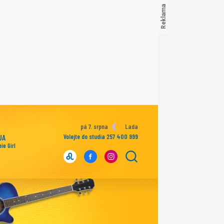
pá 7. srpna
Lada
UA
Volejte do studia 257 400 999
ie Girl