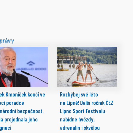
právy
ek Kmoníček končí ve
Rozhýbej své léto
kci poradce
na Lipně! Další ročník ČEZ
 národní bezpečnost.
Lipno Sport Festivalu
da projednala jeho
nabídne hvězdy,
ignaci
adrenalin i skvělou