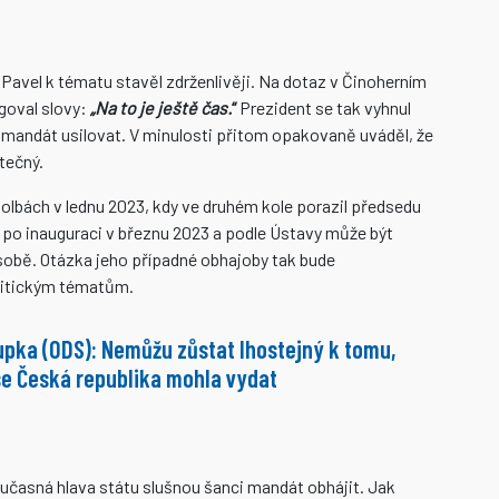
Pavel k tématu stavěl zdrženlivěji. Na dotaz v Činoherním
agoval slovy:
„Na to je ještě čas.
“
Prezident se tak vyhnul
mandát usilovat. V minulosti přitom opakovaně uváděl, že
tečný.
olbách v lednu 2023, kdy ve druhém kole porazil předsedu
l po inauguraci v březnu 2023 a podle Ústavy může být
sobě. Otázka jeho případné obhajoby tak bude
politickým tématům.
upka (ODS): Nemůžu zůstat lhostejný k tomu,
e Česká republika mohla vydat
časná hlava státu slušnou šanci mandát obhájit. Jak