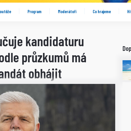
outěže
Program
Moderátoři
Co hrajeme
Hi
učuje kandidaturu
Do
Podle průzkumů má
andát obhájit