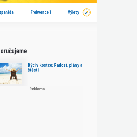
tparáda
Frekvence 1
Výlety
poručujeme
Býci v kostce: Radost, plány a
štěstí