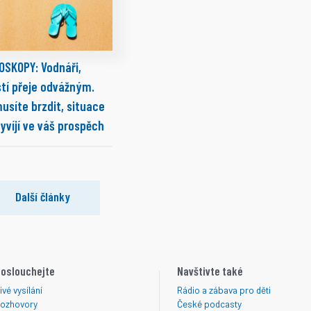
OSKOPY: Vodnáři,
stí přeje odvážným.
usíte brzdit, situace
yvíjí ve váš prospěch
Další články
oslouchejte
Navštivte také
ivé vysílání
Rádio a zábava pro děti
ozhovory
České podcasty