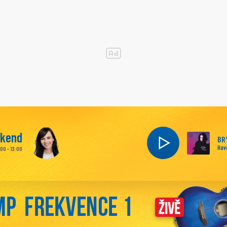
íkend
BR
Hav
:00 - 13:00