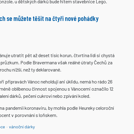
konzole, u dětských dárků bude hitem stavebnice Lego.
ch se můžete těšit na čtyři nové pohádky
je utratit pět až deset tisíc korun, čtvrtina lidí si chystá
ále průzkum. Podle Bravermana však reálné útraty Čechů za
rochu nižší, než ty deklarované.
i přípravách Vánoc neholdují ani úklidu, nemá ho rádo 26
méně oblíbenou činnost spojenou s Vánocemi označilo 12
lení dárků, pečení cukroví nebo zpívání koled.
ěna pandemií koronaviru, by mohla podle Heureky celoroční
ocent v porovnání s loňskem.
oce
·
vánoční dárky