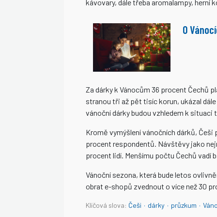
kávovary, dále třeba aromalampy, herní 
O Vánocí
Za dárky k Vánocům 36 procent Čechů plánu
stranou tři až pět tisíc korun, ukázal d
vánoční dárky budou vzhledem k situaci t
Kromě vymýšlení vánočních dárků, Češi př
procent respondentů. Návštěvy jako nej
procent lidí. Menšímu počtu Čechů vadí ba
Vánoční sezona, která bude letos ovlivn
obrat e-shopů zvednout o více než 30 pr
Klíčová slova:
Češi
·
dárky
·
průzkum
·
Ván