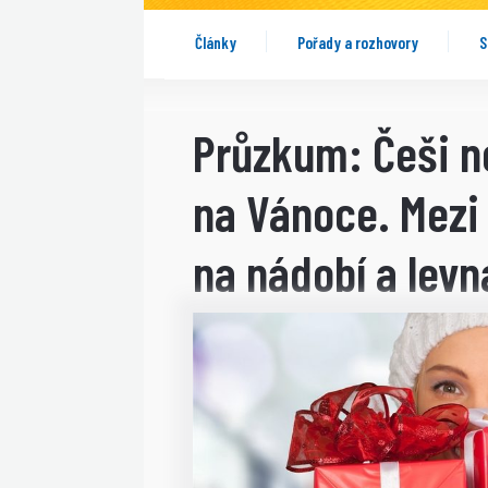
Články
Pořady a rozhovory
S
Průzkum: Češi n
na Vánoce. Mezi 
na nádobí a lev