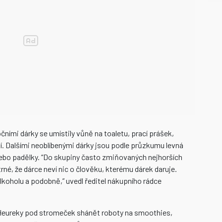
ními dárky se umístily vůně na toaletu, prací prášek,
. Dalšími neoblíbenými dárky jsou podle průzkumu levná
ebo padělky. “Do skupiny často zmiňovaných nejhorších
trné, že dárce neví nic o člověku, kterému dárek daruje.
alkoholu a podobně,” uvedl ředitel nákupního rádce
 Heureky pod stromeček shánět roboty na smoothies,