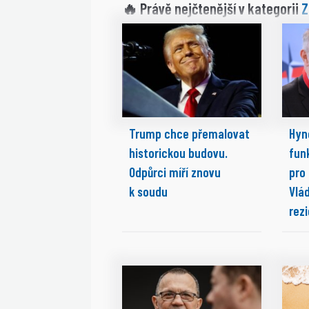
Z
🔥 Právě nejčtenější v kategorii
Trump chce přemalovat
Hyn
historickou budovu.
fun
Odpůrci míří znovu
pro
k soudu
Vlá
rez