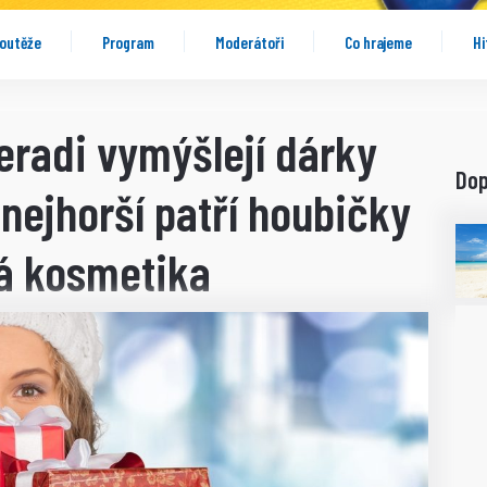
outěže
Program
Moderátoři
Co hrajeme
Hi
eradi vymýšlejí dárky
Do
nejhorší patří houbičky
ná kosmetika