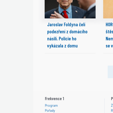
Jaroslav Foldyna čelí
HOR
podezření z domácího
ště
násilí. Policie ho
Nem
vykázala z domu
se v
Frekvence 1
P
Program
Ž
Pořady
R