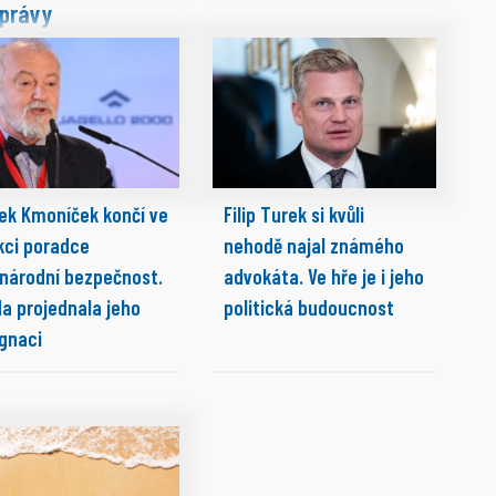
právy
ek Kmoníček končí ve
Filip Turek si kvůli
kci poradce
nehodě najal známého
 národní bezpečnost.
advokáta. Ve hře je i jeho
da projednala jeho
politická budoucnost
ignaci