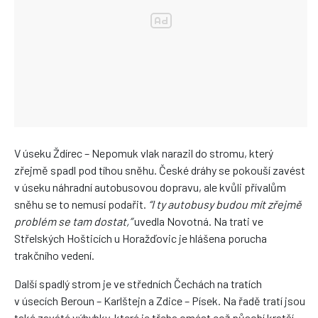
V úseku Ždírec – Nepomuk vlak narazil do stromu, který
zřejmě spadl pod tíhou sněhu. České dráhy se pokouší zavést
v úseku náhradní autobusovou dopravu, ale kvůli přívalům
sněhu se to nemusí podařit.
“I ty autobusy budou mít zřejmě
problém se tam dostat,”
uvedla Novotná. Na trati ve
Střelských Hošticích u Horažďovic je hlášena porucha
trakčního vedení.
Další spadlý strom je ve středních Čechách na tratích
v úsecích Beroun – Karlštejn a Zdice – Písek. Na řadě tratí jsou
také zaváté výhybky, které je třeba omést což působí kratší