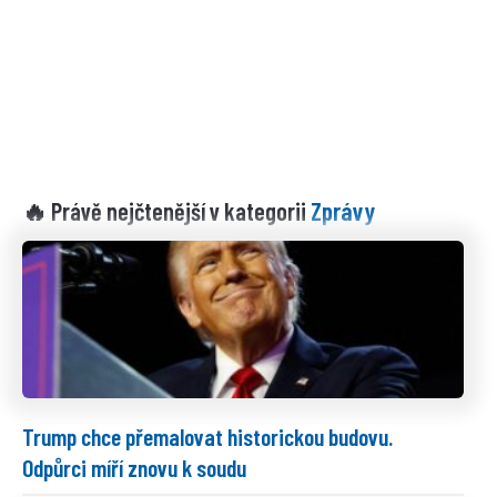
Zprávy
🔥 Právě nejčtenější v kategorii
Trump chce přemalovat historickou budovu.
Odpůrci míří znovu k soudu