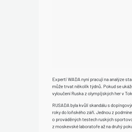
Experti WADA nyní pracují na analýze sta
může trvat několik týdnů. Pokud se ukáž
vyloučení Ruska z olympijských her v Toki
RUSADA byla kvůli skandálu s dopingov
roky do loňského září. Jednou z podmíne
o prováděných testech ruských sportovc
z moskevské laboratoře až na druhý poku