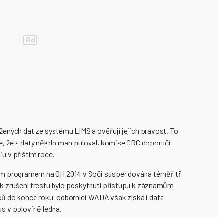
žených dat ze systému LIMS a ověřují jejich pravost. To
e, že s daty někdo manipuloval, komise CRC doporučí
u v příštím roce.
ým programem na OH 2014 v Soči suspendována téměř tři
k zrušení trestu bylo poskytnutí přístupu k záznamům
ů do konce roku, odborníci WADA však získali data
s v polovině ledna.