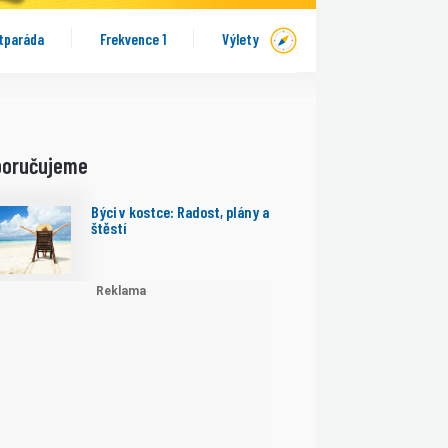
tparáda
Frekvence 1
Výlety
poručujeme
Býci v kostce: Radost, plány a
štěstí