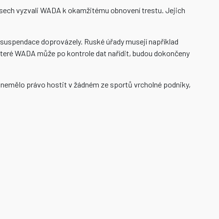
sech vyzvali WADA k okamžitému obnovení trestu. Jejich
ení suspendace doprovázely. Ruské úřady musejí například
, které WADA může po kontrole dat nařídit, budou dokončeny
e nemělo právo hostit v žádném ze sportů vrcholné podniky,