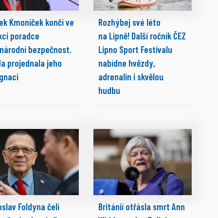
ek Kmoníček končí ve
Rozhýbej své léto
kci poradce
na Lipně! Další ročník ČEZ
 národní bezpečnost.
Lipno Sport Festivalu
da projednala jeho
nabídne hvězdy,
ignaci
adrenalin i skvělou
hudbu
slav Foldyna čelí
Británií otřásla smrt Ann