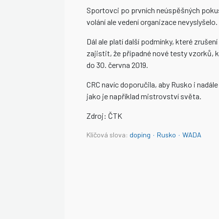
Sportovci po prvních neúspěšných poku
volání ale vedení organizace nevyslyšelo.
Dál ale platí další podmínky, které zruš
zajistit, že případné nové testy vzorků
do 30. června 2019.
CRC navíc doporučila, aby Rusko i nadál
jako je například mistrovství světa.
Zdroj: ČTK
Klíčová slova:
doping
·
Rusko
·
WADA