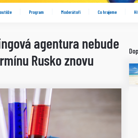
outěže
Program
Moderátoři
Co hrajeme
Hi
ingová agentura nebude
Do
ermínu Rusko znovu