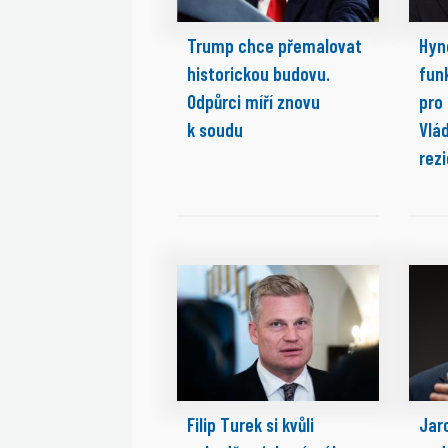
Trump chce přemalovat
Hyn
historickou budovu.
fun
Odpůrci míří znovu
pro
k soudu
Vlá
rez
Filip Turek si kvůli
Jaro