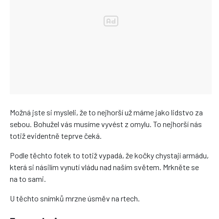
Možná jste si mysleli, že to nejhorší už máme jako lidstvo za
sebou. Bohužel vás musíme vyvést z omylu. To nejhorší nás
totiž evidentně teprve čeká.
Podle těchto fotek to totiž vypadá, že kočky chystají armádu,
která si násilím vynutí vládu nad naším světem. Mrkněte se
na to sami.
U těchto snímků mrzne úsměv na rtech.