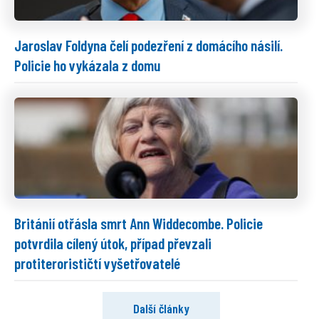
Jaroslav Foldyna čelí podezření z domácího násilí.
Policie ho vykázala z domu
Británií otřásla smrt Ann Widdecombe. Policie
potvrdila cílený útok, případ převzali
protiterorističtí vyšetřovatelé
Další články