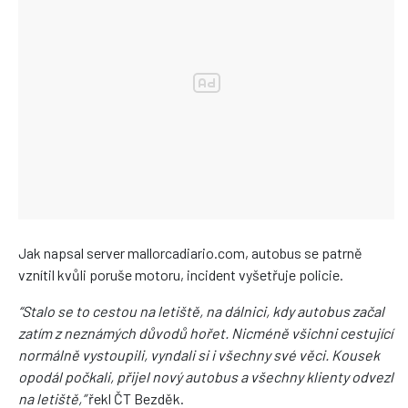
Jak napsal server mallorcadiario.com, autobus se patrně
vznítil kvůli poruše motoru, incident vyšetřuje policie.
“Stalo se to cestou na letiště, na dálnici, kdy autobus začal
zatím z neznámých důvodů hořet. Nicméně všichni cestující
normálně vystoupili, vyndali si i všechny své věci. Kousek
opodál počkali, přijel nový autobus a všechny klienty odvezl
na letiště,”
řekl ČT Bezděk.