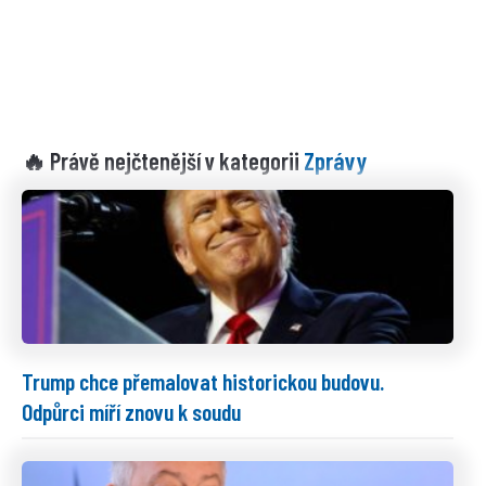
Zprávy
🔥 Právě nejčtenější v kategorii
Trump chce přemalovat historickou budovu.
Odpůrci míří znovu k soudu