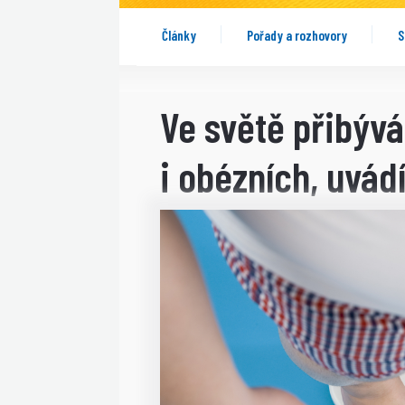
Články
Pořady a rozhovory
S
Ve světě přibývá
i obézních, uvád