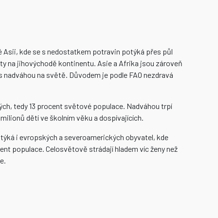
té Asii, kde se s nedostatkem potravin potýká přes půl
áty na jihovýchodě kontinentu. Asie a Afrika jsou zároveň
ětí s nadváhou na světě. Důvodem je podle FAO nezdravá
ých, tedy 13 procent světové populace. Nadváhou trpí
 milionů dětí ve školním věku a dospívajících.
e týká i evropských a severoamerických obyvatel, kde
nt populace. Celosvětově strádají hladem víc ženy než
e.