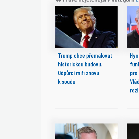
Trump chce přemalovat
Hyn
historickou budovu.
fun
Odpůrci míří znovu
pro
k soudu
Vlá
rez