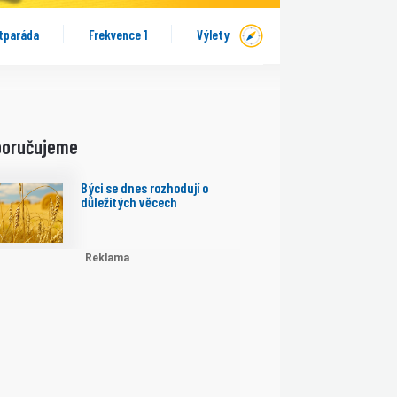
tparáda
Frekvence 1
Výlety
poručujeme
Býci se dnes rozhodují o
důležitých věcech