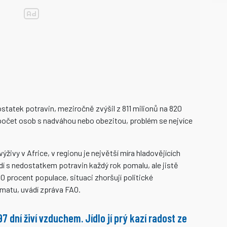
dostatek potravin, meziročně zvýšil z 811 milionů na 820
i počet osob s nadváhou nebo obezitou, problém se nejvíce
.
ýživy v Africe, v regionu je největší míra hladovějících
idí s nedostatkem potravin každý rok pomalu, ale jistě
0 procent populace, situaci zhoršují politické
imatu, uvádí zpráva FAO.
7 dní živí vzduchem. Jídlo jí prý kazí radost ze