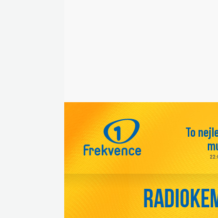
To nejl
mu
22: