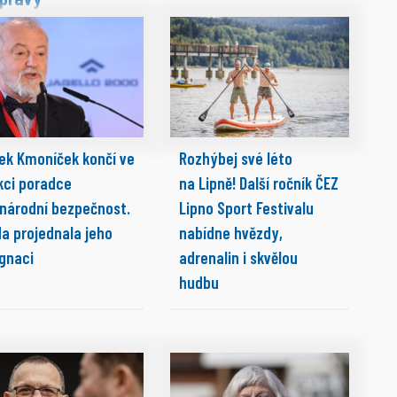
ek Kmoníček končí ve
Rozhýbej své léto
kci poradce
na Lipně! Další ročník ČEZ
 národní bezpečnost.
Lipno Sport Festivalu
da projednala jeho
nabídne hvězdy,
ignaci
adrenalin i skvělou
hudbu