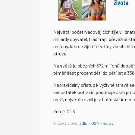
života
Největší počet hladovějících žije v lidna
miliardy obyvatel, hlad trápí převážně st
regiony, kde se žijí tři čtvrtiny všech d
strava.
Na světě je obézních 672 milionů dospěl
téměř šest procent dětí do pěti let a 338
Nepravidelný přístup k výživné stravě s
nedostatek potravin postihuje osm proce
muži, největší rozdíl je v Latinské Americ
Zdroj: ČTK
Klíčová slova:
jídlo
·
OSN
·
zdraví