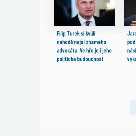
Filip Turek si kvůli
Jaro
nehodě najal známého
pod
advokáta. Ve hře je i jeho
nási
politická budoucnost
vyk