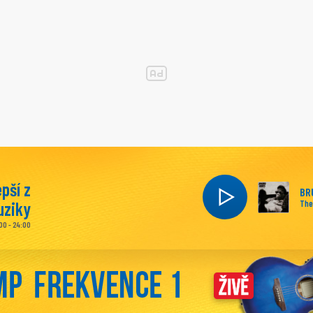
epší z
BR
ziky
The
00 - 24:00