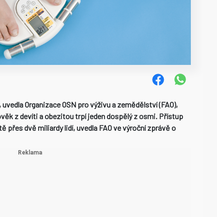
, uvedla Organizace OSN pro výživu a zemědělství (FAO),
ověk z devíti a obezitou trpí jeden dospělý z osmi. Přístup
ě přes dvě miliardy lidí, uvedla FAO ve výroční zprávě o