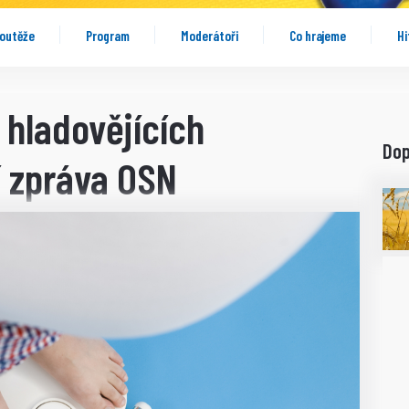
outěže
Program
Moderátoři
Co hrajeme
Hi
 hladovějících
Do
í zpráva OSN