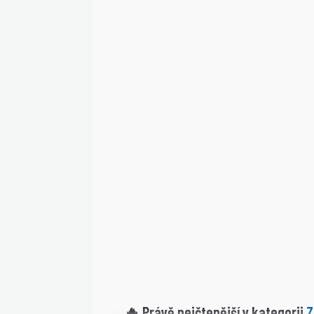
Z
🔥 Právě nejčtenější v kategorii