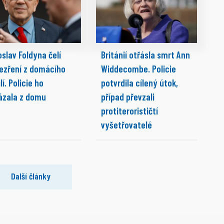
slav Foldyna čelí
Británií otřásla smrt Ann
ezření z domácího
Widdecombe. Policie
lí. Policie ho
potvrdila cílený útok,
ázala z domu
případ převzali
protiterorističtí
vyšetřovatelé
Další články