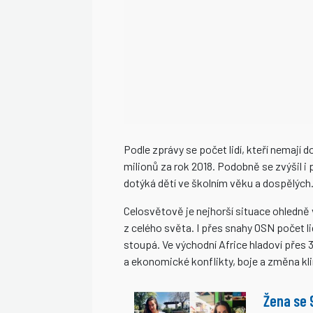
Podle zprávy se počet lidí, kteří nemají 
milionů za rok 2018. Podobně se zvýšil 
dotýká dětí ve školním věku a dospělých
Celosvětově je nejhorší situace ohledně v
z celého světa. I přes snahy OSN počet l
stoupá. Ve východní Africe hladoví přes 3
a ekonomické konflikty, boje a změna kl
Žena se 9