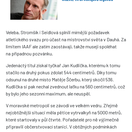
Veleba, Stromšík i Seidlová splnili mírnější požadavek
atletického svazu pro účast na mistrovství světa v Dauhá. Za
limitem IAAF ale zatím zaostávají, takže musejí spoléhat
na případnou pozvánku.
Jedenáctý titul získal tyčkař Jan Kudlička, kterému k tomu
stačilo na druhý pokus zdolat 544 centimetrů. Díky tomu
odsunul na druhé místo Matěje Ščerbu, který skočil 536.
Kudlička si pak nechal zvednout laťku na 560 centimetrů, což
by bylo jeho sezonní maximum, ale neuspěl.
V moravské metropoli se závodí ve velkém vedru. Zřejmě
nejobtížnější situaci měla pětice vytrvalkyň na 5000 metrů,
které startovaly v půl čtvrté. Pořadatelé pro ně výjimečně
připravili občerstvovací stanici. V obtížných podmínkách