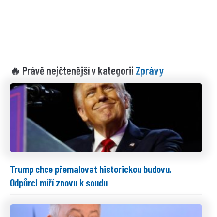
Zprávy
🔥 Právě nejčtenější v kategorii
Trump chce přemalovat historickou budovu.
Odpůrci míří znovu k soudu