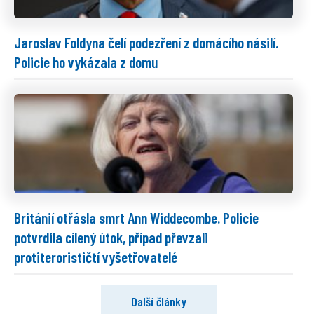
Jaroslav Foldyna čelí podezření z domácího násilí.
Policie ho vykázala z domu
Británií otřásla smrt Ann Widdecombe. Policie
potvrdila cílený útok, případ převzali
protiterorističtí vyšetřovatelé
Další články