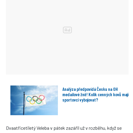
Analýza předpovídá Česku na OH
medailové žně! Kolik cenných kovů mají
sportovci vybojovat?
Dvaatřicetiletý Veleba v pátek zazářil už v rozběhu, když se