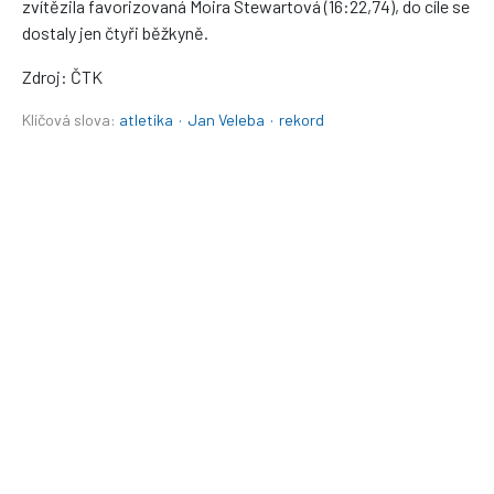
zvítězila favorizovaná Moira Stewartová (16:22,74), do cíle se
dostaly jen čtyři běžkyně.
Zdroj: ČTK
Klíčová slova:
atletika
·
Jan Veleba
·
rekord