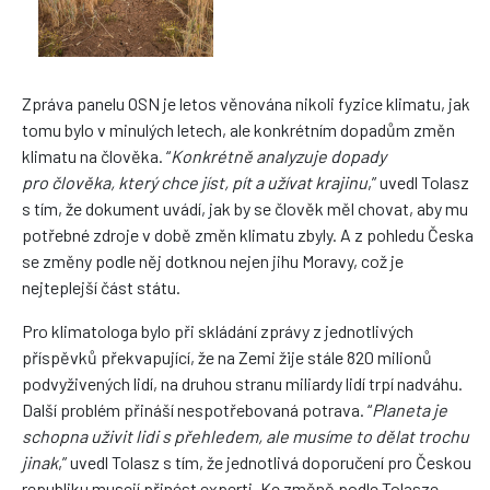
Zpráva panelu OSN je letos věnována nikoli fyzice klimatu, jak
tomu bylo v minulých letech, ale konkrétním dopadům změn
klimatu na člověka. “
Konkrétně analyzuje dopady
pro člověka, který chce jíst, pít a užívat krajinu
,” uvedl Tolasz
s tím, že dokument uvádí, jak by se člověk měl chovat, aby mu
potřebné zdroje v době změn klimatu zbyly. A z pohledu Česka
se změny podle něj dotknou nejen jihu Moravy, což je
nejteplejší část státu.
Pro klimatologa bylo při skládání zprávy z jednotlivých
příspěvků překvapující, že na Zemi žije stále 820 milionů
podvyživených lidí, na druhou stranu miliardy lidí trpí nadváhu.
Další problém přináší nespotřebovaná potrava. “
Planeta je
schopna uživit lidi s přehledem, ale musíme to dělat trochu
jinak
,” uvedl Tolasz s tím, že jednotlivá doporučení pro Českou
republiku musejí přinést experti. Ke změně podle Tolasze