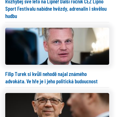
Rozhýbej své léto na Lipně! Další ročník ČEZ Lipno
Sport Festivalu nabídne hvězdy, adrenalin i skvělou
hudbu
Filip Turek si kvůli nehodě najal známého
advokáta. Ve hře je i jeho politická budoucnost