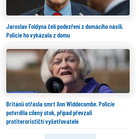
Jaroslav Foldyna čelí podezření z domácího násilí.
Policie ho vykázala z domu
Británií otřásla smrt Ann Widdecombe. Policie
potvrdila cílený útok, případ převzali
protiterorističtí vyšetřovatelé