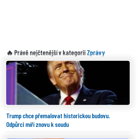
Zprávy
🔥 Právě nejčtenější v kategorii
Trump chce přemalovat historickou budovu.
Odpůrci míří znovu k soudu