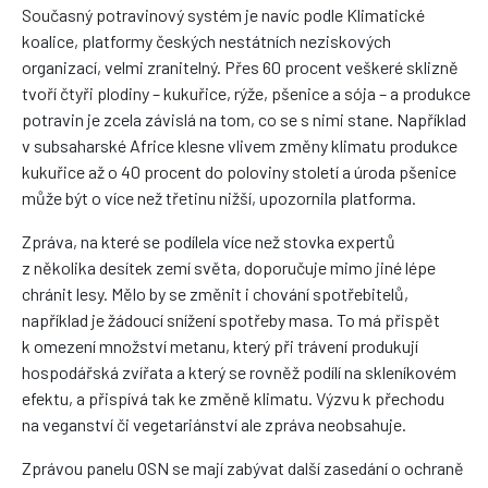
Současný potravinový systém je navíc podle Klimatické
koalice, platformy českých nestátních neziskových
organizací, velmi zranitelný. Přes 60 procent veškeré sklizně
tvoří čtyři plodiny – kukuřice, rýže, pšenice a sója – a produkce
potravin je zcela závislá na tom, co se s nimi stane. Například
v subsaharské Africe klesne vlivem změny klimatu produkce
kukuřice až o 40 procent do poloviny století a úroda pšenice
může být o více než třetinu nižší, upozornila platforma.
Zpráva, na které se podílela více než stovka expertů
z několika desítek zemí světa, doporučuje mimo jiné lépe
chránit lesy. Mělo by se změnit i chování spotřebitelů,
například je žádoucí snížení spotřeby masa. To má přispět
k omezení množství metanu, který při trávení produkují
hospodářská zvířata a který se rovněž podílí na skleníkovém
efektu, a přispívá tak ke změně klimatu. Výzvu k přechodu
na veganství či vegetariánství ale zpráva neobsahuje.
Zprávou panelu OSN se mají zabývat další zasedání o ochraně