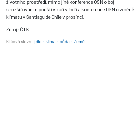
životního prostředí, mimo jiné konference OSN o boji
s rozšiřováním pouští v září v Indii a konference OSN o změně
klimatu v Santiagu de Chile v prosinci.
Zdroj: ČTK
Klíčová slova:
jídlo
·
klima
·
půda
·
Země