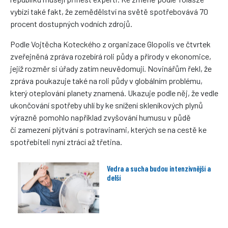
vybízí také fakt, že zemědělství na světě spotřebovává 70
procent dostupných vodních zdrojů.
Podle Vojtěcha Koteckého z organizace Glopolis ve čtvrtek
zveřejněná zpráva rozebírá roli půdy a přírody v ekonomice,
jejíž rozměr si úřady zatím neuvědomují. Novinářům řekl, že
zpráva poukazuje také na roli půdy v globálním problému,
který oteplování planety znamená. Ukazuje podle něj, že vedle
ukončování spotřeby uhlí by ke snížení skleníkových plynů
výrazně pomohlo například zvyšování humusu v půdě
či zamezení plýtvání s potravinami, kterých se na cestě ke
spotřebiteli nyní ztrácí až třetina.
Vedra a sucha budou intenzivnější a
delší