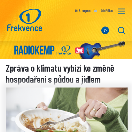
čt 6. srpna
Oldřiška
Zpráva o klimatu vybízí ke změně
hospodaření s půdou a jídlem