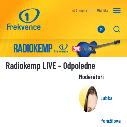
čt 6. srpna
Oldřiška
Radiokemp LIVE – Odpoledne
Moderátoři
Lubka
Ponížilová