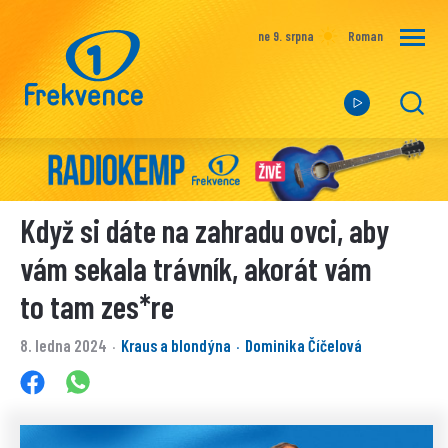
ne 9. srpna
Roman
Když si dáte na zahradu ovci, aby
vám sekala trávník, akorát vám
to tam zes*re
8. ledna 2024
Kraus a blondýna
Dominika Číčelová
·
·