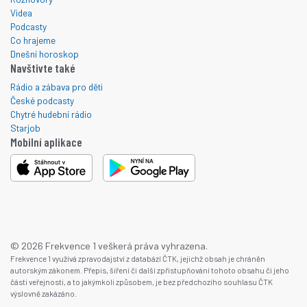
Videa
Podcasty
Co hrajeme
Dnešní horoskop
Navštivte také
Rádio a zábava pro děti
České podcasty
Chytré hudební rádio
Starjob
Mobilní aplikace
© 2026 Frekvence 1 veškerá práva vyhrazena.
Frekvence 1 využívá zpravodajství z databází ČTK, jejichž obsah je chráněn
autorským zákonem. Přepis, šíření či další zpřístupňování tohoto obsahu či jeho
části veřejnosti, a to jakýmkoli způsobem, je bez předchozího souhlasu ČTK
výslovně zakázáno.