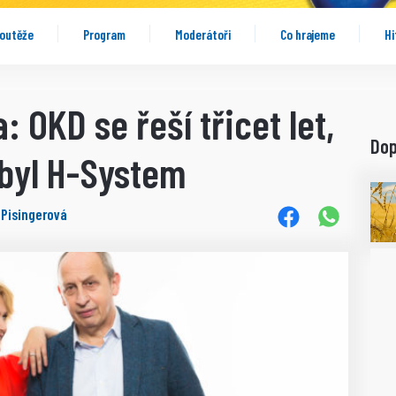
outěže
Program
Moderátoři
Co hrajeme
Hi
 OKD se řeší třicet let,
Do
byl H-System
 Pisingerová