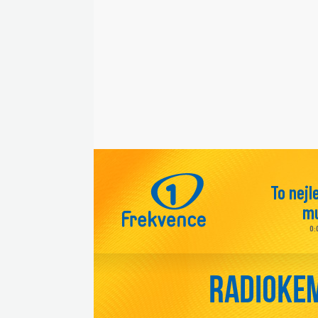
To nejl
mu
0: