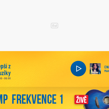
epší z
EW
ziky
Mám
00 - 06:00