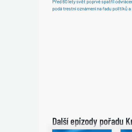
Před 60 lety svět poprvé spatřil odvrác
podá trestní oznámení na řadu politiků a
Další epizody pořadu K