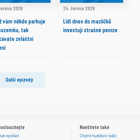
června 2026
24. června 2026
ž vám někdo parkuje
Lidi dnes do mazlíčků
pozemku, tak
investují strašné peníze
táváte zvláštní
esi
Další epizody
oslouchejte
Navštivte také
ivé vysílání
Chytré hudební rádio