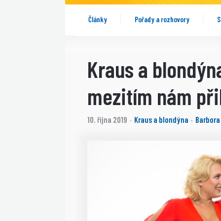
Články
Pořady a rozhovory
S
Kraus a blondýna:
mezitím nám při
10. října 2019
Kraus a blondýna
Barbora
·
·