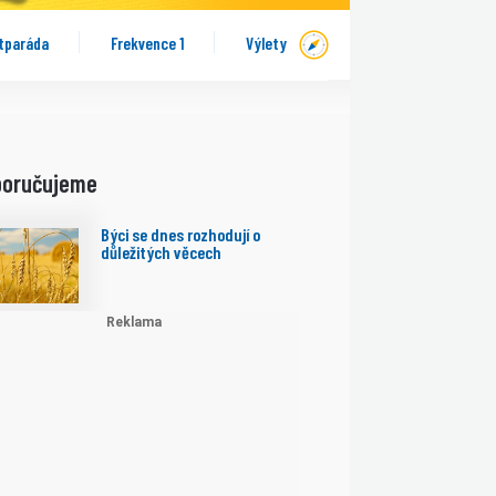
tparáda
Frekvence 1
Výlety
poručujeme
Býci se dnes rozhodují o
důležitých věcech