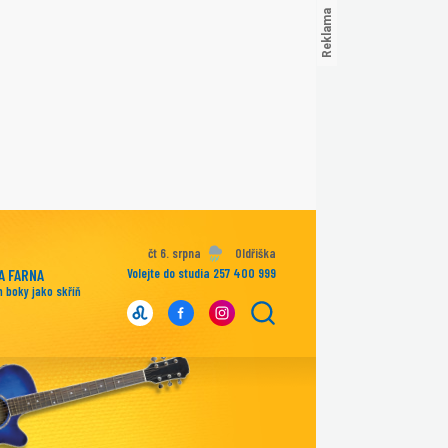
čt 6. srpna
Oldřiška
A FARNA
Volejte do studia 257 400 999
 boky jako skříň