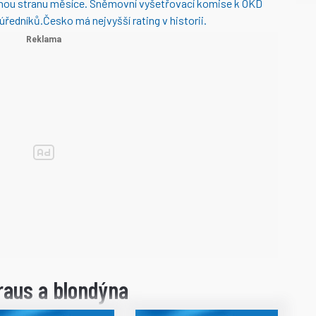
enou stranu měsíce.
Sněmovní vyšetřovací komise k OKD
 úředníků.
Česko má nejvyšší rating v historii.
raus a blondýna