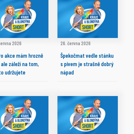
června 2026
26. června 2026
ro akce mám hrozně
Špekočmat vedle stánku
 ale záleží na tom,
s pivem je strašně dobrý
to udržujete
nápad