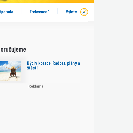
tparáda
Frekvence 1
Výlety
poručujeme
Býci v kostce: Radost, plány a
štěstí