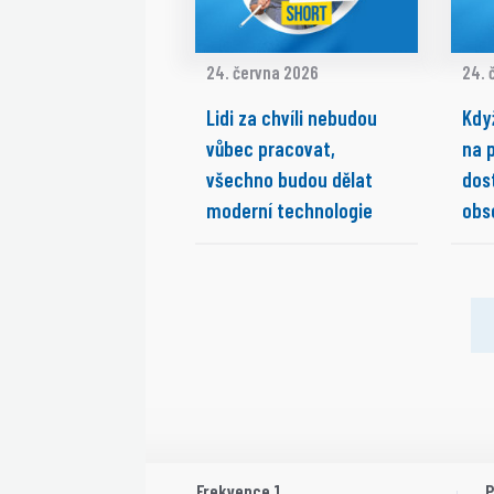
24. června 2026
24. 
Lidi za chvíli nebudou
Kdy
vůbec pracovat,
na 
všechno budou dělat
dos
moderní technologie
obs
Frekvence 1
P