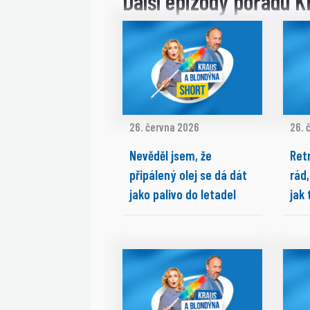
Další epizody pořadu K
26. června 2026
26. 
Nevěděl jsem, že
Ret
připálený olej se dá dát
rád,
jako palivo do letadel
jak 