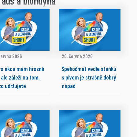
raus a blondýna
června 2026
26. června 2026
ro akce mám hrozně
Špekočmat vedle stánku
 ale záleží na tom,
s pivem je strašně dobrý
to udržujete
nápad