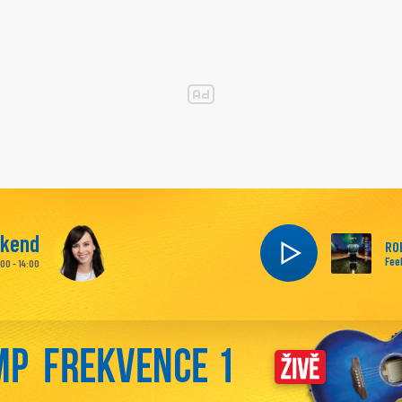
íkend
RO
Fee
:00 - 14:00