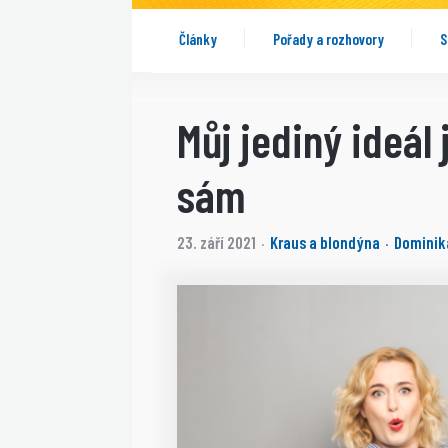
Články
Pořady a rozhovory
S
Můj jediný ideál 
sám
23. září 2021
Kraus a blondýna
Dominik
·
·