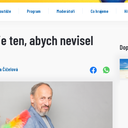
outěže
Program
Moderátoři
Co hrajeme
Hi
je ten, abych nevisel
Do
a Číčelová