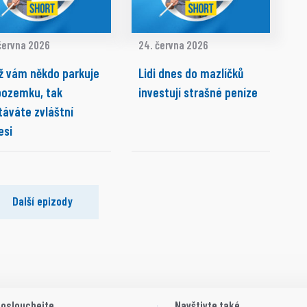
června 2026
24. června 2026
ž vám někdo parkuje
Lidi dnes do mazlíčků
pozemku, tak
investují strašné peníze
táváte zvláštní
esi
Další epizody
oslouchejte
Navštivte také