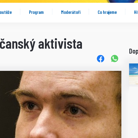
outěže
Program
Moderátoři
Co hrajeme
Hi
čanský aktivista
Do