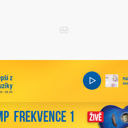
epší z
MA
ziky
Ame
00 - 06:00