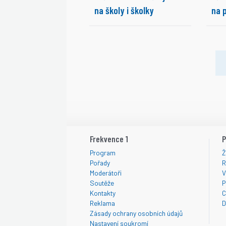
na školy i školky
na 
Frekvence 1
P
Program
Ž
Pořady
R
Moderátoři
V
Soutěže
P
Kontakty
C
Reklama
D
Zásady ochrany osobních údajů
Nastavení soukromí