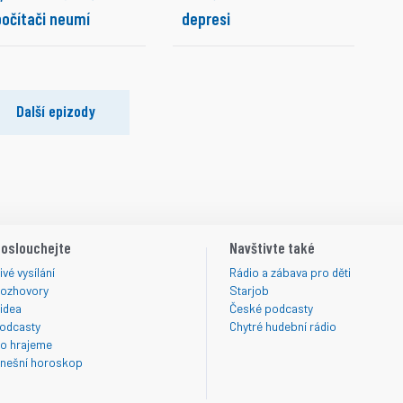
počítači neumí
depresi
Další epizody
oslouchejte
Navštivte také
ivé vysílání
Rádio a zábava pro děti
ozhovory
Starjob
idea
České podcasty
odcasty
Chytré hudební rádio
o hrajeme
nešní horoskop