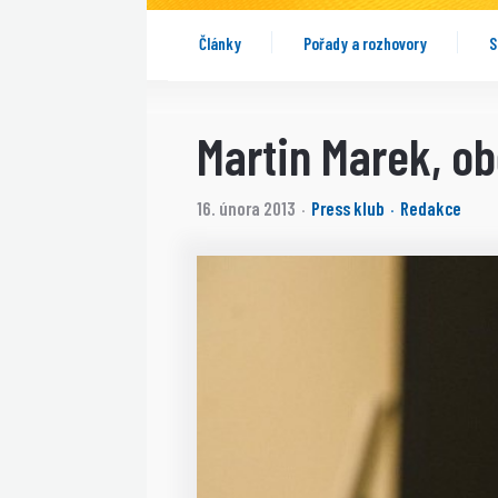
Články
Pořady a rozhovory
S
Martin Marek, ob
16. února 2013
Press klub
Redakce
·
·