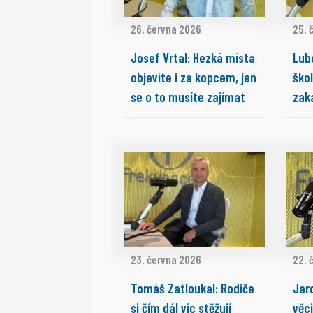
26. června 2026
25. 
Josef Vrtal: Hezká místa
Lubo
objevíte i za kopcem, jen
ško
se o to musíte zajímat
zak
23. června 2026
22. 
Tomáš Zatloukal: Rodiče
Jar
si čím dál víc stěžují
věci