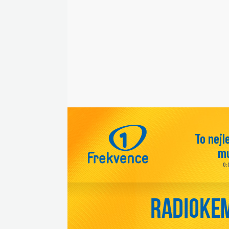
To nejl
mu
0: