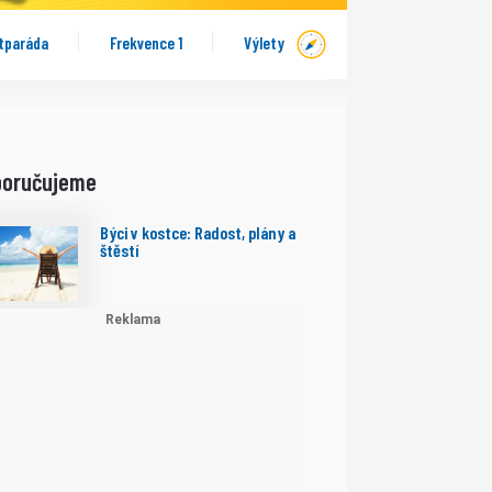
tparáda
Frekvence 1
Výlety
poručujeme
Býci v kostce: Radost, plány a
štěstí