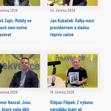
června 2026
24. června 2026
š Zajíc: Mobily ve
Jan Kubáček: Válka mezi
lách není nutné
prezidentem a vládou
azovat
teprve začne
června 2026
19. června 2026
omír Hanzal: Jsou
Štěpán Filípek: Z výkonu
, které naše děti
nároďáku mám až