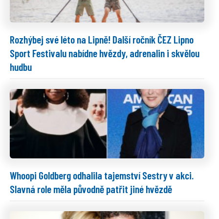
Rozhýbej své léto na Lipně! Další ročník ČEZ Lipno
Sport Festivalu nabídne hvězdy, adrenalin i skvělou
hudbu
Whoopi Goldberg odhalila tajemství Sestry v akci.
Slavná role měla původně patřit jiné hvězdě