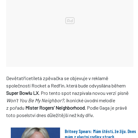
Devětatřicetiletá zpěvačka se objevuje v reklamě
společností Rocket a Redfin, která bude odvysílána během
Super Bowlu LX
. Pro tento spot nazpívala novou verzi písně
Won’t You Be My Neighbor?
, ikonické úvodní melodie
z pořadu
Mister Rogers’ Neighborhood
. Podle Gaga je právě
toto poselství dnes důležitější než kdy dřív.
Britney Spears: Mám štěstí, že žiju. Dnes
mám z vlastní rodiny strach