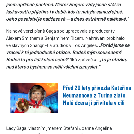
jsem upřímně poctěná. Mister Rogers vždy jasně stál za
laskavostí a přijetím, i v době, kdy to nebylo samozřejmé.
Jeho poselství je nadčasové — a dnes extrémně naléhavé.“
Na nové verzi písně Gaga spolupracovala s producenty
Alexem Smithem a Benjaminem Ricem. Nahrávání probíhalo
ve slavných Shangri-La Studios v Los Angeles.
„Pořád jsme se
vraceli k té jednoduché otázce: Budeš mým sousedem?
Budeš tu pro lidi kolem sebe?“
říká zpěvačka.
„To je otázka,
nad kterou bychom se měli všichni zamyslet.“
Před 20 lety přivezla Kateřina
Neumannová z Turína zlato.
Malá dcera ji přivítala v cíli
Lady Gaga, vlastním jménem Stefani Joanne Angelina