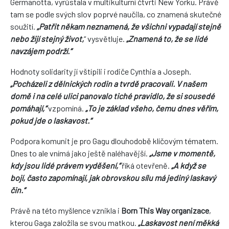
Germanotta, vyrůstala v multikulturní čtvrti New Yorku. Právě
tam se podle svých slov poprvé naučila, co znamená skutečné
soužití.
„Patřit někam neznamená, že všichni vypadají stejně
nebo žijí stejný život,
“ vysvětluje.
„Znamená to, že se lidé
navzájem podrží.“
Hodnoty solidarity jí vštípili i rodiče Cynthia a Joseph.
„Pocházeli z dělnických rodin a tvrdě pracovali. V našem
domě i na celé ulici panovalo tiché pravidlo, že si sousedé
pomáhají,“
vzpomíná.
„To je základ všeho, čemu dnes věřím,
pokud jde o laskavost.“
Podpora komunit je pro Gagu dlouhodobě klíčovým tématem.
Dnes to ale vnímá jako ještě naléhavější.
„Jsme v momentě,
kdy jsou lidé právem vyděšení,“
říká otevřeně.
„A když se
bojí, často zapomínají, jak obrovskou sílu má jediný laskavý
čin.“
Právě na této myšlence vznikla i
Born This Way organizace
,
kterou Gaga založila se svou matkou.
„Laskavost není měkká