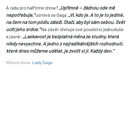
A rada pro halftime show?
„Upřímně — žádnou ode mě
nepotřebuje,“
usmívá se Gaga.
„Ví, kdo je. A to je to jediné,
na čem na tom pódiu záleží. Stačí, aby byl sám sebou. Svět
ucítí jeho srdce.“
Na závěr shrnuje své poselství jednoduše
a jasně:
„Laskavost je bezplatná měna ze studny, která
nikdy nevyschne. A jedno z nejradikálnějších rozhodnutí,
které dnes můžeme udělat, je zvolit si ji. Každý den.“
Klíčová slova:
Lady Gaga