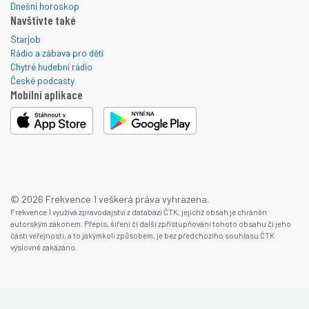
Dnešní horoskop
Navštivte také
Starjob
Rádio a zábava pro děti
Chytré hudební rádio
České podcasty
Mobilní aplikace
© 2026 Frekvence 1 veškerá práva vyhrazena.
Frekvence 1 využívá zpravodajství z databází ČTK, jejichž obsah je chráněn
autorským zákonem. Přepis, šíření či další zpřístupňování tohoto obsahu či jeho
části veřejnosti, a to jakýmkoli způsobem, je bez předchozího souhlasu ČTK
výslovně zakázáno.