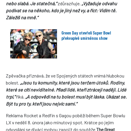
nebo slabá. Je statečná,“
zdůrazňuje.
„Vyžaduje odvahu
podívat se na někoho, kdo je jiný než vy, a říct: Vidím tě.
Záležíš na mně.“
Green Day otevřeli Super Bowl
překvapivě umírněnou show
Zpěvačka přiznává, že ve Spojených státech vnímá hlubokou
bolest.
„Jsou tu komunity, které jsou terčem útoků. Rodiny,
které se cítí neviditelné. Mladí lidé, kteří ztrácejí naději. Lidé
trpí,“
říká.
„A odpovědí na tu bolest musí být láska. Ukázat se.
Být tu pro ty, kteří jsou nejvíc sami.“
Reklama Rocket a Redfin s Gagou poběží během Super Bowlu
LX v neděli 8. února jako minutový spot. Krátce po jejím
odvysílání se diváci mohou zapojit do soutěže
The Great