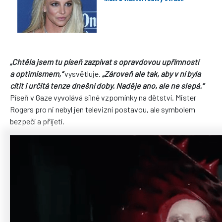
„Chtěla jsem tu píseň zazpívat s opravdovou upřímností
a optimismem,“
vysvětluje.
„Zároveň ale tak, aby v ní byla
cítit i určitá tenze dnešní doby. Naděje ano, ale ne slepá.“
Píseň v Gaze vyvolává silné vzpomínky na dětství. Mister
Rogers pro ni nebyl jen televizní postavou, ale symbolem
bezpečí a přijetí.