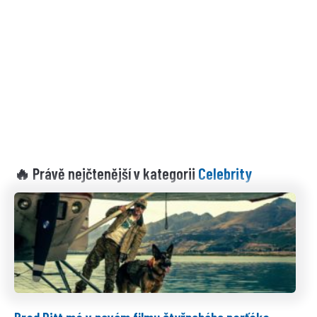
Celebrity
🔥 Právě nejčtenější v kategorii
Brad Pitt má v novém filmu čtyřnohého parťáka.