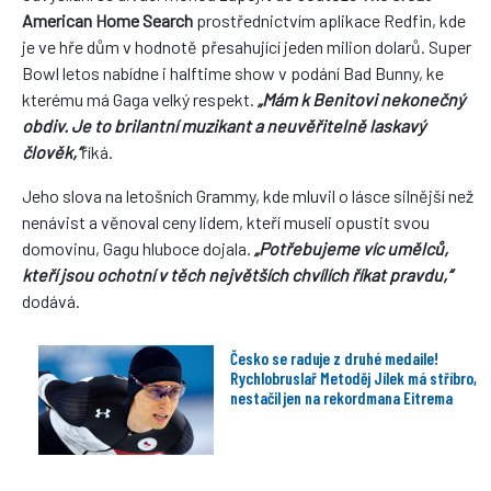
American Home Search
prostřednictvím aplikace Redfin, kde
je ve hře dům v hodnotě přesahující jeden milion dolarů. Super
Bowl letos nabídne i halftime show v podání
Bad Bunny
, ke
kterému má Gaga velký respekt.
„Mám k Benitovi nekonečný
obdiv. Je to brilantní muzikant a neuvěřitelně laskavý
člověk,“
říká.
Jeho slova na letošních Grammy, kde mluvil o lásce silnější než
nenávist a věnoval ceny lidem, kteří museli opustit svou
domovinu, Gagu hluboce dojala.
„Potřebujeme víc umělců,
kteří jsou ochotní v těch největších chvílích říkat pravdu,“
dodává.
Česko se raduje z druhé medaile!
Rychlobruslař Metoděj Jílek má stříbro,
nestačil jen na rekordmana Eitrema