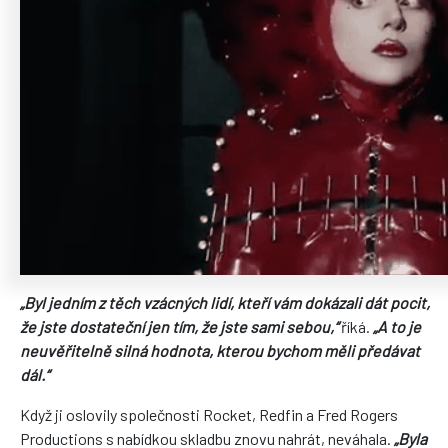
„Byl jedním z těch vzácných lidí, kteří vám dokázali dát pocit,
že jste dostateční jen tím, že jste sami sebou,“
říká.
„A to je
neuvěřitelně silná hodnota, kterou bychom měli předávat
dál.“
Když ji oslovily společnosti Rocket, Redfin a Fred Rogers
Productions s nabídkou skladbu znovu nahrát, neváhala.
„Byla