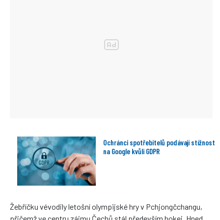
Ochránci spotřebitelů podávají stížnost
na Google kvůli GDPR
Žebříčku vévodily letošní olympijské hry v Pchjongčchangu,
přičemž ve centru zájmu Čechů stál především hokej. Hned