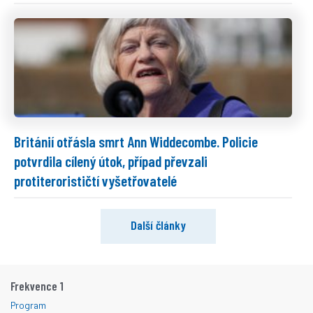
Británií otřásla smrt Ann Widdecombe. Policie
potvrdila cílený útok, případ převzali
protiterorističtí vyšetřovatelé
Další články
Frekvence 1
Program