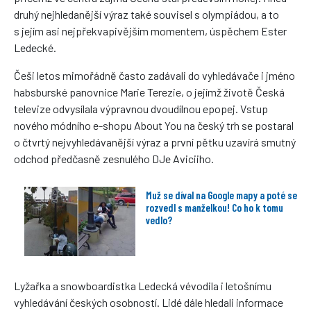
druhý nejhledanější výraz také souvisel s olympiádou, a to
s jejím asi nejpřekvapivějším momentem, úspěchem Ester
Ledecké.
Češi letos mimořádně často zadávali do vyhledávače i jméno
habsburské panovnice Marie Terezie, o jejímž životě Česká
televize odvysílala výpravnou dvoudílnou epopej. Vstup
nového módního e-shopu About You na český trh se postaral
o čtvrtý nejvyhledávanější výraz a první pětku uzavírá smutný
odchod předčasně zesnulého DJe Aviciiho.
Muž se díval na Google mapy a poté se
rozvedl s manželkou! Co ho k tomu
vedlo?
Lyžařka a snowboardistka Ledecká vévodila i letošnímu
vyhledávání českých osobností. Lidé dále hledali informace