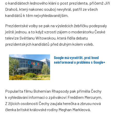
o kandidátech lednového klání o post prezidenta, přičemž Jiří
Drahoš, který nakonec souboj nevyhrál, patřil ze všech
kandidátů k těm nejvyhledávanějším.
Prezidentské volby se pak na výsledcích žebříčku podepsaly
ještě jednou, a to když vzrostl zájem o moderátorku České
televize Světlanu Witowskou, která řídila debatu
prezidentských kandidátů před druhým kolem voleb.
Google má vysvětlit, proč hned
neinformoval o problému s Google+
Popularita filmu Bohemian Rhapsody pak přiměla Čechy
k vyhledávání informací o zpěvákovi Freddiem Mercurym.
Z žijících osobností Čechy zaujala herečka a zbrusu nová
členka britské královské rodiny Meghan Markleová.