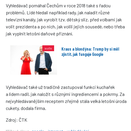
Vyhledávač pomáhal Čechům v roce 2018 také s řadou
problémů. Lidé hledali například rady, jak naladit různé
televizní kanály, jak vyrobit tzv. dětský sliz, před volbami jak
volit prezidenta a po nich, jak volili jejich sousedé, nebo třeba
jak vyplnit letošní daňové přiznání.
Kraus a blondýna: Trump by si měl
zjistit, jak funguje Google
Vyhledávač také už tradičně zastupoval funkci kuchařek
a lidem radil, jak naložit s různými ingrediencemi a pokrmy. Za
nejvyhledávanějším receptem zřejmě stála velká letošní úroda
cukety, dodala firma.
Zdroj: ČTK