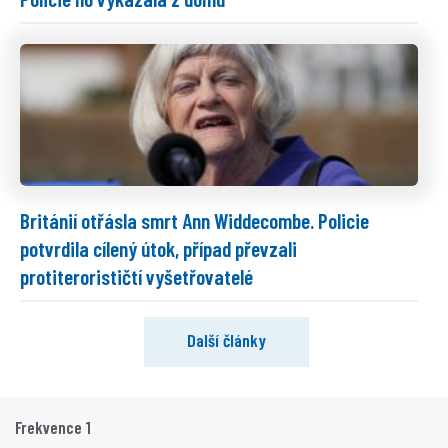
Británií otřásla smrt Ann Widdecombe. Policie
potvrdila cílený útok, případ převzali
protiterorističtí vyšetřovatelé
Další články
Frekvence 1