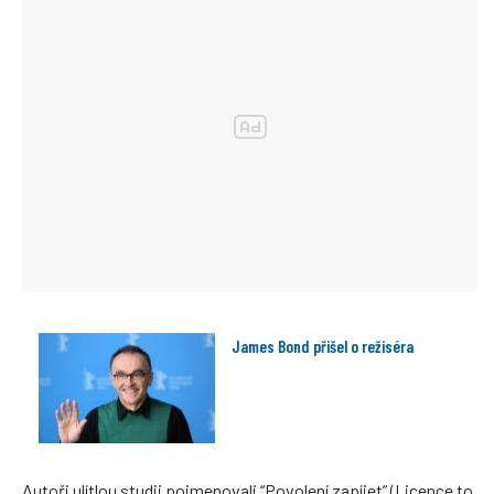
James Bond přišel o režiséra
Autoři ulítlou studii pojmenovali “Povolení zapíjet” (Licence to