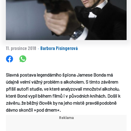
11. prosince 2018
Barbora Pisingerová
·
Slavná postava legendárního špiona Jamese Bonda má
údajně velmi vážný problém s alkoholem. S tímto závěrem
přišli autoři studie, ve které analyzovali množství alkoholu,
které Bond vypil během filmů i v původních knihách. Došli k
závěru, že běžný člověk by na jeho místě pravděpodobně
dávno skončil »pod drnem«.