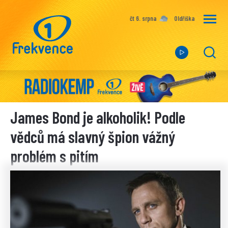
čt 6. srpna
Oldřiška
James Bond je alkoholik! Podle
vědců má slavný špion vážný
problém s pitím