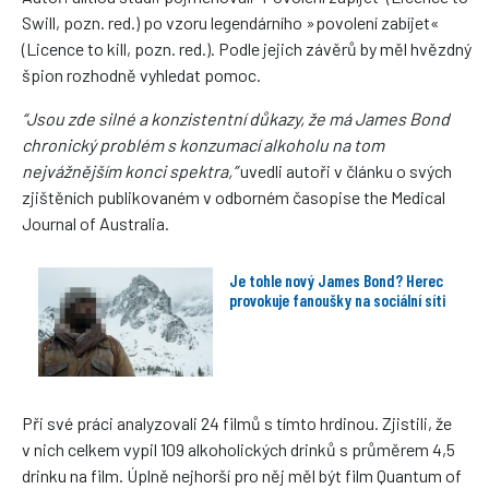
Swill, pozn. red.) po vzoru legendárního »povolení zabíjet«
(Licence to kill, pozn. red.). Podle jejich závěrů by měl hvězdný
špion rozhodně vyhledat pomoc.
“Jsou zde silné a konzistentní důkazy, že má James Bond
chronický problém s konzumací alkoholu na tom
nejvážnějším konci spektra,”
uvedli autoři v článku o svých
zjištěních publikovaném v odborném časopise the Medical
Journal of Australia.
Je tohle nový James Bond? Herec
provokuje fanoušky na sociální síti
Při své práci analyzovali 24 filmů s tímto hrdinou. Zjistili, že
v nich celkem vypil 109 alkoholických drinků s průměrem 4,5
drinku na film. Úplně nejhorší pro něj měl být film Quantum of