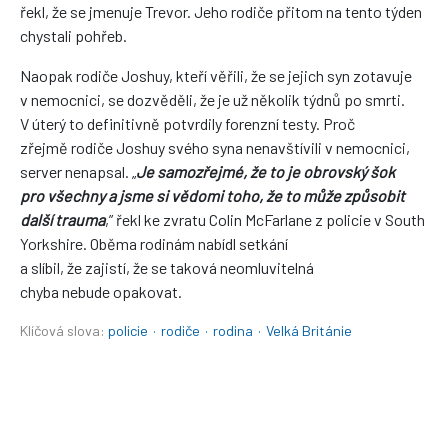
řekl, že se jmenuje Trevor. Jeho rodiče přitom na tento týden
chystali pohřeb.
Naopak rodiče Joshuy, kteří věřili, že se jejich syn zotavuje
v nemocnici, se dozvěděli, že je už několik týdnů po smrti.
V úterý to definitivně potvrdily forenzní testy. Proč
zřejmě rodiče Joshuy svého syna nenavštívili v nemocnici,
server nenapsal. „
Je samozřejmé, že to je obrovský šok
pro všechny a jsme si vědomi toho, že to může způsobit
další trauma
,” řekl ke zvratu Colin McFarlane z policie v South
Yorkshire. Oběma rodinám nabídl setkání
a slíbil, že zajistí, že se taková neomluvitelná
chyba nebude opakovat.
Klíčová slova:
policie
·
rodiče
·
rodina
·
Velká Británie