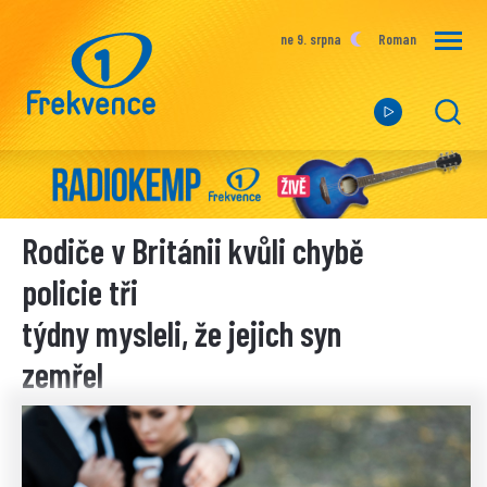
ne 9. srpna
Roman
Rodiče v Británii kvůli chybě
policie tři
týdny mysleli, že jejich syn
zemřel