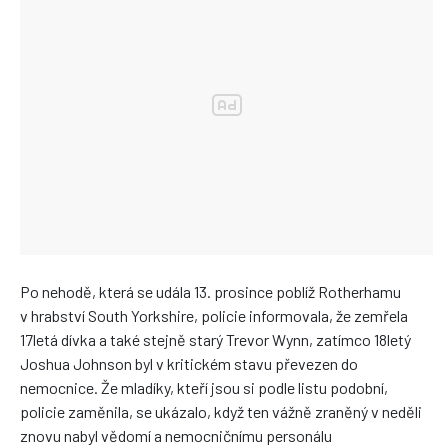
Po nehodě, která se udála 13. prosince poblíž Rotherhamu
v hrabství South Yorkshire, policie informovala, že zemřela
17letá dívka a také stejně starý Trevor Wynn, zatímco 18letý
Joshua Johnson byl v kritickém stavu převezen do
nemocnice. Že mladíky, kteří jsou si podle listu podobní,
policie zaměnila, se ukázalo, když ten vážně zraněný v neděli
znovu nabyl vědomí a nemocničnímu personálu