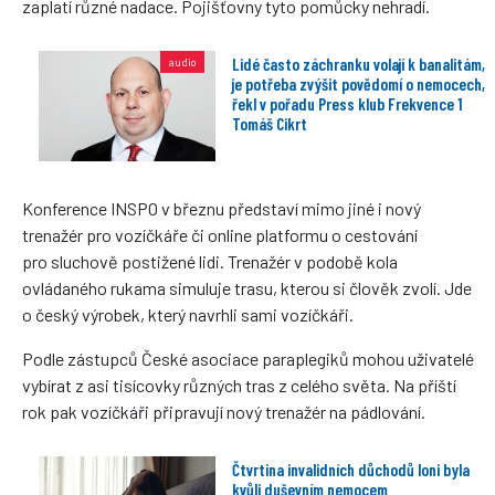
zaplatí různé nadace. Pojišťovny tyto pomůcky nehradí.
Lidé často záchranku volají k banalitám,
je potřeba zvýšit povědomí o nemocech,
řekl v pořadu Press klub Frekvence 1
Tomáš Cikrt
Konference INSPO v březnu představí mimo jiné i nový
trenažér pro vozíčkáře či online platformu o cestování
pro sluchově postižené lidi. Trenažér v podobě kola
ovládaného rukama simuluje trasu, kterou si člověk zvolí. Jde
o český výrobek, který navrhli sami vozíčkáři.
Podle zástupců České asociace paraplegiků mohou uživatelé
vybírat z asi tisícovky různých tras z celého světa. Na příští
rok pak vozíčkáři připravují nový trenažér na pádlování.
Čtvrtina invalidních důchodů loni byla
kvůli duševním nemocem