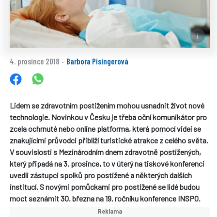
4. prosince 2018
Barbora Pisingerová
·
Lidem se zdravotním postižením mohou usnadnit život nové
technologie. Novinkou v Česku je třeba oční komunikátor pro
zcela ochrnuté nebo online platforma, která pomocí videí se
znakujícími průvodci přiblíží turistické atrakce z celého světa.
V souvislosti s Mezinárodním dnem zdravotně postižených,
který připadá na 3. prosince, to v úterý na tiskové konferenci
uvedli zástupci spolků pro postižené a některých dalších
institucí. S novými pomůckami pro postižené se lidé budou
moct seznámit 30. března na 19. ročníku konference INSPO.