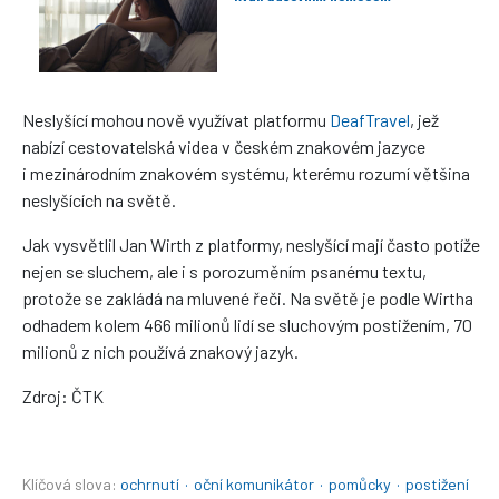
Neslyšící mohou nově využívat platformu
DeafTravel
, jež
nabízí cestovatelská videa v českém znakovém jazyce
i mezinárodním znakovém systému, kterému rozumí většina
neslyšících na světě.
Jak vysvětlil Jan Wirth z platformy, neslyšící mají často potíže
nejen se sluchem, ale i s porozuměním psanému textu,
protože se zakládá na mluvené řeči. Na světě je podle Wirtha
odhadem kolem 466 milionů lidí se sluchovým postižením, 70
milionů z nich používá znakový jazyk.
Zdroj: ČTK
Klíčová slova:
ochrnutí
·
oční komunikátor
·
pomůcky
·
postižení