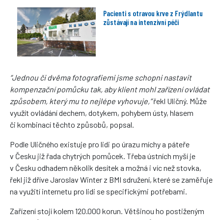
Pacienti s otravou krve z Frýdlantu
zůstávají na intenzivní péči
“Jednou či dvěma fotografiemi jsme schopni nastavit
kompenzační pomůcku tak, aby klient mohl zařízení ovládat
způsobem, který mu to nejlépe vyhovuje,”
řekl Uličný. Může
využít ovládání dechem, dotykem, pohybem ústy, hlasem
či kombinací těchto způsobů, popsal.
Podle Uličného existuje pro lidi po úrazu míchy a páteře
v Česku již řada chytrých pomůcek. Třeba ústních myší je
v Česku odhadem několik desítek a možná i víc než stovka,
řekl již dříve Jaroslav Winter z BMI sdružení, které se zaměřuje
na využití internetu pro lidi se specifickými potřebami.
Zařízení stojí kolem 120.000 korun. Většinou ho postiženým