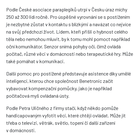
Podle České asociace paraplegiků utrpí v Česku úraz míchy
250 až 300 lidí ročně. Pro úspěšné vyrovnání se s postižením
je nezbytné zůstat v kontaktu s blízkými a navázat co nejvíce
na svůj předchozí život. Lidem, kteří přišli o hybnost celého
těla nebo nemohou mluvit, by k tomu mohl pomoct například
oční komunikátor. Senzor snímá pohyby očí, čímž ovládá
počítač, různé věci v domácnosti nebo terapeutické hry. Může
také pomáhat v komunikaci.
Další pomoc pro postižené představuje asistence díky umělé
inteligenci, kterou chce společnost Benetronic začít
vybavovat kompenzační pomůcky, jako je například
počítačová myš ovládaná ústy.
Podle Petra Uličného z firmy stačí, když někdo pomůže
handicapovaným vyfotit věci, které chtějí ovládat. Může jít
třeba o televizi, větrák, světlo, topení či další zařízení
v domácnosti.