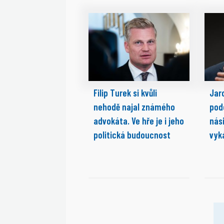
Filip Turek si kvůli
Jaro
nehodě najal známého
pod
advokáta. Ve hře je i jeho
nási
politická budoucnost
vyk