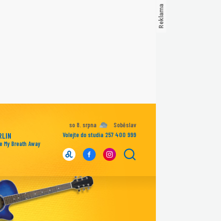
so 8. srpna
Soběslav
RLIN
Volejte do studia 257 400 999
e My Breath Away