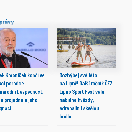
právy
ek Kmoníček končí ve
Rozhýbej své léto
kci poradce
na Lipně! Další ročník ČEZ
 národní bezpečnost.
Lipno Sport Festivalu
da projednala jeho
nabídne hvězdy,
ignaci
adrenalin i skvělou
hudbu