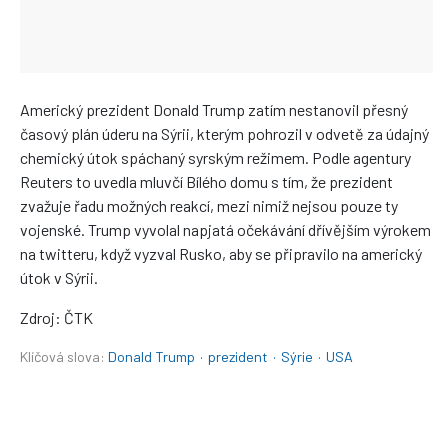
Americký prezident Donald Trump zatím nestanovil přesný
časový plán úderu na Sýrii, kterým pohrozil v odvetě za údajný
chemický útok spáchaný syrským režimem. Podle agentury
Reuters to uvedla mluvčí Bílého domu s tím, že prezident
zvažuje řadu možných reakcí, mezi nimiž nejsou pouze ty
vojenské. Trump vyvolal napjatá očekávání dřívějším výrokem
na twitteru, když vyzval Rusko, aby se připravilo na americký
útok v Sýrii.
Zdroj: ČTK
Klíčová slova:
Donald Trump
·
prezident
·
Sýrie
·
USA