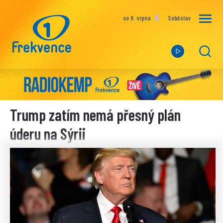
so 8. srpna
Soběslav
Trump zatím nemá přesný plán
úderu na Sýrii