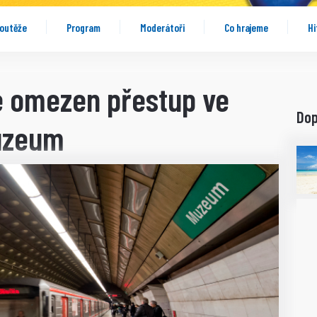
outěže
Program
Moderátoři
Co hrajeme
Hi
e omezen přestup ve
Do
Muzeum