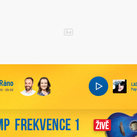
Ráno
LA
Pap
00 - 09:00