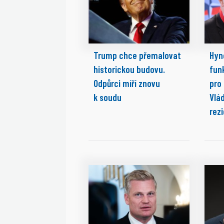
Trump chce přemalovat
Hyn
historickou budovu.
fun
Odpůrci míří znovu
pro
k soudu
Vlá
rez