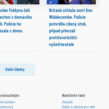
slav Foldyna čelí
Británií otřásla smrt Ann
ezření z domácího
Widdecombe. Policie
lí. Policie ho
potvrdila cílený útok,
ázala z domu
případ převzali
protiterorističtí
vyšetřovatelé
Další články
oslouchejte
Navštivte také
ivé vysílání
Starjob
ozhovory
Rádio a zábava pro děti