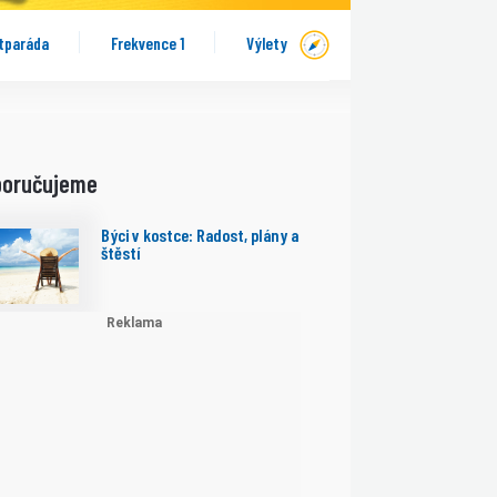
tparáda
Frekvence 1
Výlety
poručujeme
Býci v kostce: Radost, plány a
štěstí