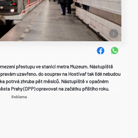
 omezení přestupu ve stanici metra Muzeum. Nástupiště
 opravám uzavřeno, do souprav na Hostivař tak lidé nebudou
luka potrvá zhruba pět měsíců. Nástupiště v opačném
ěsta Prahy (DPP) opravovat na začátku příštího roku.