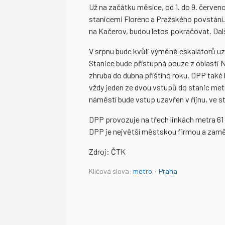
Už na začátku měsíce, od 1. do 9. červe
stanicemi Florenc a Pražského povstání.
na Kačerov, budou letos pokračovat. Další
V srpnu bude kvůli výměně eskalátorů uz
Stanice bude přístupná pouze z oblasti 
zhruba do dubna příštího roku. DPP také
vždy jeden ze dvou vstupů do stanic met
náměstí bude vstup uzavřen v říjnu, ve s
DPP provozuje na třech linkách metra 61 
DPP je největší městskou firmou a zaměs
Zdroj: ČTK
Klíčová slova:
metro
·
Praha