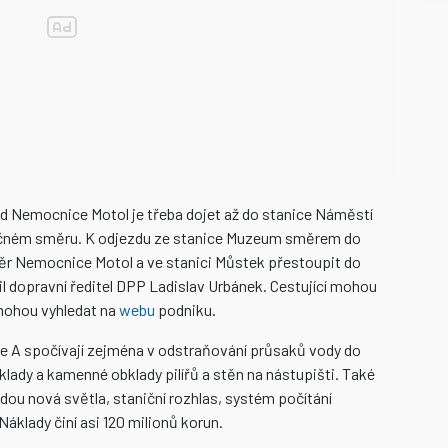
d Nemocnice Motol je třeba dojet až do stanice Náměstí
pačném směru. K odjezdu ze stanice Muzeum směrem do
měr Nemocnice Motol a ve stanici Můstek přestoupit do
il dopravní ředitel DPP Ladislav Urbánek. Cestující mohou
 mohou vyhledat na
webu
podniku.
ce A spočívají zejména v odstraňování průsaků vody do
klady a kamenné obklady pilířů a stěn na nástupišti. Také
dou nová světla, staniční rozhlas, systém počítání
áklady činí asi 120 milionů korun.