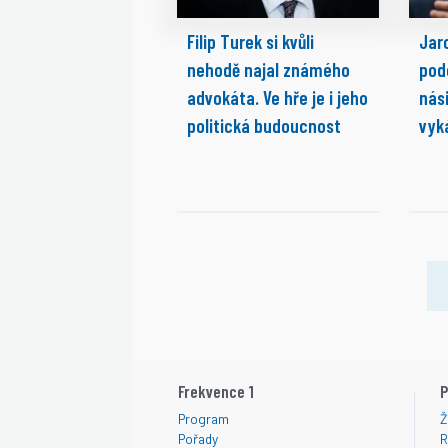
Filip Turek si kvůli
Jaro
nehodě najal známého
pod
advokáta. Ve hře je i jeho
nási
politická budoucnost
vyk
Frekvence 1
P
Program
Ž
Pořady
R