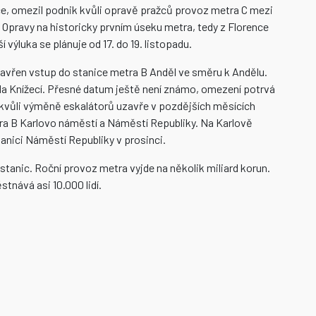
nce, omezil podnik kvůli opravě pražců provoz metra C mezi
 Opravy na historicky prvním úseku metra, tedy z Florence
 výluka se plánuje od 17. do 19. listopadu.
avřen vstup do stanice metra B Anděl ve směru k Andělu.
Na Knížecí. Přesné datum ještě není známo, omezení potrvá
 kvůli výměně eskalátorů uzavře v pozdějších měsících
ra B Karlovo náměstí a Náměstí Republiky. Na Karlově
tanici Náměstí Republiky v prosinci.
stanic. Roční provoz metra vyjde na několik miliard korun.
tnává asi 10.000 lidí.