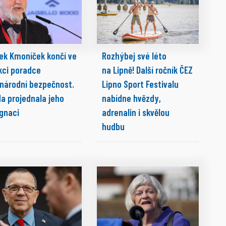
ek Kmoníček končí ve
Rozhýbej své léto
kci poradce
na Lipně! Další ročník ČEZ
 národní bezpečnost.
Lipno Sport Festivalu
da projednala jeho
nabídne hvězdy,
ignaci
adrenalin i skvělou
hudbu