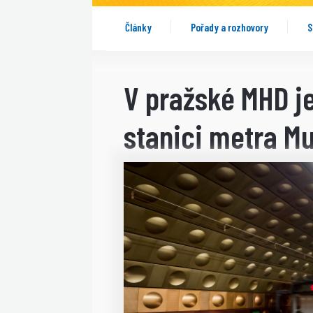
Články
Pořady a rozhovory
S
V pražské MHD j
stanici metra 