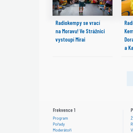
Radiokempy se vrací
Rad
na Moravu! Ve Strážnici
Kem
vystoupí Mirai
Dora
a K
Frekvence 1
P
Program
Ž
Pořady
R
Moderátoři
V