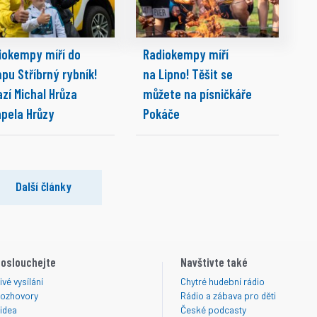
iokempy míří do
Radiokempy míří
pu Stříbrný rybník!
na Lipno! Těšit se
zí Michal Hrůza
můžete na písničkáře
apela Hrůzy
Pokáče
Další články
oslouchejte
Navštivte také
ivé vysílání
Chytré hudební rádio
ozhovory
Rádio a zábava pro děti
idea
České podcasty