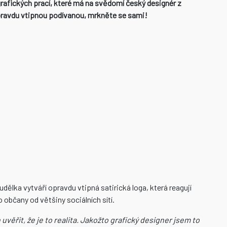
h grafických prací, které má na svědomí český designér z
pravdu vtipnou podívanou, mrkněte se sami!
dělka vytváří opravdu vtipná satirická loga, která reagují
 občany od většiny sociálních sítí.
uvěřit, že je to realita. Jakožto grafický designer jsem to