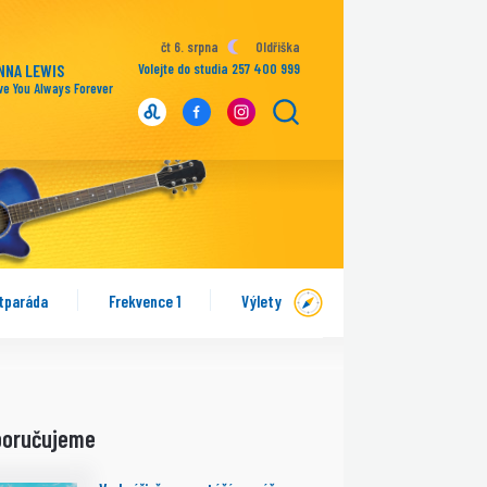
čt 6. srpna
Oldřiška
NNA LEWIS
Volejte do studia 257 400 999
ove You Always Forever
tparáda
Frekvence 1
Výlety
poručujeme