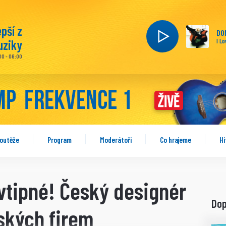
epší z
DO
ziky
I L
00 - 06:00
outěže
Program
Moderátoři
Co hrajeme
Hi
vtipné! Český designér
Do
ských firem