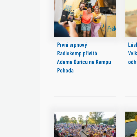
První srpnový
Lásk
Radiokemp přivítá
Vel
Adama Ďuricu na Kempu
odh
Pohoda