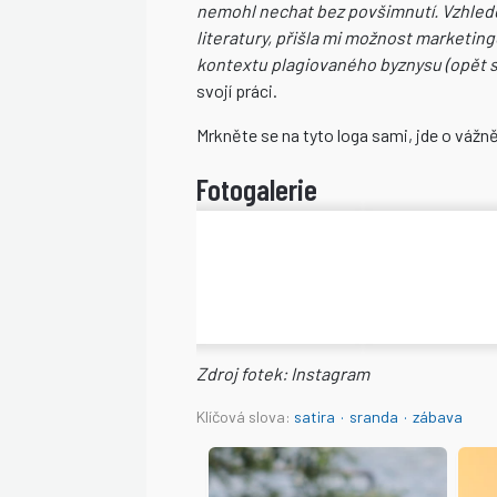
nemohl nechat bez povšimnutí.
Vzhlede
literatury, přišla mi možnost marketing
kontextu plagiovaného byznysu (opět s
svojí práci.
Mrkněte se na tyto loga sami, jde o váž
Zdroj fotek: Instagram
Klíčová slova:
satira
·
sranda
·
zábava