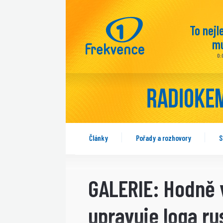
To nejl
mu
0:
Články
Pořady a rozhovory
S
GALERIE: Hodně 
upravuje loga ru