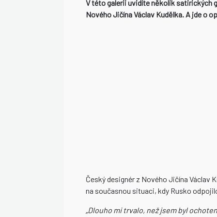
V této galerii uvidíte několik satirickýc
Nového Jičína Václav Kudělka. A jde o o
Český designér z Nového Jičína Václav Ku
na současnou situaci, kdy Rusko odpojilo
„Dlouho mi trvalo, než jsem byl ochoten 