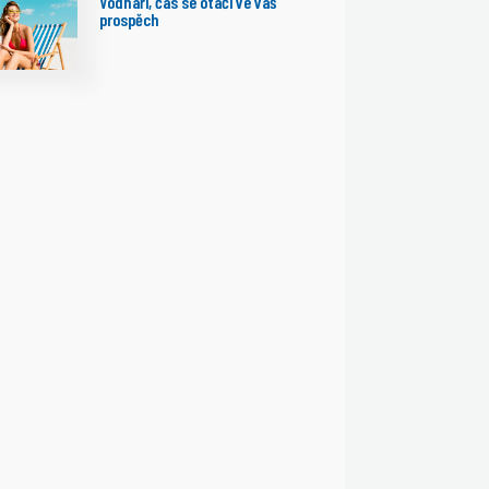
Vodnáři, čas se otáčí ve váš
prospěch