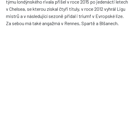
týmu londýnského rivala přišel v roce 2015 po jedenácti letech
v Chelsea, se kterou získal čtyři tituly, v roce 2012 vyhrál Ligu
mistrů a v následující sezoně přidal i triumf v Evropské lize.
Za sebou má také angažmá v Rennes, Spartě a Blšanech.