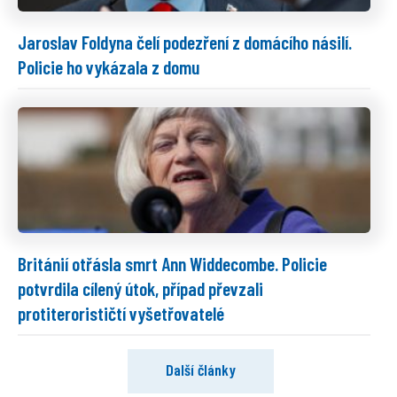
Jaroslav Foldyna čelí podezření z domácího násilí.
Policie ho vykázala z domu
Británií otřásla smrt Ann Widdecombe. Policie
potvrdila cílený útok, případ převzali
protiterorističtí vyšetřovatelé
Další články