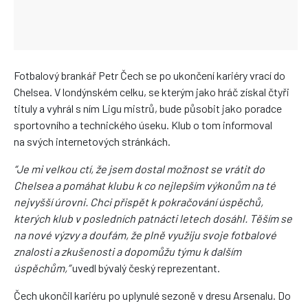
Fotbalový brankář Petr Čech se po ukončení kariéry vrací do
Chelsea. V londýnském celku, se kterým jako hráč získal čtyři
tituly a vyhrál s ním Ligu mistrů, bude působit jako poradce
sportovního a technického úseku. Klub o tom informoval
na svých internetových stránkách.
“Je mi velkou ctí, že jsem dostal možnost se vrátit do
Chelsea a pomáhat klubu k co nejlepším výkonům na té
nejvyšší úrovni. Chci přispět k pokračování úspěchů,
kterých klub v posledních patnácti letech dosáhl. Těším se
na nové výzvy a doufám, že plně využiju svoje fotbalové
znalosti a zkušenosti a dopomůžu týmu k dalším
úspěchům,”
uvedl bývalý český reprezentant.
Čech ukončil kariéru po uplynulé sezoně v dresu Arsenalu. Do