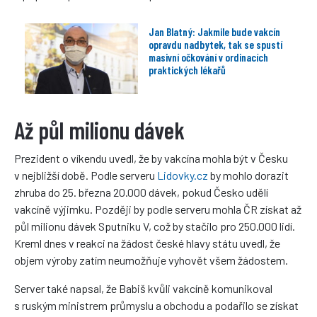
Jan Blatný: Jakmile bude vakcín
opravdu nadbytek, tak se spustí
masivní očkování v ordinacích
praktických lékařů
Až půl milionu dávek
Prezident o víkendu uvedl, že by vakcína mohla být v Česku
v nejbližší době. Podle serveru
Lidovky.cz
by mohlo dorazit
zhruba do 25. března 20.000 dávek, pokud Česko udělí
vakcíně výjimku. Později by podle serveru mohla ČR získat až
půl milionu dávek Sputniku V, což by stačilo pro 250.000 lidí.
Kreml dnes v reakci na žádost české hlavy státu uvedl, že
objem výroby zatím neumožňuje vyhovět všem žádostem.
Server také napsal, že Babiš kvůli vakcíně komunikoval
s ruským ministrem průmyslu a obchodu a podařilo se získat