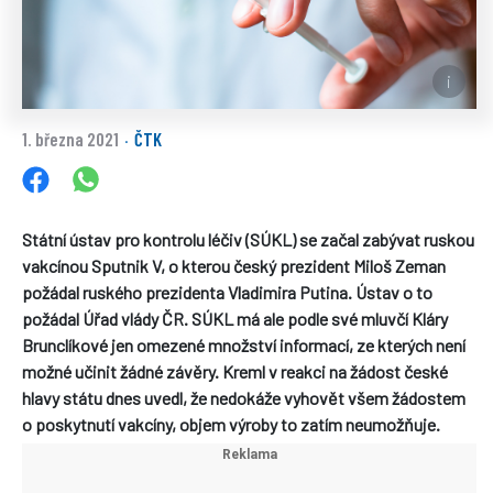
1. března 2021
ČTK
·
Státní ústav pro kontrolu léčiv (SÚKL) se začal zabývat ruskou
vakcínou Sputnik V, o kterou český prezident Miloš Zeman
požádal ruského prezidenta Vladimira Putina. Ústav o to
požádal Úřad vlády ČR. SÚKL má ale podle své mluvčí Kláry
Brunclíkové jen omezené množství informací, ze kterých není
možné učinit žádné závěry. Kreml v reakci na žádost české
hlavy státu dnes uvedl, že nedokáže vyhovět všem žádostem
o poskytnutí vakcíny, objem výroby to zatím neumožňuje.