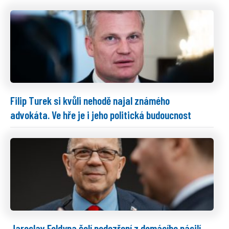
Filip Turek si kvůli nehodě najal známého
advokáta. Ve hře je i jeho politická budoucnost
Jaroslav Foldyna čelí podezření z domácího násilí.