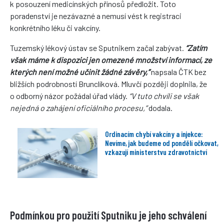
k posouzení medicínských přínosů předložit. Toto
poradenství je nezávazné a nemusí vést k registraci
konkrétního léku či vakcíny.
Tuzemský lékový ústav se Sputnikem začal zabývat.
“Zatím
však máme k dispozici jen omezené množství informací, ze
kterých není možné učinit žádné závěry,”
napsala ČTK bez
bližších podrobností Brunclíková. Mluvčí později doplnila, že
o odborný názor požádal úřad vlády.
“V tuto chvíli se však
nejedná o zahájení oficiálního procesu,”
dodala.
Ordinacím chybí vakcíny a injekce:
Nevíme, jak budeme od pondělí očkovat,
vzkazují ministerstvu zdravotnictví
Podmínkou pro použití Sputniku je jeho schválení