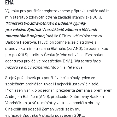
EMA
Výjimku pro použití neregistrovaného přípravku může udělit
ministerstvo zdravotnictví na základě stanoviska SÚKL.
“Ministerstvo zdravotnictví o udělení výjimky
pro vakcínu Sputnik V na základě zákona o léčivech
momentálně nejedná,”
sdělila ČTK mluvčí ministerstva
Barbora Peterová. Mluvčí připomněla, že platí dřívější
stanovisko ministra Jana Blatného (za ANO), že podmínkou
pro použití Sputniku v Česku je jeho schválení Evropskou
agenturou pro léčivé prostředky (EMA).
“Na tomto jeho
názoru se nic nezměnilo,”
doplnila Peterová.
Stejný požadavek pro použití vakcín minulý týden ve
společném prohlášení uvedli i nejvyšší ústavní činitelé.
Prohlášení vzniklo po jednání prezidenta Zemana s premiérem
Andrejem Babišem (ANO), předsedou Sněmovny Radkem
Vondráčkem (ANO) a ministry vnitra, zahraničí a obrany.
O několik dní později Zeman uvedl, že by mu
v případě Sputniku V stačilo posvěcení SÚKL.