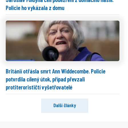
Policie ho vykázala z domu
Británií otřásla smrt Ann Widdecombe. Policie
potvrdila cílený útok, případ převzali
protiterorističtí vyšetřovatelé
Další články