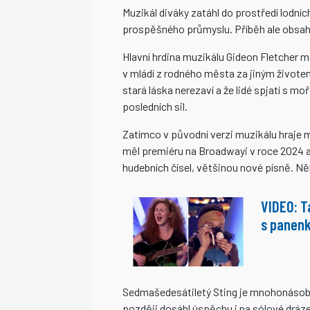
Muzikál diváky zatáhl do prostředí lodníc
prospěšného průmyslu. Příběh ale obsahu
Hlavní hrdina muzikálu Gideon Fletcher 
v mládí z rodného města za jiným životem. 
stará láska nerezaví a že lidé spjatí s m
posledních sil.
Zatímco v původní verzi muzikálu hraje ma
měl premiéru na Broadwayi v roce 2024 a
hudebních čísel, většinou nové písně. Něk
VIDEO: T
s panenk
Sedmašedesátiletý Sting je mnohonásobný
později dosáhl úspěchu i na sólové dráze