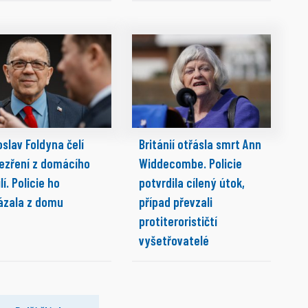
slav Foldyna čelí
Británií otřásla smrt Ann
ezření z domácího
Widdecombe. Policie
lí. Policie ho
potvrdila cílený útok,
ázala z domu
případ převzali
protiterorističtí
vyšetřovatelé