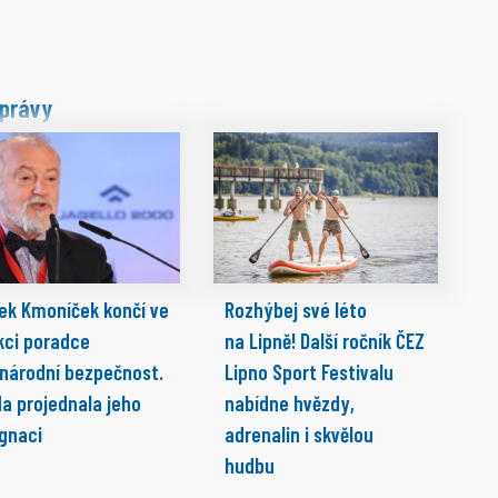
právy
ek Kmoníček končí ve
Rozhýbej své léto
kci poradce
na Lipně! Další ročník ČEZ
 národní bezpečnost.
Lipno Sport Festivalu
da projednala jeho
nabídne hvězdy,
ignaci
adrenalin i skvělou
hudbu