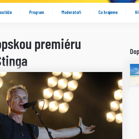
outěže
Program
Moderátoři
Co hrajeme
Hi
opskou premiéru
Do
Stinga