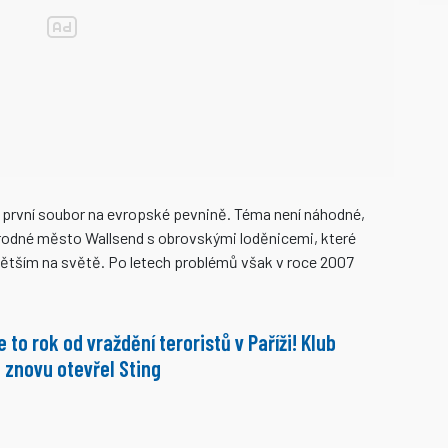
o první soubor na evropské pevnině. Téma není náhodné,
 rodné město Wallsend s obrovskými loděnicemi, které
jvětším na světě. Po letech problémů však v roce 2007
 to rok od vraždění teroristů v Paříži! Klub
 znovu otevřel Sting