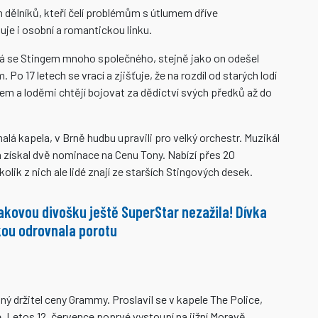
h dělníků, kteří čelí problémům s útlumem dříve
je i osobní a romantickou linku.
má se Stingem mnoho společného, stejně jako on odešel
Po 17 letech se vrací a zjišťuje, že na rozdíl od starých lodí
ořem a loděmi chtějí bojovat za dědictví svých předků až do
lá kapela, v Brně hudbu upravili pro velký orchestr. Muzikál
 získal dvě nominace na Cenu Tony. Nabízí přes 20
olik z nich ale lidé znají ze starších Stingových desek.
akovou divošku ještě SuperStar nezažila! Dívka
ou odrovnala porotu
 držitel ceny Grammy. Proslavil se v kapele The Police,
. Letos 12. července poprvé vystoupí na jižní Moravě