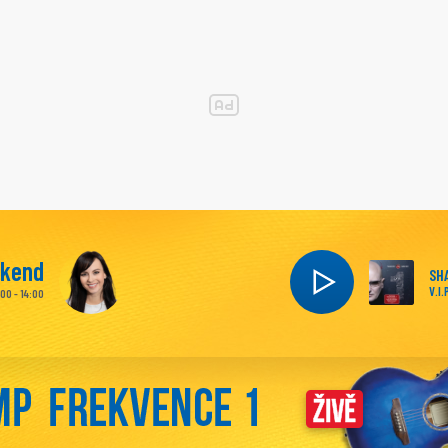
íkend
SH
V.I.
:00 - 14:00