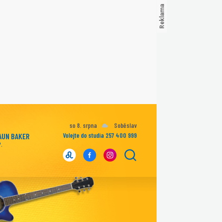
so 8. srpna
Soběslav
AUN BAKER
Volejte do studia 257 400 999
P.