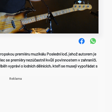
ropskou premiéru muzikálu Poslední loď, jehož autorem je
ec se premiéry nezúčastnil kvůli povinnostem v zahraničí.
říběh vypráví o lodních dělnících, kteří se musejí vypořádat s