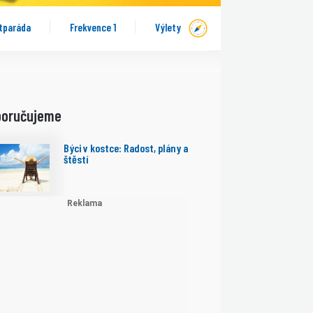
tparáda
Frekvence 1
Výlety
poručujeme
Býci v kostce: Radost, plány a
štěstí