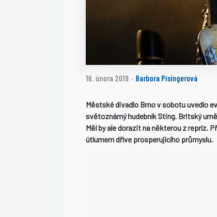
16. února 2019
Barbora Pisingerová
·
Městské divadlo Brno v sobotu uvedlo ev
světoznámý hudebník Sting. Britský uměl
Měl by ale dorazit na některou z repríz. P
útlumem dříve prosperujícího průmyslu.