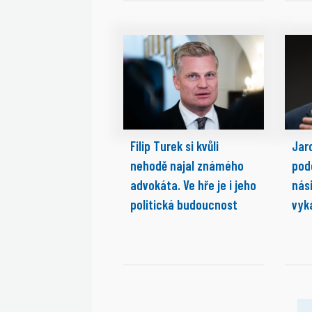
Filip Turek si kvůli
Jaro
nehodě najal známého
pod
advokáta. Ve hře je i jeho
nási
politická budoucnost
vyk