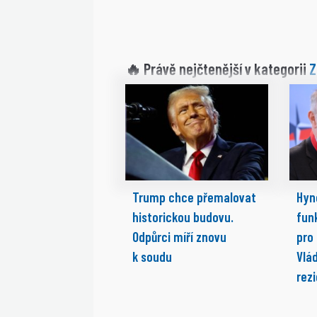
Z
🔥 Právě nejčtenější v kategorii
Trump chce přemalovat
Hyn
historickou budovu.
fun
Odpůrci míří znovu
pro
k soudu
Vlá
rez