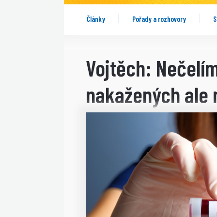
Články
Pořady a rozhovory
S
Vojtěch: Nečelí
nakažených ale 