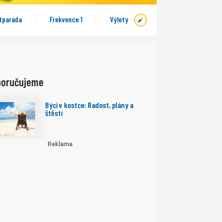
tparáda
Frekvence 1
Výlety
poručujeme
Býci v kostce: Radost, plány a
štěstí