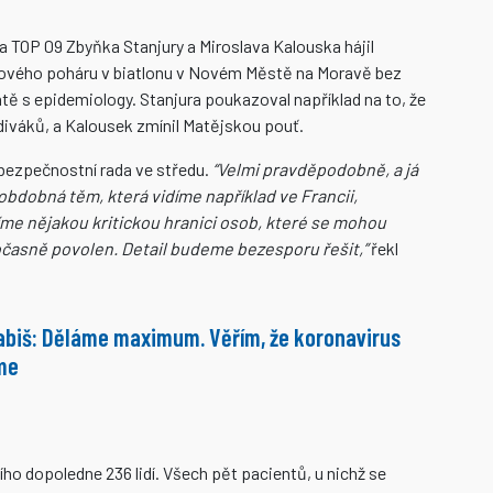
a TOP 09 Zbyňka Stanjury a Miroslava Kalouska hájil
tového poháru v biatlonu v Novém Městě na Moravě bez
atě s epidemiology. Stanjura poukazoval například na to, že
 diváků, a Kalousek zmínil Matějskou pouť.
 bezpečnostní rada ve středu.
“Velmi pravděpodobně, a já
obdobná těm, která vidíme například ve Francii,
e nějakou kritickou hranici osob, které se mohou
časně povolen. Detail budeme bezesporu řešit,”
řekl
abiš: Děláme maximum. Věřím, že koronavirus
me
o dopoledne 236 lidí. Všech pět pacientů, u nichž se