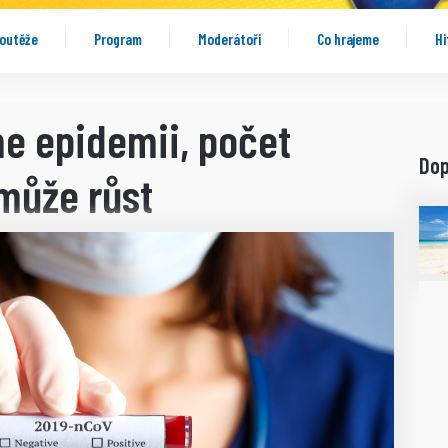
outěže
Program
Moderátoři
Co hrajeme
Hi
me epidemii, počet
Do
může růst