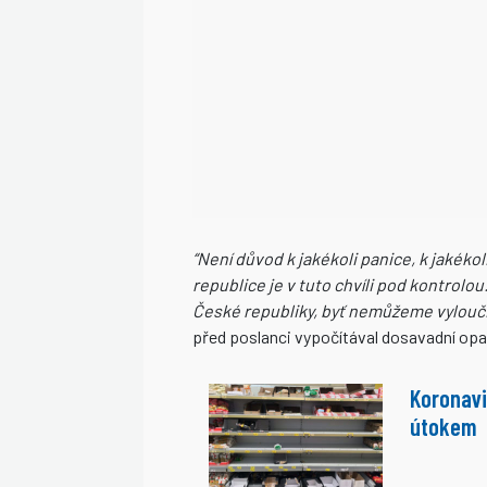
“Není důvod k jakékoli panice, k jakékol
republice je v tuto chvíli pod kontrolou
České republiky, byť nemůžeme vyloučit
před poslanci vypočítával dosavadní opatř
Koronavi
útokem