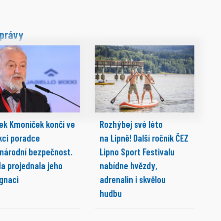
právy
ek Kmoníček končí ve
Rozhýbej své léto
kci poradce
na Lipně! Další ročník ČEZ
 národní bezpečnost.
Lipno Sport Festivalu
da projednala jeho
nabídne hvězdy,
ignaci
adrenalin i skvělou
hudbu