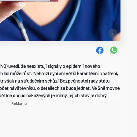
NO) uvedl, že neexistují signály o epidemii nového
lidí může růst. Nehrozí nyní ani větší karanténní opatření,
istr však na středečním schůzi Bezpečnostní rady státu
počet návštěvníků, o detailech se bude jednat. Ve Sněmovně
ětice dosud nakažených je mírný, jejich stav je dobrý.