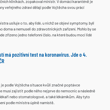
ekčních klinikách, zopakoval ministr. V domácí karanténě je
any veřejného zdraví dělají podle Vojtěcha svou práci
stra usiluje o to, aby lidé, u nichž se objeví symptomy, byli
o doma a nemuseli do zdravotnických zařízení. Mohlo by se
de zřízeno jedno telefonní číslo, na které budou moci lidé
tí má pozitivní test na koronavirus. Jde o 4.
 ČR
 je podle Vojtěcha situace kvůli značné poptávce
 musí zajistit podle něho nejprve do nemocnic a následně
 lékaři nebo stomatologové, a také lékárníkům. Aby tyto
ení podle ministra úplně namístě.