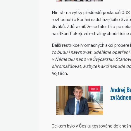
Ministr na výtky předsedů poslanců ODS 
rozhodnutí o konání nadcházejícího Svě
diváků. Zdůraznil, že se tak stalo po deb
na utkání hokejové extraligy chodí tisíce
Další restrikce hromadných akcí probere
to budu i navrhovat, uděláme opatření 
v Německu nebo ve Švýcarsku. Stanovím
shromažďovat, a zbytek akcí nebude do
Vojtěch.
Andrej B
zvládne
Celkem bylo v Česku testováno do dnešníh