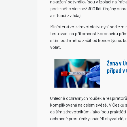
nakažení potvrdilo, jsou v izolaci na inf
podle něho více než 300 lidí. Orgány ochr
a situaci zvládají.
Ministerstvo zdravotnictví nyní podle mini
testováni na přítomnost koronaviru přím
s tím podle něho začít od konce týdne, bu
volat.
Žena v Ús
případ v
Ohledně ochranných roušek a respirátorů
komplikovaná na celém světě. V Česku se
dalším zdravotníkům, jako jsou praktičtí
ochranné prostředky sháněli obyvatelé, n