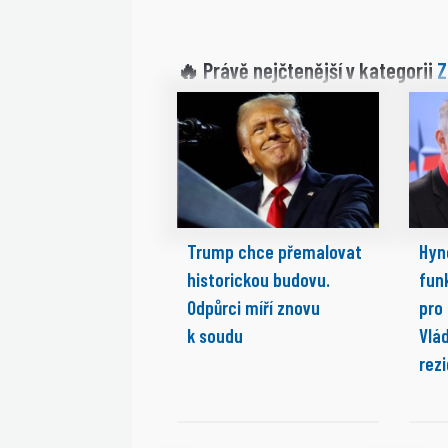
Z
🔥 Právě nejčtenější v kategorii
Trump chce přemalovat
Hyn
historickou budovu.
fun
Odpůrci míří znovu
pro
k soudu
Vlá
rez