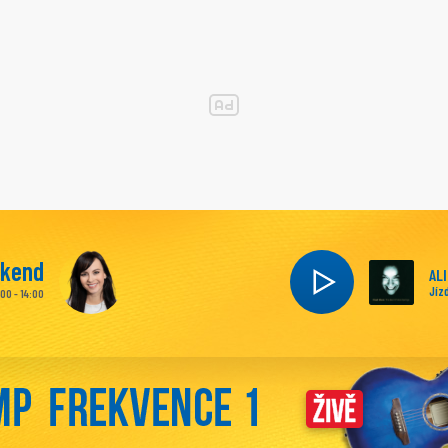
íkend
AL
Jíz
:00 - 14:00