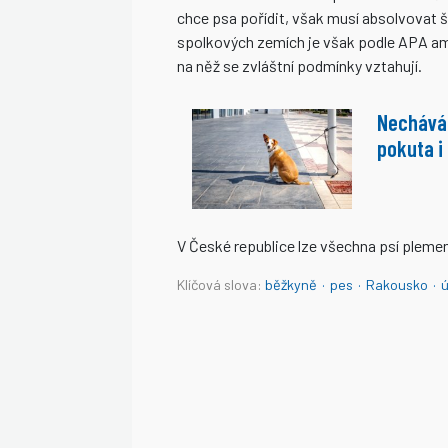
chce psa pořídit, však musí absolvovat 
spolkových zemích je však podle APA ame
na něž se zvláštní podmínky vztahují.
Nechává
pokuta i
V České republice lze všechna psí pleme
Klíčová slova:
běžkyně
·
pes
·
Rakousko
·
ú