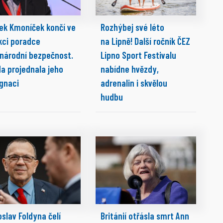
ek Kmoníček končí ve
Rozhýbej své léto
kci poradce
na Lipně! Další ročník ČEZ
 národní bezpečnost.
Lipno Sport Festivalu
da projednala jeho
nabídne hvězdy,
ignaci
adrenalin i skvělou
hudbu
slav Foldyna čelí
Británií otřásla smrt Ann