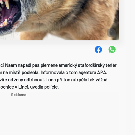
ci Naarn napadl pes plemene americký stafordširský teriér
ím na místě podlehla. Informovala o tom agentura APA.
íře od ženy odtrhnout. I ona při tom utrpěla tak vážná
cnice v Linci, uvedla policie.