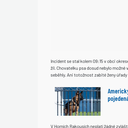
Incident se stal kolem 09:15 v obci okre
žil. Chovatelku psa dosud nebylo možné v
seběhly. Ani totožnost zabité ženy úřady
Americký
pojedená
V Horních Rakousích neplatí žádné zvlášt