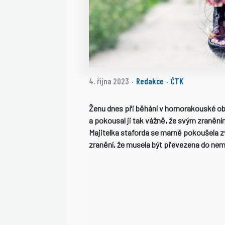
4. října 2023
Redakce
ČTK
·
·
Ženu dnes při běhání v hornorakouské ob
a pokousal ji tak vážně, že svým zraněn
Majitelka staforda se marně pokoušela zv
zranění, že musela být převezena do nemo