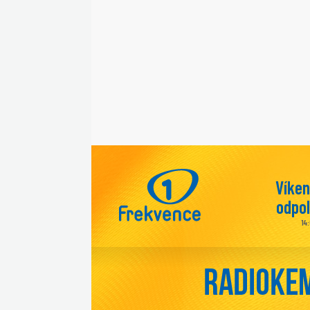
Víke
odpo
14