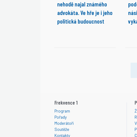
nehodě najal známého
pod
advokáta. Ve hře je i jeho
nási
politická budoucnost
vyk
Frekvence 1
P
Program
Ž
Pořady
R
Moderátoři
V
Soutěže
P
Kontakty
C