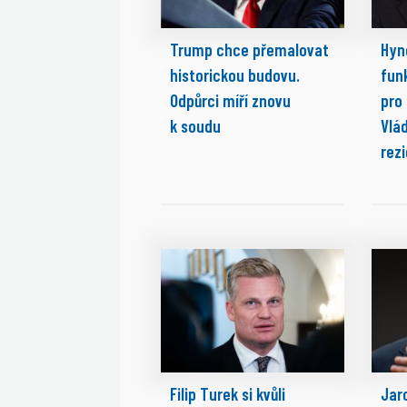
Trump chce přemalovat
Hyn
historickou budovu.
fun
Odpůrci míří znovu
pro
k soudu
Vlá
rez
Filip Turek si kvůli
Jaro