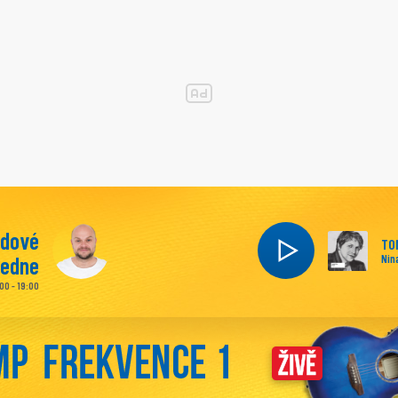
ndové
TO
ledne
Nin
:00 - 19:00