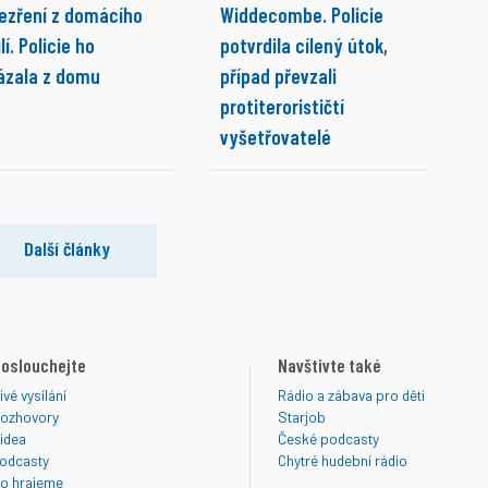
ezření z domácího
Widdecombe. Policie
lí. Policie ho
potvrdila cílený útok,
ázala z domu
případ převzali
protiterorističtí
vyšetřovatelé
Další články
oslouchejte
Navštivte také
ivé vysílání
Rádio a zábava pro děti
ozhovory
Starjob
idea
České podcasty
odcasty
Chytré hudební rádio
o hrajeme