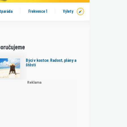
tparáda
Frekvence 1
Výlety
poručujeme
Býci v kostce: Radost, plány a
štěstí