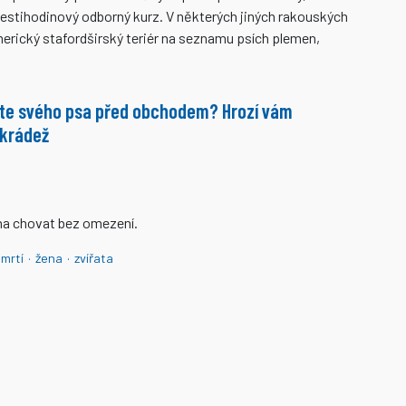
šestihodinový odborný kurz. V některých jiných rakouských
rický stafordširský teriér na seznamu psích plemen,
te svého psa před obchodem? Hrozí vám
 krádež
na chovat bez omezení.
mrtí
·
žena
·
zvířata