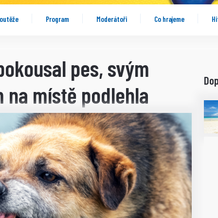
outěže
Program
Moderátoři
Co hrajeme
Hi
 pokousal pes, svým
Do
 na místě podlehla