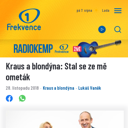
pá 7. srpna
Lada
Kraus a blondýna: Stal se ze mě
ometák
28. listopadu 2018
Kraus a blondýna
Lukáš Vaněk
·
·