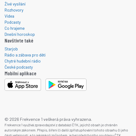
Živé vysílání
Rozhovory
Videa
Podcasty
Co hrajeme
Dnešní horoskop
Navštivte také
Starjob
Rádio a zábava pro děti
Chytré hudební rádio
České podcasty
Mobilní aplikace
© 2026 Frekvence 1 veškerá práva vyhrazena.
Frekvence 1 využívá zpravodajství z databází ČTK, jejichž obsah je chráněn
autorským zákonem. Přepis, šíření či další zpřístupňování tohoto obsahu či jeho
části veřejnosti, a to jakýmkoli způsobem, je bez předchozího souhlasu ČTK