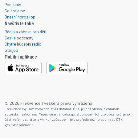
Podcasty
Co hrajeme
Dnešní horoskop
Navštivte také
Rádio a zábava pro děti
České podcasty
Chytré hudební rádio
Starjob
Mobilní aplikace
© 2026 Frekvence 1 veškerá práva vyhrazena.
Frekvence 1 využívá zpravodajství z databází ČTK, jejichž obsah je chráněn
autorským zákonem. Přepis, šíření či další zpřístupňování tohoto obsahu či jeho
části veřejnosti, a to jakýmkoli způsobem, je bez předchozího souhlasu ČTK
výslovně zakázáno.