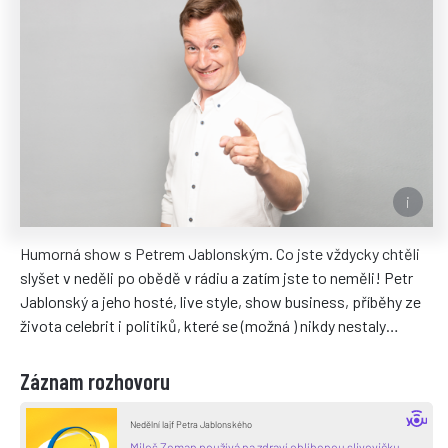
Humorná show s Petrem Jablonským. Co jste vždycky chtěli
slyšet v neděli po obědě v rádiu a zatím jste to neměli! Petr
Jablonský a jeho hosté, live style, show business, příběhy ze
života celebrit i politiků, které se (možná ) nikdy nestaly…
Záznam rozhovoru