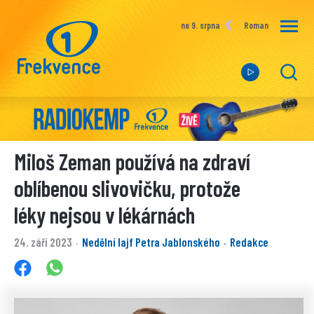
ne 9. srpna
Roman
Miloš Zeman používá na zdraví
oblíbenou slivovičku, protože
léky nejsou v lékárnách
24. září 2023
Nedělní lajf Petra Jablonského
Redakce
·
·