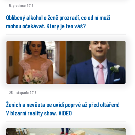
5. prosince 2016
Oblíbený alkohol o ženě prozradí, co od ní muži
mohou očekávat. Který je ten váš?
25. listopadu 2016
Ženich a nevěsta se uvidí poprvé až před oltářem!
V bizarní reality show. VIDEO