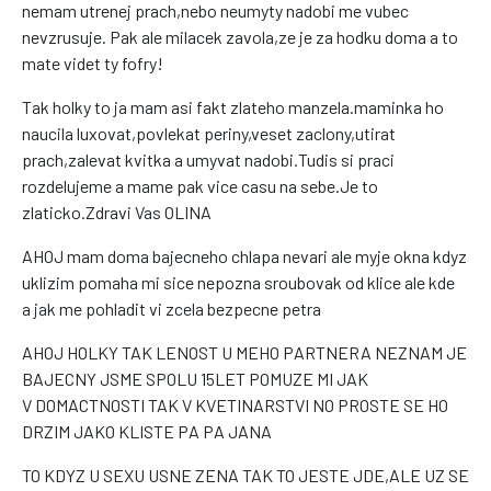
nemam utrenej prach,nebo neumyty nadobi me vubec
nevzrusuje. Pak ale milacek zavola,ze je za hodku doma a to
mate videt ty fofry!
Tak holky to ja mam asi fakt zlateho manzela.maminka ho
naucila luxovat,povlekat periny,veset zaclony,utirat
prach,zalevat kvitka a umyvat nadobi.Tudis si praci
rozdelujeme a mame pak vice casu na sebe.Je to
zlaticko.Zdravi Vas OLINA
AHOJ mam doma bajecneho chlapa nevari ale myje okna kdyz
uklizim pomaha mi sice nepozna sroubovak od klice ale kde
a jak me pohladit vi zcela bezpecne petra
AHOJ HOLKY TAK LENOST U MEHO PARTNERA NEZNAM JE
BAJECNY JSME SPOLU 15LET POMUZE MI JAK
V DOMACTNOSTI TAK V KVETINARSTVI NO PROSTE SE HO
DRZIM JAKO KLISTE PA PA JANA
TO KDYZ U SEXU USNE ZENA TAK TO JESTE JDE,ALE UZ SE