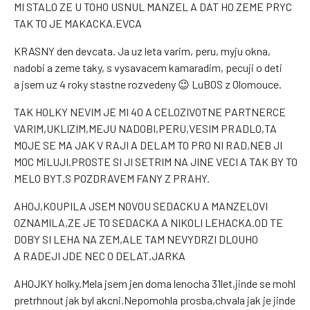
MI STALO ZE U TOHO USNUL MANZEL A DAT HO ZEME PRYC
TAK TO JE MAKACKA.EVCA
KRASNY den devcata. Ja uz leta varim, peru, myju okna,
nadobi a zeme taky, s vysavacem kamaradim, pecuji o deti
a jsem uz 4 roky stastne rozvedeny 😉 LuBOS z Olomouce.
TAK HOLKY NEVIM JE MI 40 A CELOZIVOTNE PARTNERCE
VARIM,UKLIZIM,MEJU NADOBI,PERU,VESIM PRADLO,TA
MOJE SE MA JAK V RAJI A DELAM TO PRO NI RAD,NEB JI
MOC MiLUJI.PROSTE SI JI SETRIM NA JINE VECI A TAK BY TO
MELO BYT.S POZDRAVEM FANY Z PRAHY.
AHOJ,KOUPILA JSEM NOVOU SEDACKU A MANZELOVI
OZNAMILA,ZE JE TO SEDACKA A NIKOLI LEHACKA.OD TE
DOBY SI LEHA NA ZEM,ALE TAM NEVYDRZI DLOUHO
A RADEJI JDE NEC O DELAT.JARKA
AHOJKY holky.Mela jsem jen doma lenocha 31let,jinde se mohl
pretrhnout jak byl akcni.Nepomohla prosba,chvala jak je jinde