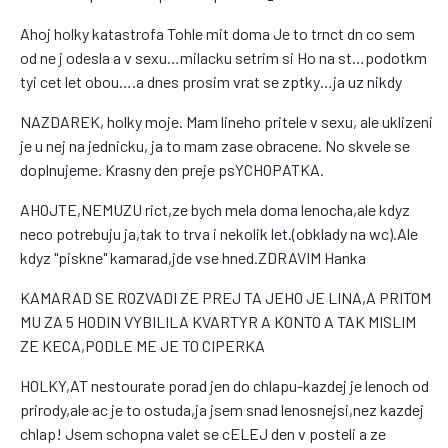
Ahoj holky katastrofa Tohle mit doma Je to trnct dn co sem
od ne j odesla a v sexu…milacku setrim si Ho na st…podotkm
tyi cet let obou….a dnes prosim vrat se zptky…ja uz nikdy
NAZDAREK, holky moje. Mam lineho pritele v sexu, ale uklizeni
je u nej na jednicku, ja to mam zase obracene. No skvele se
doplnujeme. Krasny den preje psYCHOPATKA.
AHOJTE,NEMUZU rict,ze bych mela doma lenocha,ale kdyz
neco potrebuju ja,tak to trva i nekolik let.(obklady na wc).Ale
kdyz "piskne" kamarad,jde vse hned.ZDRAVIM Hanka
KAMARAD SE ROZVADI ZE PREJ TA JEHO JE LINA,A PRITOM
MU ZA 5 HODIN VYBILILA KVARTYR A KONTO A TAK MISLIM
ZE KECA,PODLE ME JE TO CIPERKA
HOLKY,AT nestourate porad jen do chlapu-kazdej je lenoch od
prirody,ale ac je to ostuda,ja jsem snad lenosnejsi,nez kazdej
chlap! Jsem schopna valet se cELEJ den v posteli a ze