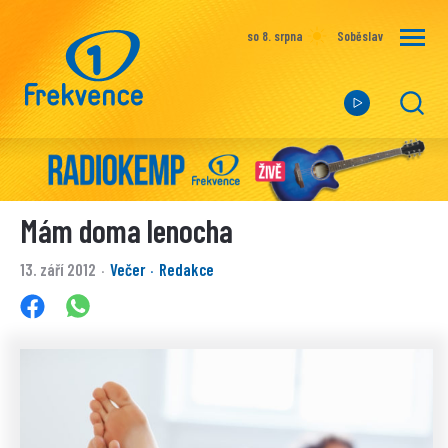
so 8. srpna
Soběslav
Mám doma lenocha
13. září 2012
Večer
Redakce
·
·