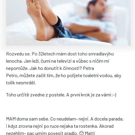
Rozvedu se. Po 32letech mám dost toho smradlavýho
lenocha. Jen leží, čumí na televizi a vůbec s ničím mi
nepomůže. Jak ho donutit k činnosti? Petra
Petro, můžete začít tím, že ho polijete toaletní vodou, aby
tolik nesmrděl.
Toho určitě zvedne z postele. A první krok je za vámi:-)
MAM doma sam sebe. Co neudelam- nejni. A docela parada,
i kdyz zrovna nejni po ruce nejaka ta rostenka. Akorad
nezehlim- pac umim povesit pradlo. 🙂 Matti