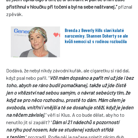
přistihnul v hloučku při točení a byl na sebe naštvanej,”
přiznal
zpěvák.
Brenda z Beverly Hills slaví kulaté
narozeniny. Shannen Doherty se ale
kvůli nemoci už s rodinou rozloučila
Dodává, že nebyl nikdy závodní kuřák, ale cigaretku si rád dal,
když psal nebo pařil. “
Včil mám dopsáno a pařit mi už jde i bez
toho, abych se ráno budil pomačkanej, takže už jde čistě
jen o vítězství nad sebou samým, o návrat sebeúcty tím, že
když se pro něco rozhodnu, prostě to dám. Mám cílem je
svoboda, vnitřní i vnější a té se dosahuje stěží, když je jeden
na něčem závislej
,” věří si Klus. A co bude dělat, aby ho to
nenutilo jít si zapálit? “
Dám si 21 nádechů s pozorností
na rýhu pod nosem, kde se studenej vzduch střídá
s teplým
,” prozradil. Podle něj je načase splatit plícím dluh