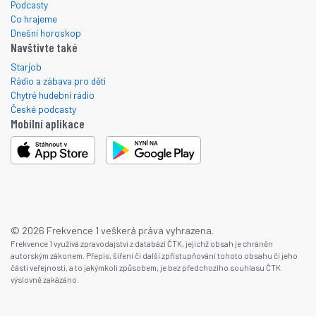
Podcasty
Co hrajeme
Dnešní horoskop
Navštivte také
Starjob
Rádio a zábava pro děti
Chytré hudební rádio
České podcasty
Mobilní aplikace
© 2026 Frekvence 1 veškerá práva vyhrazena.
Frekvence 1 využívá zpravodajství z databází ČTK, jejichž obsah je chráněn
autorským zákonem. Přepis, šíření či další zpřístupňování tohoto obsahu či jeho
části veřejnosti, a to jakýmkoli způsobem, je bez předchozího souhlasu ČTK
výslovně zakázáno.