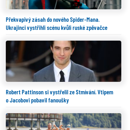
Překvapivý zásah do nového Spider-Mana.
Ukrajinci vystřihli scénu kvůli ruské zpěvačce
Robert Pattinson si vystřelil ze Stmívání. Vtipem
o Jacobovi pobavil fanoušky