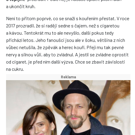
a ukončit kruh.
Není to přitom poprvé, co se snaží s kouřením přestat. V roce
2017 prozradil, že si raději sedne s čajem, než s cigaretou
a kávou. Tentokrát mu to ale nevyšlo, další pokus tedy
přichází letos. Jeho fanoušci jsou ale v šoku, většina z nich
vůbec netušila, že zpěvák a herec kouří. Přejí mu tak pevné
nervy a silnou vůli, aby to zvládnul. A jestli se zvládne oprostit
od cigaret, je před ním další výzva. Chce se zbavit závislosti
na cukru.