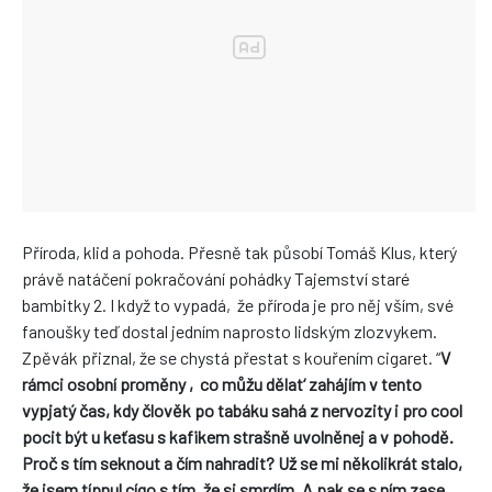
Příroda, klid a pohoda. Přesně tak působí Tomáš Klus, který
právě natáčení pokračování pohádky Tajemství staré
bambitky 2. I když to vypadá, že příroda je pro něj vším, své
fanoušky teď dostal jedním naprosto lidským zlozvykem.
Zpěvák přiznal, že se chystá přestat s kouřením cigaret. “
V
rámci osobní proměny ‚co můžu dělat‘ zahájím v tento
vypjatý čas, kdy člověk po tabáku sahá z nervozity i pro cool
pocit být u keťasu s kafikem strašně uvolněnej a v pohodě.
Proč s tím seknout a čím nahradit? Už se mi několikrát stalo,
že jsem típnul cígo s tím, že si smrdím. A pak se s ním zase